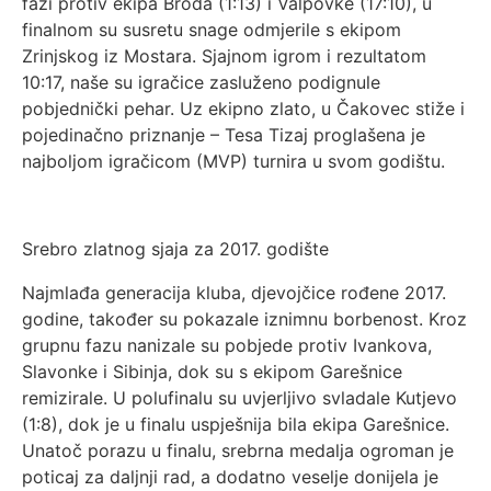
fazi protiv ekipa Broda (1:13) i Valpovke (17:10), u
finalnom su susretu snage odmjerile s ekipom
Zrinjskog iz Mostara. Sjajnom igrom i rezultatom
10:17, naše su igračice zasluženo podignule
pobjednički pehar. Uz ekipno zlato, u Čakovec stiže i
pojedinačno priznanje – Tesa Tizaj proglašena je
najboljom igračicom (MVP) turnira u svom godištu.
Srebro zlatnog sjaja za 2017. godište
Najmlađa generacija kluba, djevojčice rođene 2017.
godine, također su pokazale iznimnu borbenost. Kroz
grupnu fazu nanizale su pobjede protiv Ivankova,
Slavonke i Sibinja, dok su s ekipom Garešnice
remizirale. U polufinalu su uvjerljivo svladale Kutjevo
(1:8), dok je u finalu uspješnija bila ekipa Garešnice.
Unatoč porazu u finalu, srebrna medalja ogroman je
poticaj za daljnji rad, a dodatno veselje donijela je