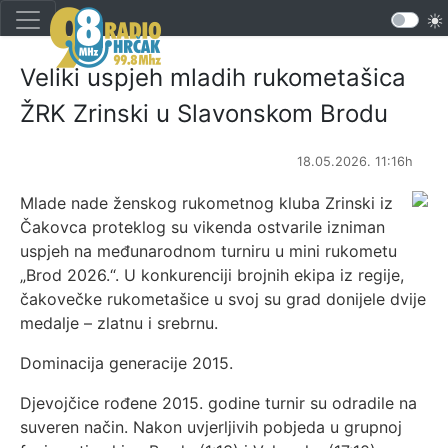
Veliki uspjeh mladih rukometašica
ŽRK Zrinski u Slavonskom Brodu
18.05.2026. 11:16h
Mlade nade ženskog rukometnog kluba Zrinski iz
Čakovca proteklog su vikenda ostvarile izniman
uspjeh na međunarodnom turniru u mini rukometu
„Brod 2026.“. U konkurenciji brojnih ekipa iz regije,
čakovečke rukometašice u svoj su grad donijele dvije
medalje – zlatnu i srebrnu.
Dominacija generacije 2015.
Djevojčice rođene 2015. godine turnir su odradile na
suveren način. Nakon uvjerljivih pobjeda u grupnoj