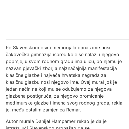
Po Slavenskom osim memorijala danas ime nosi
čakovečka gimnazija ispred koje se nalazi i njegovo
poprsje, u svom rodnom gradu ima ulicu, po njemu je
nazvan pjevački zbor, a najznačajnija manifestacija
klasične glazbe i najveća hrvatska nagrada za
klasičnu glazbu nosi njegovo ime. Ovaj mural još je
jedan način na koji mu se odužujemo za njegova
glazbena postignuća, za njegovo promicanje
međimurske glazbe i imena svog rodnog grada, rekla
je, među ostalim zamjenica Remar.
Autor murala Danijel Hampamer rekao je da je
istražujući Slavenskog pronašao da se