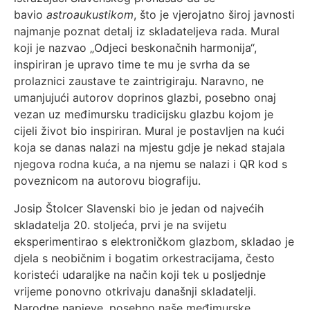
bavio
astroaukustikom
, što je vjerojatno široj javnosti
najmanje poznat detalj iz skladateljeva rada. Mural
koji je nazvao „Odjeci beskonačnih harmonija“,
inspiriran je upravo time te mu je svrha da se
prolaznici zaustave te zaintrigiraju. Naravno, ne
umanjujući autorov doprinos glazbi, posebno onaj
vezan uz međimursku tradicijsku glazbu kojom je
cijeli život bio inspiriran. Mural je postavljen na kući
koja se danas nalazi na mjestu gdje je nekad stajala
njegova rodna kuća, a na njemu se nalazi i QR kod s
poveznicom na autorovu biografiju.
Josip Štolcer Slavenski bio je jedan od najvećih
skladatelja 20. stoljeća, prvi je na svijetu
eksperimentirao s elektroničkom glazbom, skladao je
djela s neobičnim i bogatim orkestracijama, često
koristeći udaraljke na način koji tek u posljednje
vrijeme ponovno otkrivaju današnji skladatelji.
Narodne napjeve, posebno naše međimurske,