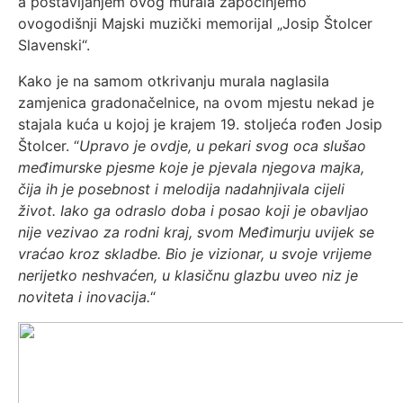
a postavljanjem ovog murala započinjemo
ovogodišnji Majski muzički memorijal „Josip Štolcer
Slavenski“.
Kako je na samom otkrivanju murala naglasila
zamjenica gradonačelnice, na ovom mjestu nekad je
stajala kuća u kojoj je krajem 19. stoljeća rođen Josip
Štolcer. “
Upravo je ovdje, u pekari svog oca slušao
međimurske pjesme koje je pjevala njegova majka,
čija ih je posebnost i melodija nadahnjivala cijeli
život. Iako ga odraslo doba i posao koji je obavljao
nije vezivao za rodni kraj, svom Međimurju uvijek se
vraćao kroz skladbe. Bio je vizionar, u svoje vrijeme
nerijetko neshvaćen, u klasičnu glazbu uveo niz je
noviteta i inovacija.
“