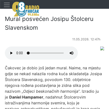
Mural posvećen Josipu Štolceru
Slavenskom
11.05.2026. 12:47h
Čakovec je dobio još jedan mural. Naime, na mjestu
gdje se nekad nalazila rodna kuća skladatelja Josipa
Štolcera Slavenskog, povodom 130. obljetnice
njegova rođena postavljena je zidna slika pod
nazivom „
Odjeci beskonačnih harmonija
“. Izradio ju
je
Daniel Hampamer
, nadahnut Štolcerovim
istraživanjima harmonije svemira, koju je
nazivao
astroakustikom
, pokušavajući je kroz svoja