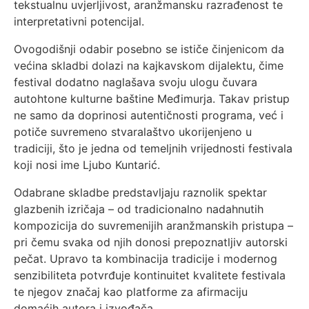
tekstualnu uvjerljivost, aranžmansku razrađenost te
interpretativni potencijal.
Ovogodišnji odabir posebno se ističe činjenicom da
većina skladbi dolazi na kajkavskom dijalektu, čime
festival dodatno naglašava svoju ulogu čuvara
autohtone kulturne baštine Međimurja. Takav pristup
ne samo da doprinosi autentičnosti programa, već i
potiče suvremeno stvaralaštvo ukorijenjeno u
tradiciji, što je jedna od temeljnih vrijednosti festivala
koji nosi ime Ljubo Kuntarić.
Odabrane skladbe predstavljaju raznolik spektar
glazbenih izričaja – od tradicionalno nadahnutih
kompozicija do suvremenijih aranžmanskih pristupa –
pri čemu svaka od njih donosi prepoznatljiv autorski
pečat. Upravo ta kombinacija tradicije i modernog
senzibiliteta potvrđuje kontinuitet kvalitete festivala
te njegov značaj kao platforme za afirmaciju
domaćih autora i izvođača.