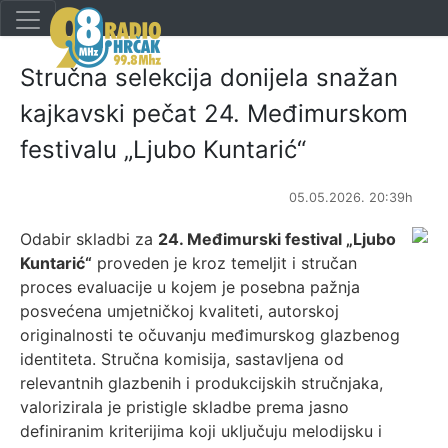
Stručna selekcija donijela snažan
kajkavski pečat 24. Međimurskom
festivalu „Ljubo Kuntarić“
05.05.2026. 20:39h
Odabir skladbi za
24. Međimurski festival „Ljubo
Kuntarić“
proveden je kroz temeljit i stručan
proces evaluacije u kojem je posebna pažnja
posvećena umjetničkoj kvaliteti, autorskoj
originalnosti te očuvanju međimurskog glazbenog
identiteta. Stručna komisija, sastavljena od
relevantnih glazbenih i produkcijskih stručnjaka,
valorizirala je pristigle skladbe prema jasno
definiranim kriterijima koji uključuju melodijsku i