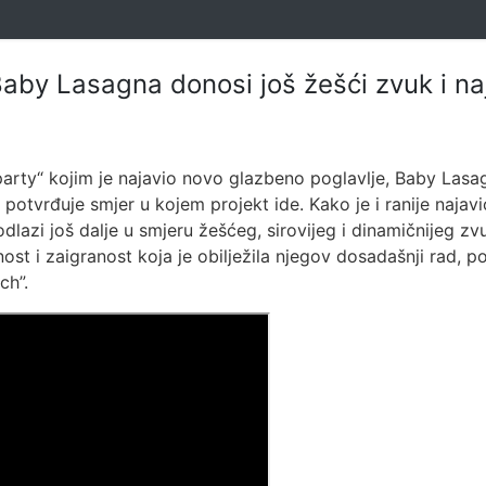
by Lasagna donosi još žešći zvuk i naj
arty“ kojim je najavio novo glazbeno poglavlje, Baby Lasa
otvrđuje smjer u kojem projekt ide. Kako je i ranije najavio
dlazi još dalje u smjeru žešćeg, sirovijeg i dinamičnijeg zvu
ost i zaigranost koja je obilježila njegov dosadašnji rad,
ch”.