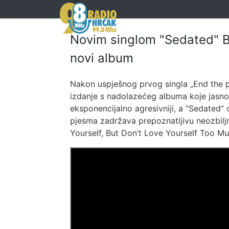
Novim singlom "Sedated" Ba
novi album
Nakon uspješnog prvog singla „End the p
izdanje s nadolazećeg albuma koje jasno p
eksponencijalno agresivniji, a “Sedated” o
pjesma zadržava prepoznatljivu neozbiljn
Yourself, But Don’t Love Yourself Too Mu