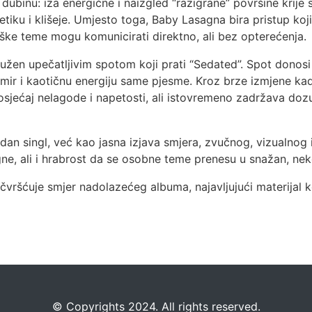
ubinu: iza energične i naizgled “razigrane” površine krije 
etiku i klišeje. Umjesto toga, Baby Lasagna bira pristup koji
teške teme mogu komunicirati direktno, ali bez opterećenja.
ružen upečatljivim spotom koji prati “Sedated”. Spot donosi 
nemir i kaotičnu energiju same pjesme. Kroz brze izmjene k
sjećaj nelagode i napetosti, ali istovremeno zadržava dozu 
an singl, već kao jasna izjava smjera, zvučnog, vizualnog i
ne, ali i hrabrost da se osobne teme prenesu u snažan, nek
ćuje smjer nadolazećeg albuma, najavljujući materijal koji ć
©️
Copyrights 2024. All rights reserved.