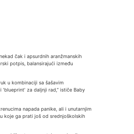
onekad čak i apsurdnih aranžmanskih
ski potpis, balansirajući između
vuk u kombinaciji sa šašavim
lueprint' za daljnji rad,” ističe Baby
trenucima napada panike, ali i unutarnjim
vu koje ga prati još od srednjoškolskih