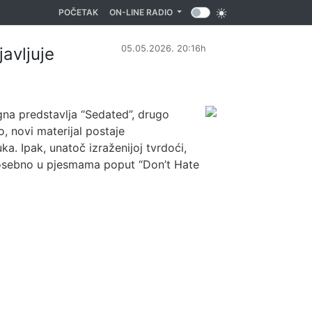
(CURRENT)
POČETAK
ON-LINE RADIO
05.05.2026. 20:16h
avljuje
gna predstavlja “Sedated”, drugo
, novi materijal postaje
ka. Ipak, unatoč izraženijoj tvrdoći,
 posebno u pjesmama poput “Don’t Hate