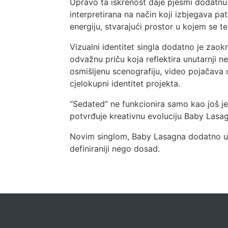
Upravo ta iskrenost daje pjesmi dodatnu d
interpretirana na način koji izbjegava pat
energiju, stvarajući prostor u kojem se 
Vizualni identitet singla dodatno je zaok
odvažnu priču koja reflektira unutarnji 
osmišljenu scenografiju, video pojačava o
cjelokupni identitet projekta.
“Sedated” ne funkcionira samo kao još jed
potvrđuje kreativnu evoluciju Baby Lasag
Novim singlom, Baby Lasagna dodatno učvrš
definiraniji nego dosad.