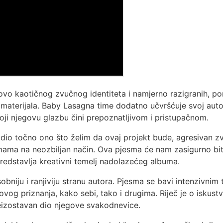
ovo kaotičnog zvučnog identiteta i namjerno razigranih, p
 materijala. Baby Lasagna time dodatno učvršćuje svoj autor
oji njegovu glazbu čini prepoznatljivom i pristupačnom.
dio točno ono što želim da ovaj projekt bude, agresivan z
ma na neozbiljan način. Ova pjesma će nam zasigurno biti 'b
redstavlja kreativni temelj nadolazećeg albuma.
bniju i ranjiviju stranu autora. Pjesma se bavi intenzivnim 
ovog priznanja, kako sebi, tako i drugima. Riječ je o iskust
neizostavan dio njegove svakodnevice.