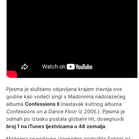
Pjesma je službeno objavljena krajem travnja ove
godine kao vodeći singl s Madonnina nadolazećeg
albuma
Confessions II
(nastavak kultnog albuma
Confessions on a Dance Floor
iz 2005.). Pjesma je
odmah po izlasku postala globalni hit, dosegnuvši
broj 1 na iTunes ljestvicama u 48 zemalja
.
Madonna se nedavno iznenadno pridružila Sabrini na