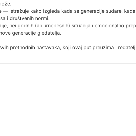
može.
e — istražuje kako izgleda kada se generacije sudare, kada s
osa i društvenih normi.
je, neugodnih (ali urnebesnih) situacija i emocionalno prepo
nove generacije gledatelja.
 svih prethodnih nastavaka, koji ovaj put preuzima i redatel