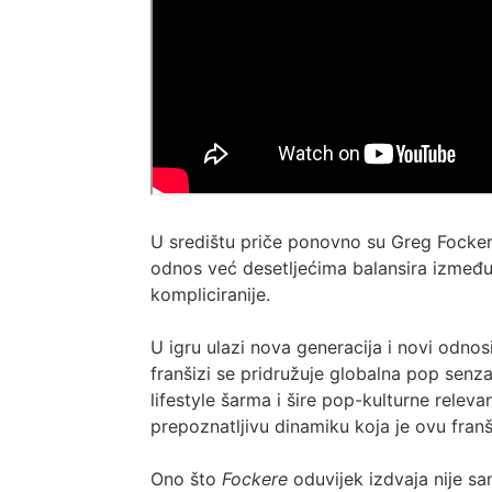
U središtu priče ponovno su Greg Focker
odnos već desetljećima balansira između 
kompliciranije.
U igru ulazi nova generacija i novi odnos
franšizi se pridružuje globalna pop senz
lifestyle šarma i šire pop-kulturne releva
prepoznatljivu dinamiku koja je ovu fran
Ono što
Fockere
oduvijek izdvaja nije sa