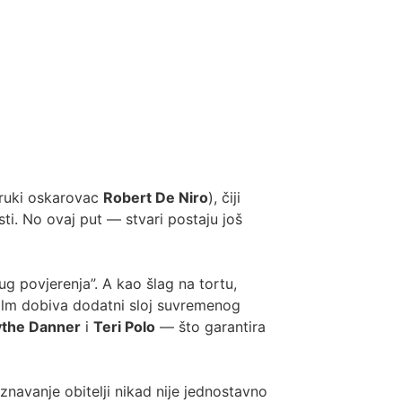
truki oskarovac
Robert De Niro
), čiji
i. No ovaj put — stvari postaju još
ug povjerenja”. A kao šlag na tortu,
film dobiva dodatni sloj suvremenog
ythe Danner
i
Teri Polo
— što garantira
navanje obitelji nikad nije jednostavno