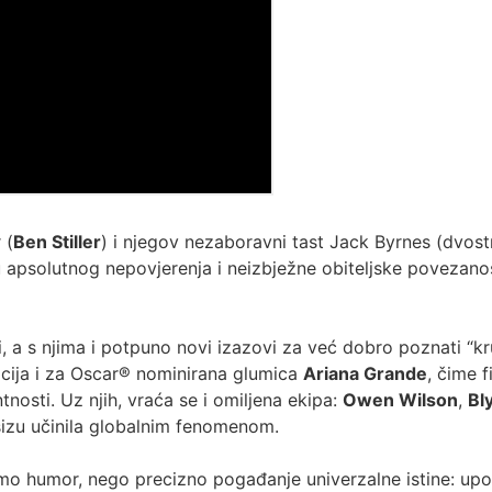
 (
Ben Stiller
) i njegov nezaboravni tast Jack Byrnes (dvos
apsolutnog nepovjerenja i neizbježne obiteljske povezanost
i, a s njima i potpuno novi izazovi za već dobro poznati “kr
acija i za Oscar® nominirana glumica
Ariana Grande
, čime 
ntnosti. Uz njih, vraća se i omiljena ekipa:
Owen Wilson
,
Bl
šizu učinila globalnim fenomenom.
mo humor, nego precizno pogađanje univerzalne istine: upoz