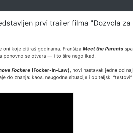
edstavljen prvi trailer filma "Dozvola za
e oni koje citiraš godinama. Franšiza
Meet the Parents
spad
a ponovno se otvara — i to šire nego ikad.
 nove Fockere
(Focker-In-Law)
, novi nastavak jedne od naj
e do znanja: kaos, neugodne situacije i obiteljski “testovi”