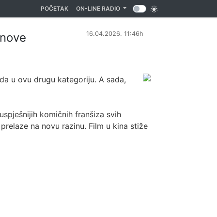
(CURRENT)
POČETAK
ON-LINE RADIO
16.04.2026. 11:46h
 nove
a u ovu drugu kategoriju. A sada,
uspješnijih komičnih franšiza svih
 prelaze na novu razinu. Film u kina stiže