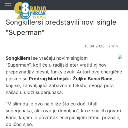
Songkillersi predstavili novi single
"Superman"
15.04.2026. 17:41h
Songkillersi
se vraćaju novim singlom
"Superman", koji će u radijski eter vratiti njihov
prepoznatljiv plesni, funky zvuk. Autori ove energične
pjesme su
Predrag Martinjak
i
Željko Banić Bane
,
koji se, zahvaljujući zabavnom tekstu, ovoga puta
našao u ulozi superjunaka.
"Mislim da je ovo najbliže što ću doći tituli
superjunaka, ali i ovo je dovoljno", kroz smijeh govori
Bane, kojem je povratak energičnijem ritmu, priznaje,
odlično sjeo.