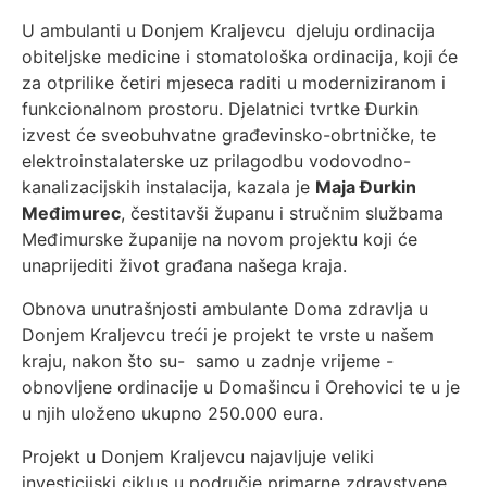
U ambulanti u Donjem Kraljevcu djeluju ordinacija
obiteljske medicine i stomatološka ordinacija, koji će
za otprilike četiri mjeseca raditi u moderniziranom i
funkcionalnom prostoru. Djelatnici tvrtke Đurkin
izvest će sveobuhvatne građevinsko-obrtničke, te
elektroinstalaterske uz prilagodbu vodovodno-
kanalizacijskih instalacija, kazala je
Maja Đurkin
Međimurec
, čestitavši županu i stručnim službama
Međimurske županije na novom projektu koji će
unaprijediti život građana našega kraja.
Obnova unutrašnjosti ambulante Doma zdravlja u
Donjem Kraljevcu treći je projekt te vrste u našem
kraju, nakon što su- samo u zadnje vrijeme -
obnovljene ordinacije u Domašincu i Orehovici te u je
u njih uloženo ukupno 250.000 eura.
Projekt u Donjem Kraljevcu najavljuje veliki
investicijski ciklus u područje primarne zdravstvene