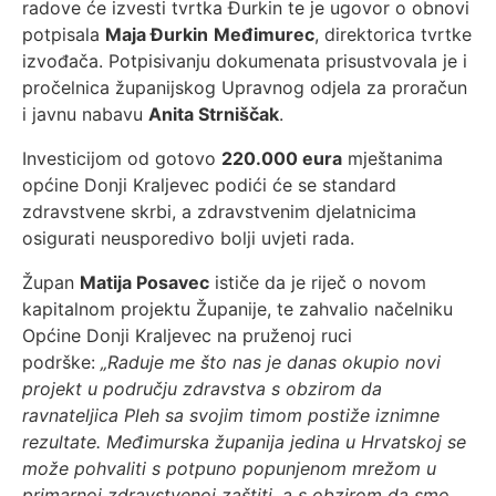
radove će izvesti tvrtka Đurkin te je ugovor o obnovi
potpisala
Maja Đurkin
Međimurec
, direktorica tvrtke
izvođača. Potpisivanju dokumenata prisustvovala je i
pročelnica županijskog Upravnog odjela za proračun
i javnu nabavu
Anita Strniščak
.
Investicijom od gotovo
220.000 eura
mještanima
općine Donji Kraljevec podići će se standard
zdravstvene skrbi, a zdravstvenim djelatnicima
osigurati neusporedivo bolji uvjeti rada.
Župan
Matija Posavec
ističe da je riječ o novom
kapitalnom projektu Županije, te zahvalio načelniku
Općine Donji Kraljevec na pruženoj ruci
podrške:
„Raduje me što nas je danas okupio novi
projekt u području zdravstva s obzirom da
ravnateljica Pleh sa svojim timom postiže iznimne
rezultate. Međimurska županija jedina u Hrvatskoj se
može pohvaliti s potpuno popunjenom mrežom u
primarnoj zdravstvenoj zaštiti, a s obzirom da smo