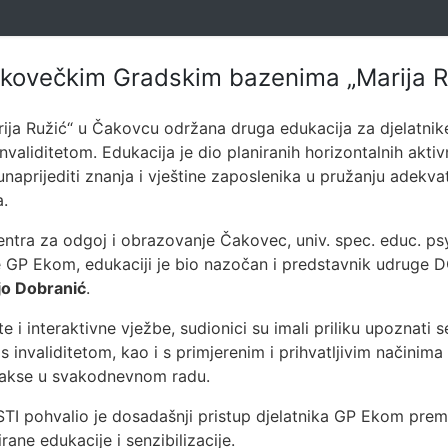
akovečkim Gradskim bazenima „Marija R
ija Ružić“ u Čakovcu održana druga edukacija za djelatni
liditetom. Edukacija je dio planiranih horizontalnih aktivn
e unaprijediti znanja i vještine zaposlenika u pružanju adek
a.
ntra za odgoj i obrazovanje Čakovec, univ. spec. educ. p
ke GP Ekom, edukaciji je bio nazočan i predstavnik udruge 
jo Dobranić
.
e i interaktivne vježbe, sudionici su imali priliku upoznati s
 s invaliditetom, kao i s primjerenim i prihvatljivim načini
prakse u svakodnevnom radu.
TI pohvalio je dosadašnji pristup djelatnika GP Ekom pre
rane edukacije i senzibilizacije.