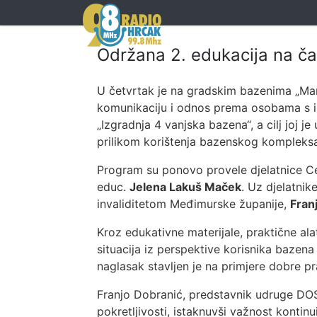
Održana 2. edukacija na č
U četvrtak je na gradskim bazenima „Mar
komunikaciju i odnos prema osobama s inva
„Izgradnja 4 vanjska bazena“, a cilj joj j
prilikom korištenja bazenskog kompleks
Program su ponovo provele djelatnice Ce
educ.
Jelena Lakuš Maček
. Uz djelatni
invaliditetom Međimurske županije,
Fran
Kroz edukativne materijale, praktične alat
situacija iz perspektive korisnika bazena
naglasak stavljen je na primjere dobre 
Franjo Dobranić, predstavnik udruge DOS
pokretljivosti, istaknuvši važnost kontinui