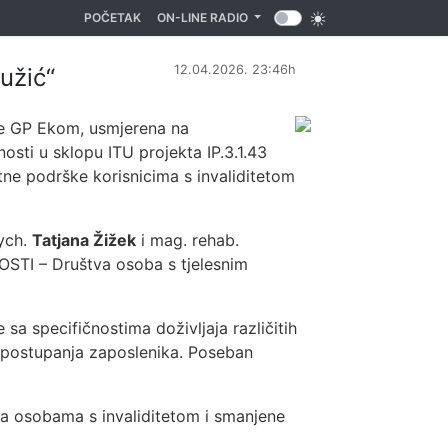
(CURRENT)
POČETAK
ON-LINE RADIO
12.04.2026. 23:46h
užić“
ke GP Ekom, usmjerena na
osti u sklopu ITU projekta IP.3.1.43
vatne podrške korisnicima s invaliditetom
sych.
Tatjana Žižek
i mag. rehab.
DOSTI – Društva osoba s tjelesnim
e sa specifičnostima doživljaja različitih
ma postupanja zaposlenika. Poseban
ma osobama s invaliditetom i smanjene