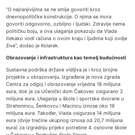
“O najranjivijima se ne smije govoriti kroz
dnevnopolitičke konstrukcije. O njima se mora
govoriti odgovorno, ozbiljno i ljudski. Zdravlje nema
političku boju, a ova ulaganja pokazuju da Vlada
itekako vodi računa o ovom kraju i ljudima koji ovdje
žive”, dodao je Kolarek.
Obrazovanje i infrastruktura kao temelj budućnosti
Sustavna podrška države vidljiva je i kroz brojne
projekte u obrazovanju. Izgrađena je nova zgrada
Centra za odgoj i obrazovanje vrijedna 18 milijuna
eura, dok je za Učenički dom Čakovec osigurano 2
milijuna eura. Ulaganja u škole i sportske dvorane u
Strahonincu, Šenkovcu i Macincu iznose oko 19
milijuna eura. Također, Vlada osigurava 14 milijuna
eura (dvije trećine ukupnog iznosa od 20,7 milijuna
eura) za izgradnju prijeko potrebne 4. osnovne škole
u Čakovcu – Područne škole Sjever.