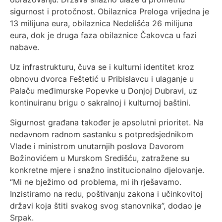
sigurnost i protočnost. Obilaznica Preloga vrijedna je
13 milijuna eura, obilaznica Nedelišća 26 milijuna
eura, dok je druga faza obilaznice Čakovca u fazi
nabave.
Uz infrastrukturu, čuva se i kulturni identitet kroz
obnovu dvorca Feštetić u Pribislavcu i ulaganje u
Palaču međimurske Popevke u Donjoj Dubravi, uz
kontinuiranu brigu o sakralnoj i kulturnoj baštini.
Sigurnost građana također je apsolutni prioritet. Na
nedavnom radnom sastanku s potpredsjednikom
Vlade i ministrom unutarnjih poslova Davorom
Božinovićem u Murskom Središću, zatražene su
konkretne mjere i snažno institucionalno djelovanje.
“Mi ne bježimo od problema, mi ih rješavamo.
Inzistiramo na redu, poštivanju zakona i učinkovitoj
državi koja štiti svakog svog stanovnika”, dodao je
Srpak.