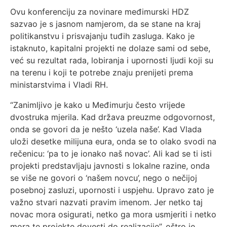
Ovu konferenciju za novinare međimurski HDZ
sazvao je s jasnom namjerom, da se stane na kraj
politikanstvu i prisvajanju tuđih zasluga. Kako je
istaknuto, kapitalni projekti ne dolaze sami od sebe,
već su rezultat rada, lobiranja i upornosti ljudi koji su
na terenu i koji te potrebe znaju prenijeti prema
ministarstvima i Vladi RH.
“Zanimljivo je kako u Međimurju često vrijede
dvostruka mjerila. Kad država preuzme odgovornost,
onda se govori da je nešto ‘uzela naše’. Kad Vlada
uloži desetke milijuna eura, onda se to olako svodi na
rečenicu: ‘pa to je ionako naš novac’. Ali kad se ti isti
projekti predstavljaju javnosti s lokalne razine, onda
se više ne govori o ‘našem novcu’, nego o nečijoj
posebnoj zasluzi, upornosti i uspjehu. Upravo zato je
važno stvari nazvati pravim imenom. Jer netko taj
novac mora osigurati, netko ga mora usmjeriti i netko
mora te projekte dovesti do realizacije”, oštro je