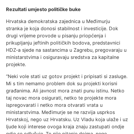
Rezultati umjesto političke buke
Hrvatska demokratska zajednica u Međimurju
stranka je koja donosi stabilnost i investicije. Dok
drugi vrijeme provode u pisanju priopćenja i
prikupljanju jeftinih političkih bodova, predstavnici
HDZ-a sjede na sastancima u Zagrebu, pregovaraju u
ministarstvima i osiguravaju sredstva za kapitalne
projekte.
“Neki vole stati uz gotov projekt i pripisati si zasluge.
Mi s tim nemamo problem dok su projekti korisni
građanima. Ali javnost mora znati punu istinu. Netko
taj novac mora osigurati, netko te projekte mora
ispregovarati i netko mora otvarati vrata u
ministarstvima. Međimurje se ne razvija usprkos
Hrvatskoj, nego uz Hrvatsku. Uz Vladu koja ulaže i uz
ljude koji interese ovoga kraja znaju zastupati ondje
gdje se odlučuje. To nije pitanje dojma, nego