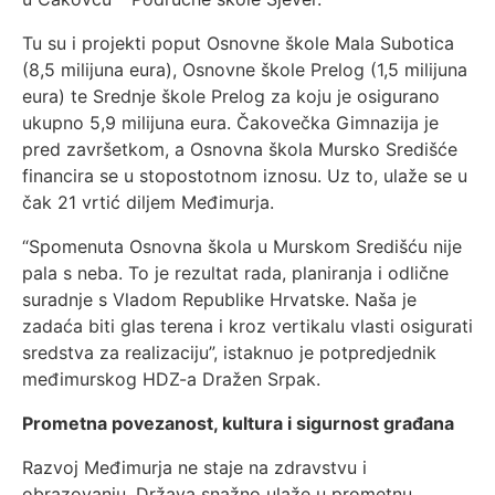
Tu su i projekti poput Osnovne škole Mala Subotica
(8,5 milijuna eura), Osnovne škole Prelog (1,5 milijuna
eura) te Srednje škole Prelog za koju je osigurano
ukupno 5,9 milijuna eura. Čakovečka Gimnazija je
pred završetkom, a Osnovna škola Mursko Središće
financira se u stopostotnom iznosu. Uz to, ulaže se u
čak 21 vrtić diljem Međimurja.
“Spomenuta Osnovna škola u Murskom Središću nije
pala s neba. To je rezultat rada, planiranja i odlične
suradnje s Vladom Republike Hrvatske. Naša je
zadaća biti glas terena i kroz vertikalu vlasti osigurati
sredstva za realizaciju”, istaknuo je potpredjednik
međimurskog HDZ-a Dražen Srpak.
Prometna povezanost, kultura i sigurnost građana
Razvoj Međimurja ne staje na zdravstvu i
obrazovanju. Država snažno ulaže u prometnu