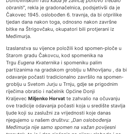
Domovinskom ratu kada je zavičaj ponovo trebalo
obraniti
“, rekla je gradonačelnica, podsjetivši da je
Čakovec 1945. oslobođen 6. travnja, da bi otprilike
tjedan dana nakon toga, odnosno nakon završne
bitke na Štrigovčaku, okupatori bili protjerani iz
Međimurja.
Izaslanstva su vijence položili kod spomen-ploče u
Starom gradu Čakovcu, kod spomenika na
Trgu
Eugena Kvaternika
i spomeniku palim
partizanima na gradskom groblju u Mihovljanu , da bi
odavanje počasti tradicionalno završilo na spomen-
groblju u Svetom Jurju u Trnju, gdje se prigodnim
riječima obratio i načelnik Općine Donji
Kraljevec
Miljenko Horvat
te zahvalio na očuvanju
ove tradicije odavanja počasti koja u središte stavlja
ljude koji su zaslužni za vrijednosti koje danas
njegujemo u našem društvu: „
Dan oslobođenja
Međimurja nije samo spomen na važan povijesni