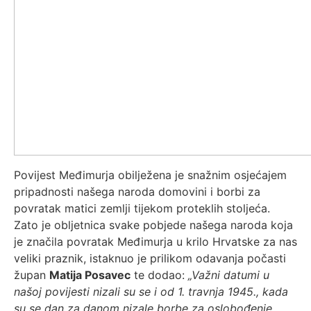
Povijest Međimurja obilježena je snažnim osjećajem
pripadnosti našega naroda domovini i borbi za
povratak matici zemlji tijekom proteklih stoljeća.
Zato je obljetnica svake pobjede našega naroda koja
je značila povratak Međimurja u krilo Hrvatske za nas
veliki praznik, istaknuo je prilikom odavanja počasti
župan
Matija Posavec
te dodao:
„Važni datumi u
našoj povijesti nizali su se i od 1. travnja 1945., kada
su se dan za danom nizale borbe za oslobođenje