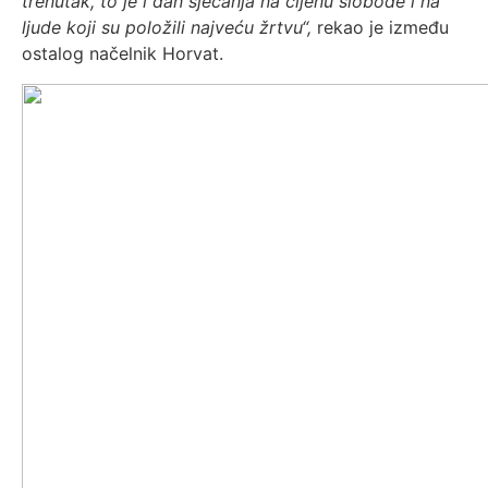
trenutak, to je i dan sjećanja na cijenu slobode i na
ljude koji su položili najveću žrtvu“,
rekao je između
ostalog načelnik Horvat.