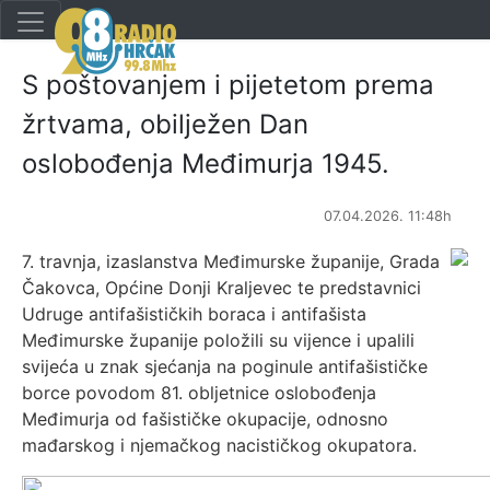
S poštovanjem i pijetetom prema
žrtvama, obilježen Dan
oslobođenja Međimurja 1945.
07.04.2026. 11:48h
7. travnja, izaslanstva Međimurske županije, Grada
Čakovca, Općine Donji Kraljevec te predstavnici
Udruge antifašističkih boraca i antifašista
Međimurske županije položili su vijence i upalili
svijeća u znak sjećanja na poginule antifašističke
borce povodom 81. obljetnice oslobođenja
Međimurja od fašističke okupacije, odnosno
mađarskog i njemačkog nacističkog okupatora.