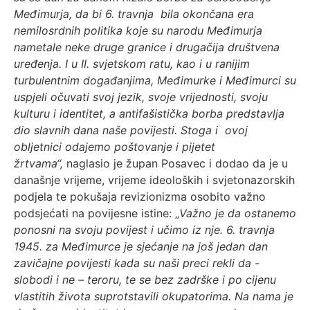
Međimurja, da bi 6. travnja bila okončana era
nemilosrdnih politika koje su narodu Međimurja
nametale neke druge granice i drugačija društvena
uređenja. I u II. svjetskom ratu, kao i u ranijim
turbulentnim događanjima, Međimurke i Međimurci su
uspjeli očuvati svoj jezik, svoje vrijednosti, svoju
kulturu i identitet, a antifašistička borba predstavlja
dio slavnih dana naše povijesti. Stoga i ovoj
obljetnici odajemo poštovanje i pijetet
žrtvama“,
naglasio je župan Posavec i dodao da je u
današnje vrijeme, vrijeme ideoloških i svjetonazorskih
podjela te pokušaja revizionizma osobito važno
podsjećati na povijesne istine: „
Važno je da ostanemo
ponosni na svoju povijest i učimo iz nje. 6. travnja
1945. za Međimurce je sjećanje na još jedan dan
zavičajne povijesti kada su naši preci rekli da -
slobodi i ne – teroru, te se bez zadrške i po cijenu
vlastitih života suprotstavili okupatorima. Na nama je