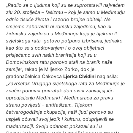
„
Radilo se o ljudima koji su se suprotstavili najvećem
zlu 20. stoljeća – fašizmu – koji je samo u Međimurju
odnio tisuće života i razorio brojne obitelji. Ne
smijemo zaboraviti ni romsku zajednicu, kao ni
židovsku zajednicu u Međimurju koja je tijekom II.
svjetskoga rata gotovo potpuno izbrisana, jednako
kao što se s poštovanjem i o ovoj obljetnici
prisjećamo svih naših branitelja koji su u
Domovinskom ratu ponovo stali na branik naše
zemlje
“, rekao je Miljenko Zorko, dok je
gradonačelnica Čakovca
Ljerka Cividini
naglasila:
„
Završetak Drugoga svjetskoga rata za Međimurje je
značio ponovni povratak domovini zahvaljujući i
opredjeljenju Međimurki i Međimuraca za pravu
stranu povijesti – antifašizam. Tijekom
četverogodišnje okupacije, naši ljudi ponovo su
uspjeli očuvali svoj jezik i kulturu, oduprijevši se
mađarizaciji. Svoju odanost pokazali su i u