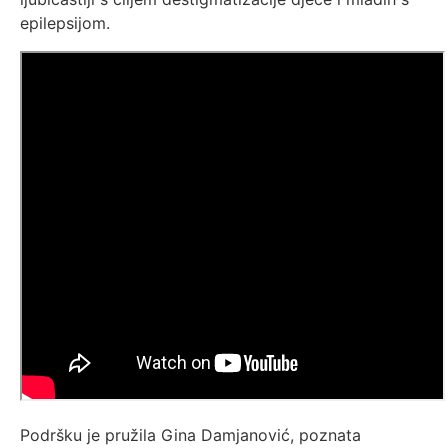
epilepsijom.
Podršku je pružila Gina Damjanović, poznata