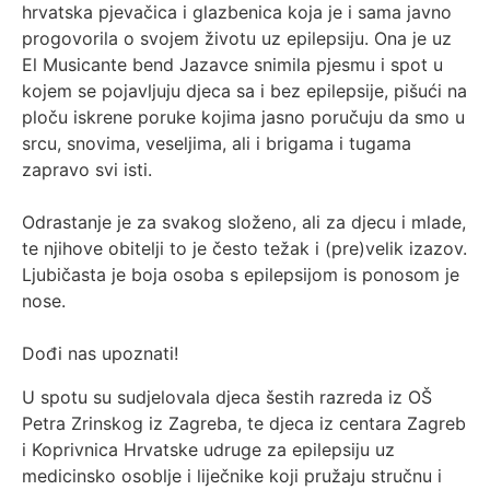
hrvatska pjevačica i glazbenica koja je i sama javno
progovorila o svojem životu uz epilepsiju. Ona je uz
El Musicante bend Jazavce snimila pjesmu i spot u
kojem se pojavljuju djeca sa i bez epilepsije, pišući na
ploču iskrene poruke kojima jasno poručuju da smo u
srcu, snovima, veseljima, ali i brigama i tugama
zapravo svi isti.
Odrastanje je za svakog složeno, ali za djecu i mlade,
te njihove obitelji to je često težak i (pre)velik izazov.
Ljubičasta je boja osoba s epilepsijom is ponosom je
nose.
Dođi nas upoznati!
U spotu su sudjelovala djeca šestih razreda iz OŠ
Petra Zrinskog iz Zagreba, te djeca iz centara Zagreb
i Koprivnica Hrvatske udruge za epilepsiju uz
medicinsko osoblje i liječnike koji pružaju stručnu i