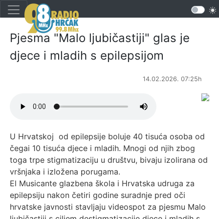
Pjesma "Malo ljubičastiji" glas je
djece i mladih s epilepsijom
14.02.2026. 07:25h
U Hrvatskoj od epilepsije boluje 40 tisuća osoba od
čegai 10 tisuća djece i mladih. Mnogi od njih zbog
toga trpe stigmatizaciju u društvu, bivaju izolirana od
vršnjaka i izložena porugama.
El Musicante glazbena škola i Hrvatska udruga za
epilepsiju nakon četiri godine suradnje pred oči
hrvatske javnosti stavljaju videospot za pjesmu Malo
ljubičastiji s ciljem destigmatizacije djece i mladih s