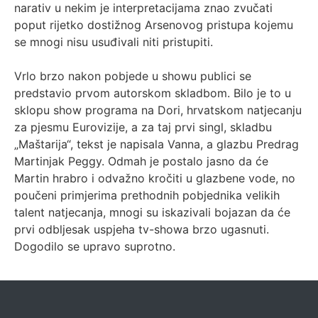
narativ u nekim je interpretacijama znao zvučati
poput rijetko dostižnog Arsenovog pristupa kojemu
se mnogi nisu usuđivali niti pristupiti.
Vrlo brzo nakon pobjede u showu publici se
predstavio prvom autorskom skladbom. Bilo je to u
sklopu show programa na Dori, hrvatskom natjecanju
za pjesmu Eurovizije, a za taj prvi singl, skladbu
„Maštarija“, tekst je napisala Vanna, a glazbu Predrag
Martinjak Peggy. Odmah je postalo jasno da će
Martin hrabro i odvažno kročiti u glazbene vode, no
poučeni primjerima prethodnih pobjednika velikih
talent natjecanja, mnogi su iskazivali bojazan da će
prvi odbljesak uspjeha tv-showa brzo ugasnuti.
Dogodilo se upravo suprotno.