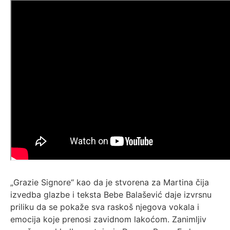
„Grazie Signore“ kao da je stvorena za Martina čija
izvedba glazbe i teksta Bebe Balašević daje izvrsnu
priliku da se pokaže sva raskoš njegova vokala i
emocija koje prenosi zavidnom lakoćom. Zanimljiv