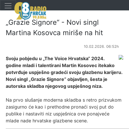
„Grazie Signore“ - Novi singl
Martina Kosovca miriše na hit
10.02.2026. 06:52h
Svoju pobjedu u „The Voice Hrvatska“ 2024.
godine mladi i talentirani Martin Kosovec itekako
potvrđuje uspješno gradeći svoju glazbenu karijeru.
Novi singl „Grazie Signore“ objavljen, šesta je
autorska skladba njegovog uspješnog niza.
Na prvo slušanje moderna skladba s retro prizvukom
zasigurno će kao i prethodne pronaći svoj put do
publike i nastaviti niz uspješnica ove ponajveće
mlade nade hrvatske glazbene scene.