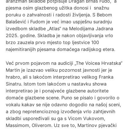
aranžman skladbe potpisuje Dragan Brnas Fudo, a
pjesma osim glazbenog užitka donosi i snažnu
poruku o zahvalnosti i radosti življenja. S Bebom
Balašević i Fudom je već imao uspješnu suradnju
izvedbom skladbe „Atlas“ na Melodijama Jadrana
2025. godine. Skladba je nakon objavljivanja vrlo
brzo zauzela prvo mjesto top ljestvice 100
najemitiranijih pjesama domaćega radijskog etera.
Već prvom pojavom na audiciji „The Voicea Hrvatska“
Martin je izazvao veliku pozornost javnosti jer je
hrabro, ali s lakoćom interpretirao velikog Franka
Sinatru. Istom tom lakoćom u nastavku showa
interpretirao je i ponajveće glazbene autoritete
domaće glazbene scene. Puno se pisalo i govorilo o
vokalu kakav se nije odavno dogodio na našoj sceni,
a zbog nepretencioznog izvođenja vrlo zahtjevnih
skladbi uspoređivali su ga s Vicom Vukovom,
Massimom, Oliverom. Uz sve to, Martinov pjevački