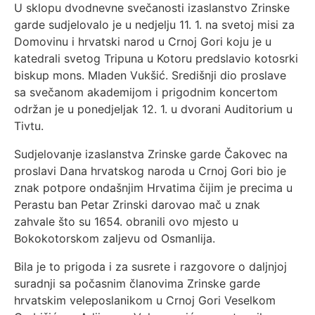
U sklopu dvodnevne svečanosti izaslanstvo Zrinske
garde sudjelovalo je u nedjelju 11. 1. na svetoj misi za
Domovinu i hrvatski narod u Crnoj Gori koju je u
katedrali svetog Tripuna u Kotoru predslavio kotosrki
biskup mons. Mladen Vukšić. Središnji dio proslave
sa svečanom akademijom i prigodnim koncertom
održan je u ponedjeljak 12. 1. u dvorani Auditorium u
Tivtu.
Sudjelovanje izaslanstva Zrinske garde Čakovec na
proslavi Dana hrvatskog naroda u Crnoj Gori bio je
znak potpore ondašnjim Hrvatima čijim je precima u
Perastu ban Petar Zrinski darovao mač u znak
zahvale što su 1654. obranili ovo mjesto u
Bokokotorskom zaljevu od Osmanlija.
Bila je to prigoda i za susrete i razgovore o daljnjoj
suradnji sa počasnim članovima Zrinske garde
hrvatskim veleposlanikom u Crnoj Gori Veselkom