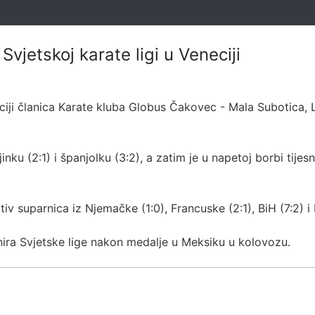
vjetskoj karate ligi u Veneciji
iji članica Karate kluba Globus Čakovec - Mala Subotica, La
nku (2:1) i španjolku (3:2), a zatim je u napetoj borbi tijes
tiv suparnica iz Njemačke (1:0), Francuske (2:1), BiH (7:2) 
nira Svjetske lige nakon medalje u Meksiku u kolovozu.