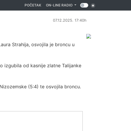
(CURRENT)
POČETAK
ON-LINE RADIO
07.12.2025. 17:40h
ura Strahija, osvojila je broncu u
no izgubila od kasnije zlatne Talijanke
i Nizozemske (5:4) te osvojila broncu.