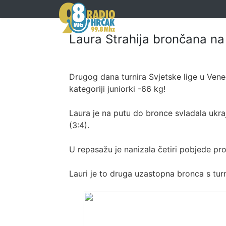
Laura Strahija brončana na S
Drugog dana turnira Svjetske lige u Venec
kategoriji juniorki -66 kg!
Laura je na putu do bronce svladala ukraji
(3:4).
U repasažu je nanizala četiri pobjede pro
Lauri je to druga uzastopna bronca s tur