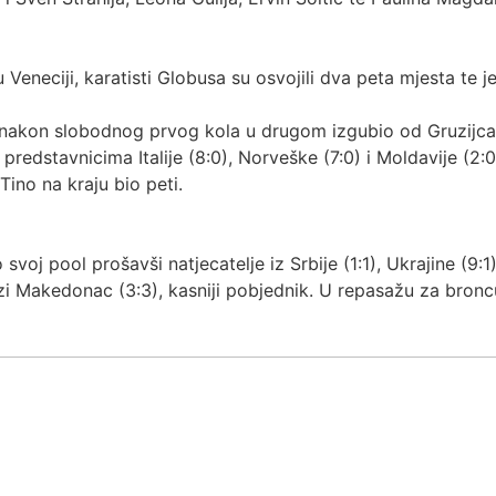
 Veneciji, karatisti Globusa su osvojili dva peta mjesta te 
 nakon slobodnog prvog kola u drugom izgubio od Gruzijca (3
predstavnicima Italije (8:0), Norveške (7:0) i Moldavije (2:0
 Tino na kraju bio peti.
oj pool prošavši natjecatelje iz Srbije (1:1), Ukrajine (9:1), 
azi Makedonac (3:3), kasniji pobjednik. U repasažu za broncu 