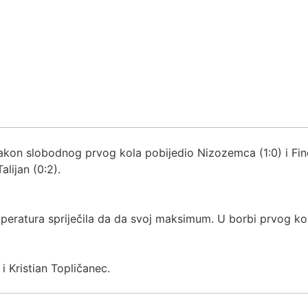
on slobodnog prvog kola pobijedio Nizozemca (1:0) i Finc
alijan (0:2).
eratura spriječila da da svoj maksimum. U borbi prvog kol
 i Kristian Topličanec.