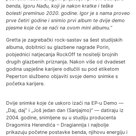
benda, Igoru Nađu, koji je nakon kratke i teške
bolesti preminuo 2020. godine. Igor je s nama proveo
prve četiri godine i snimio prvi album te dvije demo
pjesme koje će se naći na ovom mini albumu.“
Gretta je zagrebački rock-sastav sa šest studijskih
albuma, dobitnici su glazbene nagrade Porin,
pobjednici natjecanja RockOff te nositelji brojnih
drugih glazbenih priznanja. Nakon više od dvadeset
godina uspješne karijere odlučili su pod etiketom
Peperton službeno objaviti svoje demo snimke s
početka karijere.
Dvije snimke koje će uskoro izaći na EP-u Demo —
„Daj, daj“ i „Još jedan dan (Sanjajmo)“ — datiraju iz
2004. godine, snimljene su u studiju producenta
Dragomira Herendića – Dragiannija i najbolje
prikazuju početne postavke benda, njihovu energiju i