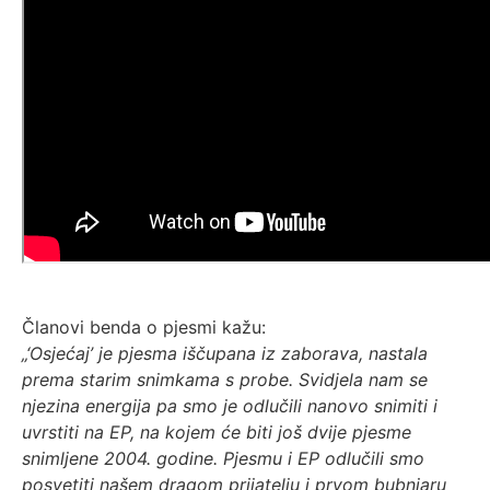
Članovi benda o pjesmi kažu:
„‘Osjećaj’ je pjesma iščupana iz zaborava, nastala
prema starim snimkama s probe. Svidjela nam se
njezina energija pa smo je odlučili nanovo snimiti i
uvrstiti na EP, na kojem će biti još dvije pjesme
snimljene 2004. godine. Pjesmu i EP odlučili smo
posvetiti našem dragom prijatelju i prvom bubnjaru