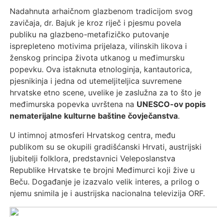
Nadahnuta arhaičnom glazbenom tradicijom svog
zavičaja, dr. Bajuk je kroz riječ i pjesmu povela
publiku na glazbeno-metafizičko putovanje
isprepleteno motivima prijelaza, vilinskih likova i
ženskog principa života utkanog u međimursku
popevku. Ova istaknuta etnologinja, kantautorica,
pjesnikinja i jedna od utemeljiteljica suvremene
hrvatske etno scene, uvelike je zaslužna za to što je
međimurska popevka uvrštena na
UNESCO-ov popis
nematerijalne kulturne baštine čovječanstva
.
U intimnoj atmosferi Hrvatskog centra, među
publikom su se okupili gradišćanski Hrvati, austrijski
ljubitelji folklora, predstavnici Veleposlanstva
Republike Hrvatske te brojni Međimurci koji žive u
Beču. Događanje je izazvalo velik interes, a prilog o
njemu snimila je i austrijska nacionalna televizija ORF.