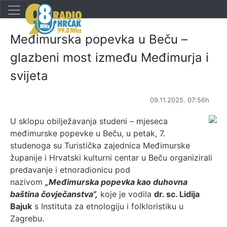
Međimurska popevka u Beču –
glazbeni most između Međimurja i
svijeta
09.11.2025. 07:56h
U sklopu obilježavanja studeni – mjeseca
međimurske popevke u Beču, u petak, 7.
studenoga su Turistička zajednica Međimurske
županije i Hrvatski kulturni centar u Beču organizirali
predavanje i etnoradionicu pod
nazivom
„Međimurska popevka kao duhovna
baština čovječanstva“,
koje je vodila
dr. sc. Lidija
Bajuk
s Instituta za etnologiju i folkloristiku u
Zagrebu.