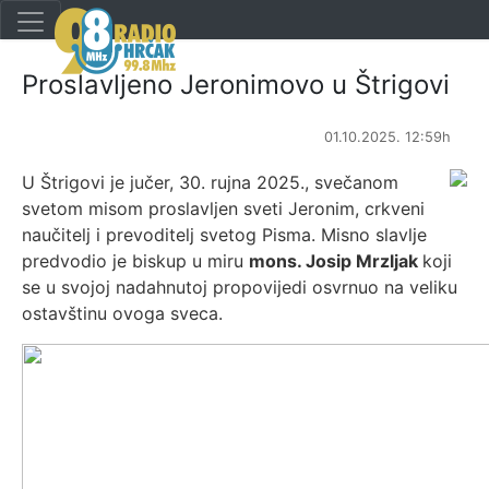
Proslavljeno Jeronimovo u Štrigovi
01.10.2025. 12:59h
U Štrigovi je jučer, 30. rujna 2025., svečanom
svetom misom proslavljen sveti Jeronim, crkveni
naučitelj i prevoditelj svetog Pisma. Misno slavlje
predvodio je biskup u miru
mons. Josip Mrzljak
koji
se u svojoj nadahnutoj propovijedi osvrnuo na veliku
ostavštinu ovoga sveca.