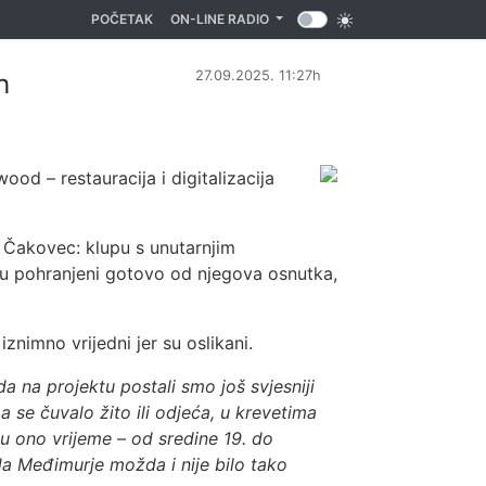
(CURRENT)
POČETAK
ON-LINE RADIO
27.09.2025. 11:27h
h
ood – restauracija i digitalizacija
a Čakovec: klupu s unutarnjim
eju pohranjeni gotovo od njegova osnutka,
nimno vrijedni jer su oslikani.
a na projektu postali smo još svjesniji
a se čuvalo žito ili odjeća, u krevetima
 u ono vrijeme – od sredine 19. do
 da Međimurje možda i nije bilo tako