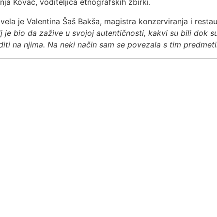
nja Kovač, voditeljica etnografskih zbirki.
la je Valentina Šaš Bakša, magistra konzerviranja i restaur
j je bio da zažive u svojoj autentičnosti, kakvi su bili dok su
diti na njima. Na neki način sam se povezala s tim predmetim