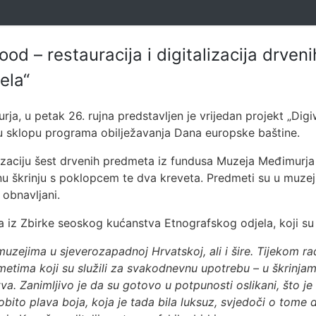
od – restauracija i digitalizacija drveni
ela“
a, u petak 26. rujna predstavljen je vrijedan projekt „Digiw
u sklopu programa obilježavanja Dana europske baštine.
talizaciju šest drvenih predmeta iz fundusa Muzeja Međimurj
dnu škrinju s poklopcem te dva kreveta. Predmeti su u muz
 obnavljani.
iz Zbirke seoskog kućanstva Etnografskog odjela, koji su iz
zejima u sjeverozapadnoj Hrvatskoj, ali i šire. Tijekom rad
dmetima koji su služili za svakodnevnu upotrebu – u škrinjam
va. Zanimljivo je da su gotovo u potpunosti oslikani, što je
sobito plava boja, koja je tada bila luksuz, svjedoči o tome