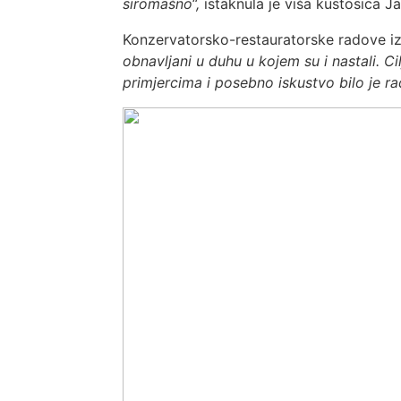
siromašno“,
istaknula je viša kustosica Ja
Konzervatorsko-restauratorske radove izve
obnavljani u duhu u kojem su i nastali. Cil
primjercima i posebno iskustvo bilo je ra