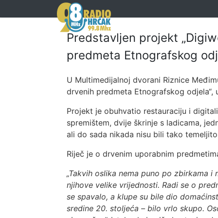
Predstavljen projekt „Digiwo
predmeta Etnografskog odj
U Multimedijalnoj dvorani Riznice Međimurj
drvenih predmeta Etnografskog odjela“, 
Projekt je obuhvatio restauraciju i digi
spremištem, dvije škrinje s ladicama, je
ali do sada nikada nisu bili tako temeljito
Riječ je o drvenim uporabnim predmetima 
„Takvih oslika nema puno po zbirkama i mu
njihove velike vrijednosti. Radi se o pre
se spavalo, a klupe su bile dio domaćinst
sredine 20. stoljeća – bilo vrlo skupo. O