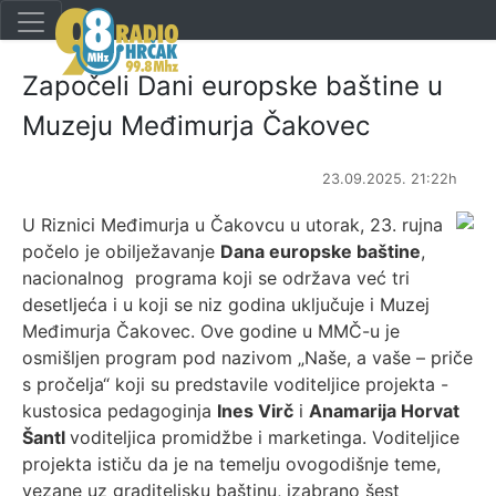
Započeli Dani europske baštine u
Muzeju Međimurja Čakovec
23.09.2025. 21:22h
U Riznici Međimurja u Čakovcu u utorak, 23. rujna
počelo je obilježavanje
Dana europske baštine
,
nacionalnog programa koji se održava već tri
desetljeća i u koji se niz godina uključuje i Muzej
Međimurja Čakovec. Ove godine u MMČ-u je
osmišljen program pod nazivom „Naše, a vaše – priče
s pročelja“ koji su predstavile voditeljice projekta -
kustosica pedagoginja
Ines Virč
i
Anamarija Horvat
Šantl
voditeljica promidžbe i marketinga. Voditeljice
projekta ističu da je na temelju ovogodišnje teme,
vezane uz graditeljsku baštinu, izabrano šest