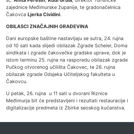
sc.
Anita Perešin
,
Rudi Grula
, direktor Turističke
zajednice Međimurske županije, te gradonačelnica
Čakovca
Ljerka Cividini
.
OBILASCI ZNAČAJNIH GRAĐEVINA
Dani europske baštine nastavljaju se sutra, 24. rujna
od 10 sati kada slijedi obilazak Zgrade Scheier, Doma
sindikata i zgrade čakovečke gradske uprave, dok je
istom terminu 25. rujna na rasporedu obilazak zgrade
Pučkog otvorenog učilišta Čakovec, te 26. rujna
obilazak zgrade Odsjeka Učiteljskog fakulteta u
Čakovcu.
U petak, 26. rujna u 11 sati u dvorani Riznice
Međimurja bit će predstavljeni i rezultati restauracije i
digitalizacije predmeta iz Zbirke seoskog kućanstva.