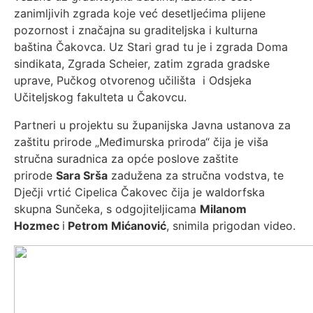
zanimljivih zgrada koje već desetljećima plijene
pozornost i značajna su graditeljska i kulturna
baština Čakovca. Uz Stari grad tu je i zgrada Doma
sindikata, Zgrada Scheier, zatim zgrada gradske
uprave, Pučkog otvorenog učilišta i Odsjeka
Učiteljskog fakulteta u Čakovcu.
Partneri u projektu su županijska Javna ustanova za
zaštitu prirode „Međimurska priroda“ čija je viša
stručna suradnica za opće poslove zaštite
prirode
Sara Srša
zadužena za stručna vodstva, te
Dječji vrtić Cipelica Čakovec čija je waldorfska
skupna Sunčeka, s odgojiteljicama
Milanom
Hozmec
i
Petrom Mićanović
, snimila prigodan video.