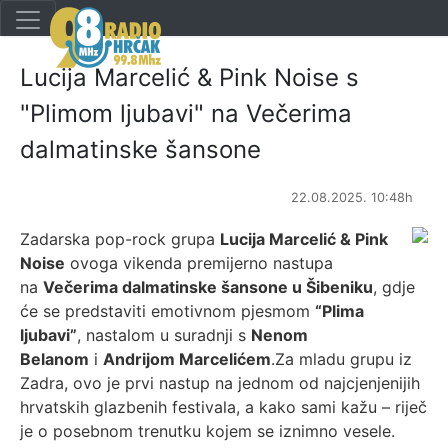
Lucija Marcelić & Pink Noise s
"Plimom ljubavi" na Večerima
dalmatinske šansone
22.08.2025. 10:48h
Zadarska pop-rock grupa
Lucija Marcelić & Pink
Noise
ovoga vikenda premijerno nastupa
na
Večerima dalmatinske šansone u Šibeniku
, gdje
će se predstaviti emotivnom pjesmom
“Plima
ljubavi”
, nastalom u suradnji s
Nenom
Belanom
i
Andrijom Marcelićem
.Za mladu grupu iz
Zadra, ovo je prvi nastup na jednom od najcjenjenijih
hrvatskih glazbenih festivala, a kako sami kažu – riječ
je o posebnom trenutku kojem se iznimno vesele.