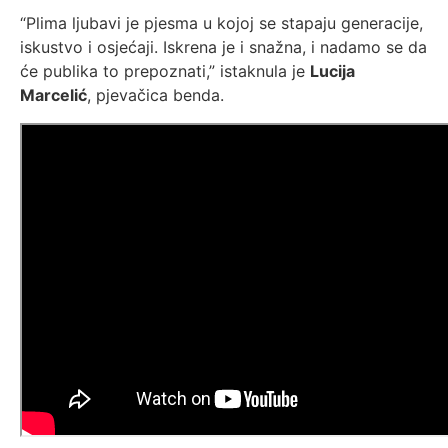
“Plima ljubavi je pjesma u kojoj se stapaju generacije,
iskustvo i osjećaji. Iskrena je i snažna, i nadamo se da
će publika to prepoznati,” istaknula je
Lucija
Marcelić
, pjevačica benda.