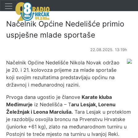
Načelnik Općine Nedelišće primio
uspješne mlade sportaše
22.08.2025. 13:19h
Načelnik Općine Nedelišće Nikola Novak održao
je 20. i 21. kolovoza prijeme za mlade sportaše
koji svojim rezultatima predstavljaju općinu na
državnoj i međunarodnoj razini.
Prvoga dana ugostio je članove
Karate kluba
Međimurje
iz Nedelišća – T
aru Lesjak, Lorenu
Želežnjak i Leona Marciuša.
Tara Lesjak u proteklom
je razdoblju osvojila broncu na Prvenstvu Hrvatske
(juniorke +61 kg), zlato na međunarodnom turniru u
Postojni te treće mjesto na turniru u Ivanjoj Reki.