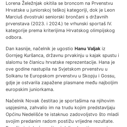
Lorena Želežnjak okitila se broncom na Prvenstvu
Hrvatske u juniorskoj teškoj kategoriji, dok je Leon
Marciuš dvostruki seniorski brončani s državnih
prvenstava (2023. i 2024.) te vrhunski sportaš IV.
kategorije prema kriterijima Hrvatskog olimpijskog
odbora.
Dan kasnije, načelnik je ugostio
Hanu Valjak
iz
Gornjeg Kuršanca, državnu prvakinju u kajak spustu i
slalomu te članicu hrvatske reprezentacije. Hana je
ove godine nastupila na Svjetskom prvenstvu u
Solkanu te Europskom prvenstvu u Skopju i Gossu,
gdje je ostvarila zapažene plasmane među najboljim
europskim juniorkama.
Načelnik Novak čestitao je sportašima na njihovim
uspjesima, zahvalio im na trudu kojim predstavljaju
Općinu Nedelišće te istaknuo zadovoljstvo što mladi
svojim predanim radom postižu vrijedne rezultate.