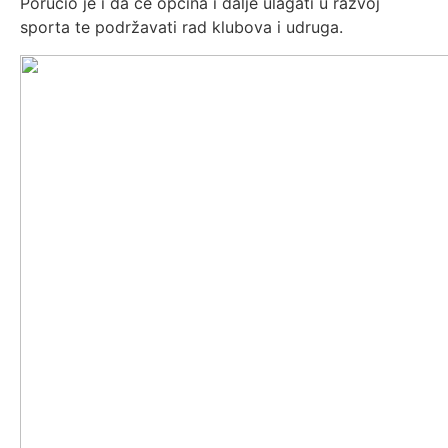
Poručio je i da će općina i dalje ulagati u razvoj
sporta te podržavati rad klubova i udruga.