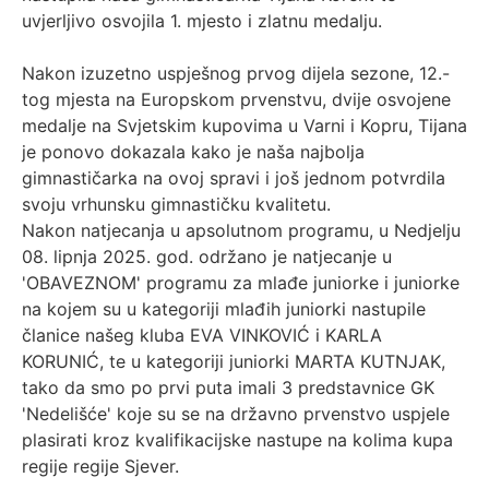
uvjerljivo osvojila 1. mjesto i zlatnu medalju.
Nakon izuzetno uspješnog prvog dijela sezone, 12.-
tog mjesta na Europskom prvenstvu, dvije osvojene
medalje na Svjetskim kupovima u Varni i Kopru, Tijana
je ponovo dokazala kako je naša najbolja
gimnastičarka na ovoj spravi i još jednom potvrdila
svoju vrhunsku gimnastičku kvalitetu.
Nakon natjecanja u apsolutnom programu, u Nedjelju
08. lipnja 2025. god. održano je natjecanje u
'OBAVEZNOM' programu za mlađe juniorke i juniorke
na kojem su u kategoriji mlađih juniorki nastupile
članice našeg kluba EVA VINKOVIĆ i KARLA
KORUNIĆ, te u kategoriji juniorki MARTA KUTNJAK,
tako da smo po prvi puta imali 3 predstavnice GK
'Nedelišće' koje su se na državno prvenstvo uspjele
plasirati kroz kvalifikacijske nastupe na kolima kupa
regije regije Sjever.