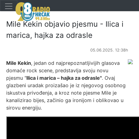
Mile Kekin objavio pjesmu - Ilica i
marica, hajka za odrasle
05.06.2025. 12:38h
Mile Kekin
, jedan od najprepoznatljivijih glasova
domaće rock scene, predstavlja svoju novu
pjesmu "
Ilica i marica – hajka za odrasle"
. Ovaj
glazbeni uradak proizašao je iz njegovog osobnog
iskustva privođenja, a kroz note pjesme Mile je
kanalizirao bijes, začinio ga ironijom i oblikovao u
sirovu energiju.