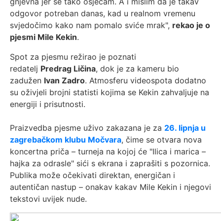
gnjevna jer se tako osjećam. A i mislim da je takav
odgovor potreban danas, kad u realnom vremenu
svjedočimo kako nam pomalo sviće mrak",
rekao je o
pjesmi Mile Kekin
.
Spot za pjesmu režirao je poznati
redatelj
Predrag Ličina
, dok je za kameru bio
zadužen
Ivan Zadro
. Atmosferu videospota dodatno
su oživjeli brojni statisti kojima se Kekin zahvaljuje na
energiji i prisutnosti.
Praizvedba pjesme uživo zakazana je za
26. lipnja u
zagrebačkom klubu Močvara
, čime se otvara nova
koncertna priča – turneja na kojoj će "Ilica i marica –
hajka za odrasle" sići s ekrana i zaprašiti s pozornica.
Publika može očekivati direktan, energičan i
autentičan nastup – onakav kakav Mile Kekin i njegovi
tekstovi uvijek nude.