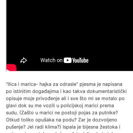
“llica i marica- hajka za odrasle" pjesma je napisana
po istinitim događajima i kao takva dokumentaristički
opisuje moje privođenje ali i sve što mi se motalo po
glavi dok su me vozili u policijskoj marici prema
sudu. (Zašto u marici ne postoji pojas za putnike?
Otkud toliko opušaka na podu? Zar je dozvoljeno
pušenje? Jel radi klima?) Ispala je bijesna žestoka i