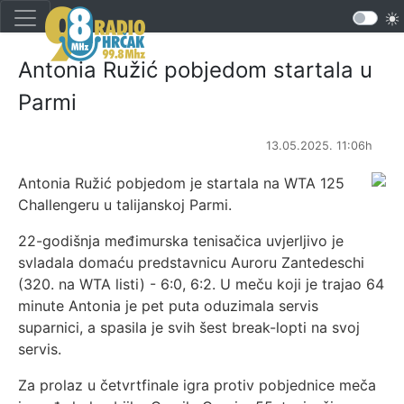
Antonia Ružić pobjedom startala u
Parmi
13.05.2025. 11:06h
Antonia Ružić pobjedom je startala na WTA 125
Challengeru u talijanskoj Parmi.
22-godišnja međimurska tenisačica uvjerljivo je
svladala domaću predstavnicu Auroru Zantedeschi
(320. na WTA listi) - 6:0, 6:2. U meču koji je trajao 64
minute Antonia je pet puta oduzimala servis
suparnici, a spasila je svih šest break-lopti na svoj
servis.
Za prolaz u četvrtfinale igra protiv pobjednice meča