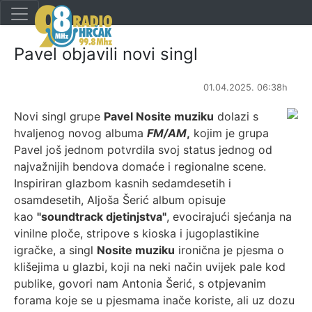
Pavel objavili novi singl
01.04.2025. 06:38h
Novi singl grupe
Pavel Nosite muziku
dolazi s
hvaljenog novog albuma
FM/AM
,
kojim je grupa
Pavel još jednom potvrdila svoj status jednog od
najvažnijih bendova domaće i regionalne scene.
Inspiriran glazbom kasnih sedamdesetih i
osamdesetih, Aljoša Šerić album opisuje
kao
"soundtrack djetinjstva"
, evocirajući sjećanja na
vinilne ploče, stripove s kioska i jugoplastikine
igračke, a singl
Nosite muziku
ironična je pjesma o
klišejima u glazbi, koji na neki način uvijek pale kod
publike, govori nam Antonia Šerić, s otpjevanim
forama koje se u pjesmama inače koriste, ali uz dozu