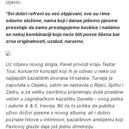
izjavio:
"Svi dobri refreni su već otpjevani, sve su rime
odavno složene, nama koji i danas pišemo pjesme
preostaje da samo preslagujemo kockice i nadamo
se nekoj kombinaciji koja neće biti posve lišena bar
zrna originalnosti, uzalud, naravno.
Uz objavu novog singla, Pavel privodi kraju Teatar
Tour, koncertni koncept koji ih je odveo u neke od
najljepših kazališnih dvorana Hrvatske. Turneja je
započela u Osijeku, zatim se nastavila u Rijeci, Splitu i
Zadru, a za veliku završnicu pripremaju dvije posebne
večeri u zagrebačkom kazalištu Gavella – ovog petka
i subote 4. & 5. travnja. Bit će to prilika da publika
uživo doživi pjesme s novog albuma, ali i dobro
poznate hitove u intimnom, kazališnom ambijentu koji
Pavlovoj glazbi daje još jednu dimenziju.