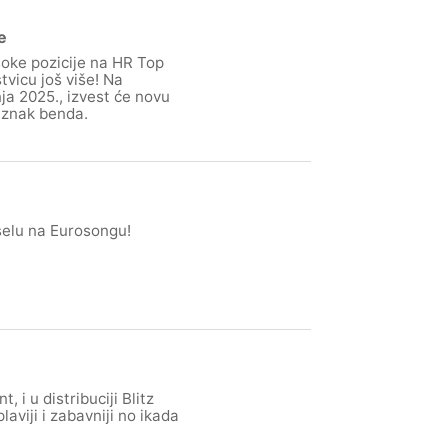
e
isoke pozicije na HR Top
tvicu još više! Na
ja 2025., izvest će novu
 znak benda.
selu na Eurosongu!
i u distribuciji Blitz
aviji i zabavniji no ikada