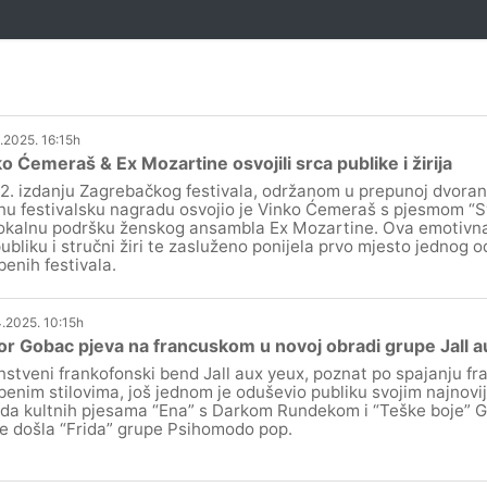
.2025. 16:15h
o Ćemeraš & Ex Mozartine osvojili srca publike i žirija
2. izdanju Zagrebačkog festivala, održanom u prepunoj dvoran
nu festivalsku nagradu osvojio je Vinko Ćemeraš s pjesmom “Svi
okalnu podršku ženskog ansambla Ex Mozartine. Ova emotivna 
 publiku i stručni žiri te zasluženo ponijela prvo mjesto jednog 
benih festivala.
.2025. 10:15h
r Gobac pjeva na francuskom u novoj obradi grupe Jall a
nstveni frankofonski bend Jall aux yeux, poznat po spajanju fr
benim stilovima, još jednom je oduševio publiku svojim najnovi
da kultnih pjesama “Ena” s Darkom Rundekom i “Teške boje” G
je došla “Frida” grupe Psihomodo pop.