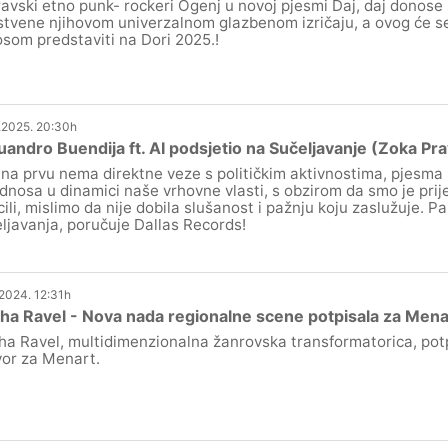
avski etno punk- rockeri Ogenj u novoj pjesmi Daj, daj donose sp
stvene njihovom univerzalnom glazbenom izričaju, a ovog će se 
som predstaviti na Dori 2025.!
.2025. 20:30h
uandro Buendija ft. AI podsjetio na Sučeljavanje (Zoka Pr
 na prvu nema direktne veze s političkim aktivnostima, pjesma
odnosa u dinamici naše vrhovne vlasti, s obzirom da smo je prij
cili, mislimo da nije dobila slušanost i pažnju koju zaslužuje. Pa
ljavanja, poručuje Dallas Records!
.2024. 12:31h
a Ravel - Nova nada regionalne scene potpisala za Mena
a Ravel, multidimenzionalna žanrovska transformatorica, potpi
or za Menart.