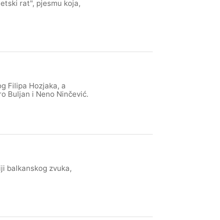
etski rat", pjesmu koja,
g Filipa Hozjaka, a
o Buljan i Neno Ninčević.
iji balkanskog zvuka,