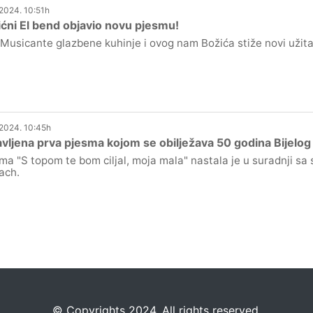
.2024. 10:51h
ćni El bend objavio novu pjesmu!
l Musicante glazbene kuhinje i ovog nam Božića stiže novi užita
.2024. 10:45h
vljena prva pjesma kojom se obilježava 50 godina Bijelo
ma "S topom te bom ciljal, moja mala" nastala je u suradnji s
ach.
©️
Copyrights 2024. All rights reserved.