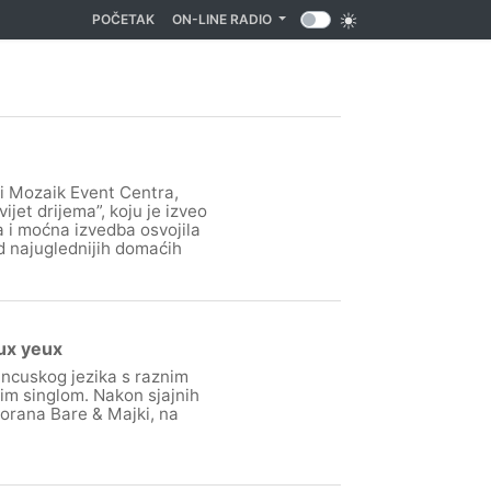
(CURRENT)
POČETAK
ON-LINE RADIO
i Mozaik Event Centra,
jet drijema”, koju je izveo
i moćna izvedba osvojila
od najuglednijih domaćih
ux yeux
ancuskog jezika s raznim
jim singlom. Nakon sjajnih
orana Bare & Majki, na