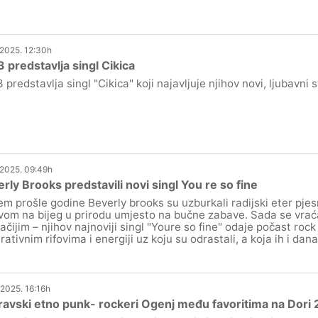
.2025. 12:30h
3 predstavlja singl Cikica
3 predstavlja singl "Cikica" koji najavljuje njihov novi, ljubavni 
.2025. 09:49h
rly Brooks predstavili novi singl You re so fine
em prošle godine Beverly brooks su uzburkali radijski eter pje
vom na bijeg u prirodu umjesto na bučne zabave. Sada se vrać
ačijim – njihov najnoviji singl "Youre so fine" odaje počast rock 
irativnim rifovima i energiji uz koju su odrastali, a koja ih i dan
.2025. 16:16h
avski etno punk- rockeri Ogenj među favoritima na Dori 