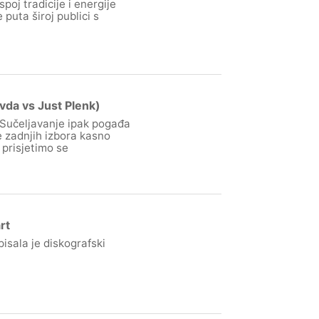
oj tradicije i energije
puta široj publici s
avda vs Just Plenk)
 Sučeljavanje ipak pogađa
e zadnjih izbora kasno
 prisjetimo se
rt
sala je diskografski