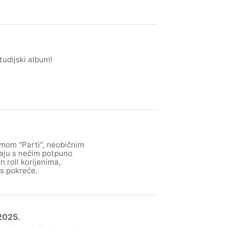
studijski album!
smom "Parti", neobičnim
aju s nečim potpuno
n roll korijenima,
as pokreće.
2025.