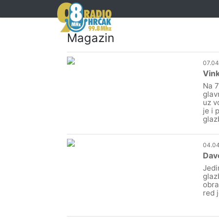
Magazin
07.04
Vink
Na 7
glav
uz v
je i
glaz
04.04
Davo
Jedi
glaz
obra
red 