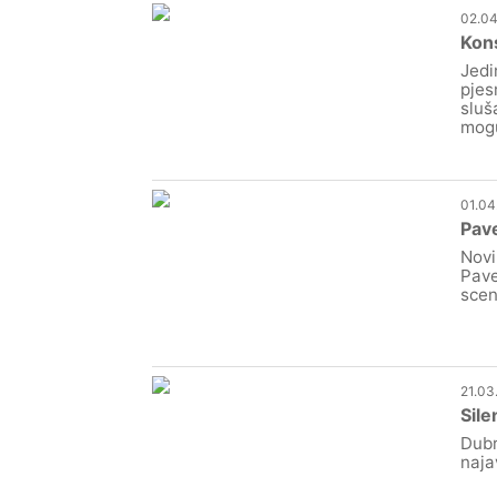
02.04
Kons
Jedi
pjes
sluš
mogu
01.04
Pave
Novi
Pave
scen
21.03
Sile
Dubr
naja