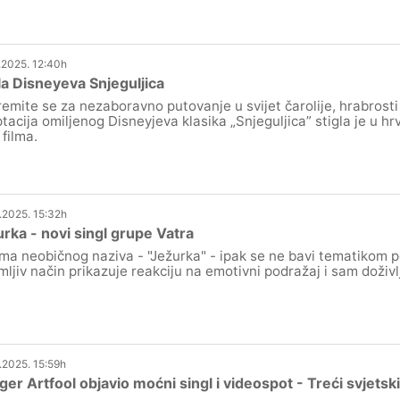
.2025. 12:40h
la Disneyeva Snjeguljica
remite se za nezaboravno putovanje u svijet čarolije, hrabrosti i
tacija omiljenog Disneyjeva klasika „Snjeguljica” stigla je u hrv
 filma.
.2025. 15:32h
rka - novi singl grupe Vatra
ma neobičnog naziva - "Ježurka" - ipak se ne bavi tematikom 
mljiv način prikazuje reakciju na emotivni podražaj i sam doživlj
.2025. 15:59h
er Artfool objavio moćni singl i videospot - Treći svjetski