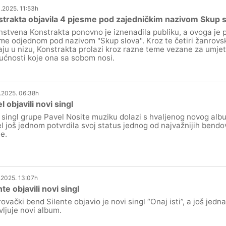
.2025. 11:53h
trakta objavila 4 pjesme pod zajedničkim nazivom Skup s
nstvena Konstrakta ponovno je iznenadila publiku, a ovoga je pu
me odjednom pod nazivom "Skup slova". Kroz te četiri žanrovski
aju u nizu, Konstrakta prolazi kroz razne teme vezane za umjetn
ćnosti koje ona sa sobom nosi.
.2025. 06:38h
l objavili novi singl
 singl grupe Pavel Nosite muziku dolazi s hvaljenog novog al
l još jednom potvrdila svoj status jednog od najvažnijih bend
e.
.2025. 13:07h
nte objavili novi singl
ovački bend Silente objavio je novi singl “Onaj isti”, a još jedn
vljuje novi album.