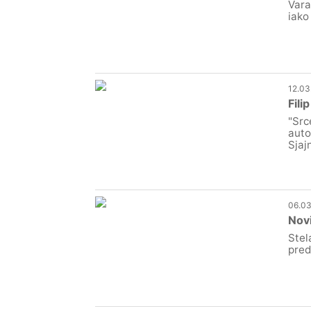
Vara
iako
12.03
Fili
"Src
auto
Sjaj
06.03
Novi
Stel
pred