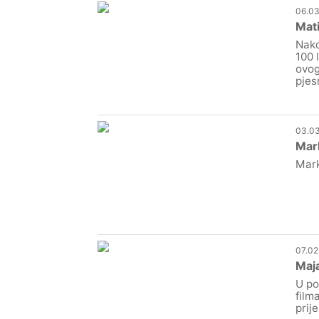
06.03
Mati
Nako
100 
ovog
pjes
03.03
Mar
Mark
07.02
Maja
U po
film
prije