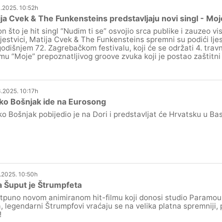
.2025. 10:52h
ja Cvek & The Funkensteins predstavljaju novi singl - Moj
n što je hit singl “Nudim ti se” osvojio srca publike i zauzeo v
ljestvici, Matija Cvek & The Funkensteins spremni su podići ljes
odišnjem 72. Zagrebačkom festivalu, koji će se održati 4. travn
mu “Moje” prepoznatljivog groove zvuka koji je postao zaštitni
.2025. 10:17h
ko Bošnjak ide na Eurosong
o Bošnjak pobijedio je na Dori i predstavljat će Hrvatsku u Ba
.2025. 10:50h
 Šuput je Štrumpfeta
tpuno novom animiranom hit-filmu koji donosi studio Paramount, 
a, legendarni Štrumpfovi vraćaju se na velika platna spremniji, pl
!