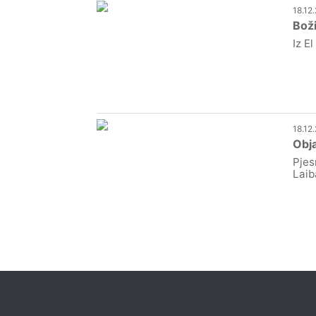
18.12
Boži
Iz E
18.12
Obja
Pjes
Laib