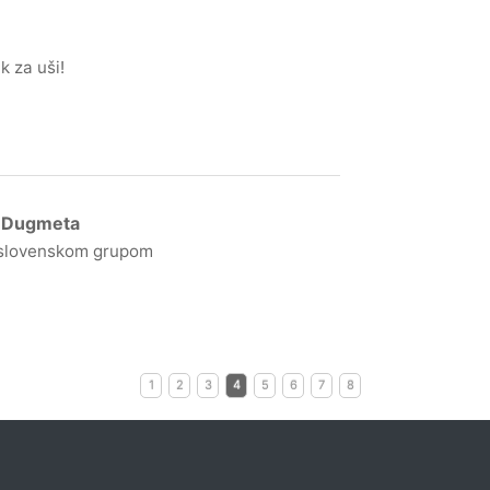
k za uši!
g Dugmeta
a slovenskom grupom
1
2
3
4
5
6
7
8