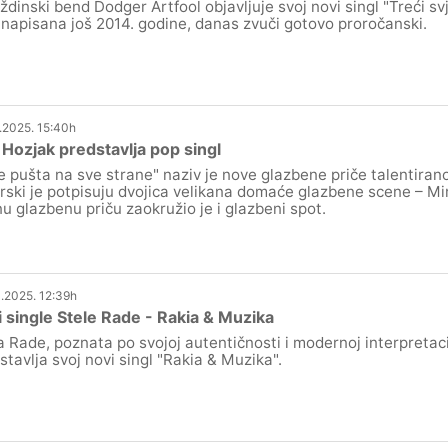
ždinski bend Dodger Artfool objavljuje svoj novi singl "Treći svj
 napisana još 2014. godine, danas zvuči gotovo proročanski.
.2025. 15:40h
p Hozjak predstavlja pop singl
e pušta na sve strane" naziv je nove glazbene priče talentirano
rski je potpisuju dvojica velikana domaće glazbene scene – Mir
nu glazbenu priču zaokružio je i glazbeni spot.
.2025. 12:39h
 single Stele Rade - Rakia & Muzika
a Rade, poznata po svojoj autentičnosti i modernoj interpretac
stavlja svoj novi singl "Rakia & Muzika".