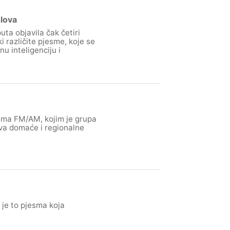
lova
ta objavila čak četiri
 različite pjesme, koje se
u inteligenciju i
buma FM/AM, kojim je grupa
ova domaće i regionalne
a je to pjesma koja