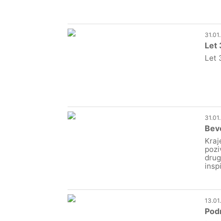
31.01
Let 
Let 
31.01
Beve
Kraj
pozi
drug
insp
13.01
Podr