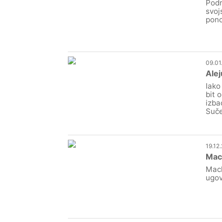
Podr
svoj
pono
09.01
Alej
Iako
bit 
izba
Suče
19.12
Mach
Mach
ugov