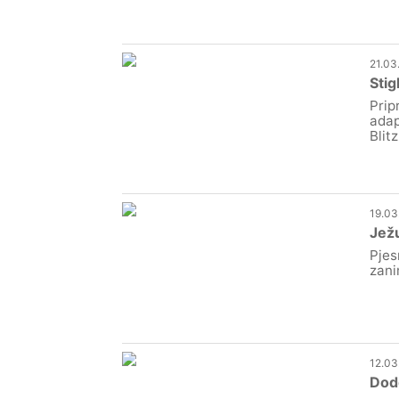
21.03
Stig
Prip
adap
Blitz
19.03
Ježu
Pjes
zani
12.03
Dodg