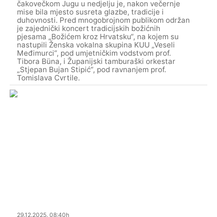
čakovečkom Jugu u nedjelju je, nakon večernje
mise bila mjesto susreta glazbe, tradicije i
duhovnosti. Pred mnogobrojnom publikom održan
je zajednički koncert tradicijskih božićnih
pjesama „Božićem kroz Hrvatsku“, na kojem su
nastupili Ženska vokalna skupina KUU „Veseli
Međimurci“, pod umjetničkim vodstvom prof.
Tibora Büna, i Županijski tamburaški orkestar
„Stjepan Bujan Stipić“, pod ravnanjem prof.
Tomislava Cvrtile.
29.12.2025. 08:40h