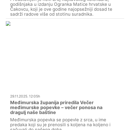
godišnjaka u izdanju Ogranka Matice hrvatske u
Čakovcu, koji je ove godine najopsežniji dosad te
sadrži radove više od stotinu suradnika.
29.11.2025. 12:05h
Međimurska županija priredila Večer
međimurske popevke – večer ponosa na
dragulj naše baštine
Međimurska popevka se popevle z srca, u ime
predaka koji su je prenosili s koljena na koljeno i
sačuvali do našega doba.