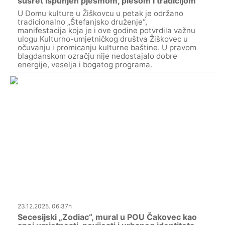
susret ispunjen pjesmom, plesom i tradicijom
U Domu kulture u Žiškovcu u petak je održano
tradicionalno „Štefanjsko druženje“,
manifestacija koja je i ove godine potvrdila važnu
ulogu Kulturno-umjetničkog društva Žiškovec u
očuvanju i promicanju kulturne baštine. U pravom
blagdanskom ozračju nije nedostajalo dobre
energije, veselja i bogatog programa.
23.12.2025. 06:37h
Secesijski „Zodiac“, mural u POU Čakovec kao