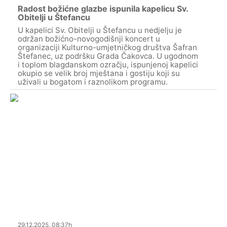
Radost božićne glazbe ispunila kapelicu Sv.
Obitelji u Štefancu
U kapelici Sv. Obitelji u Štefancu u nedjelju je
održan božićno-novogodišnji koncert u
organizaciji Kulturno-umjetničkog društva Šafran
Štefanec, uz podršku Grada Čakovca. U ugodnom
i toplom blagdanskom ozračju, ispunjenoj kapelici
okupio se velik broj mještana i gostiju koji su
uživali u bogatom i raznolikom programu.
29.12.2025. 08:37h