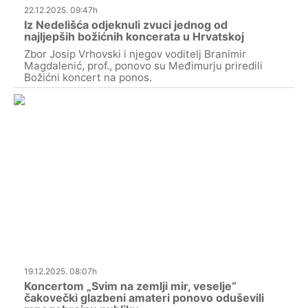
22.12.2025. 09:47h
Iz Nedelišća odjeknuli zvuci jednog od
najljepših božićnih koncerata u Hrvatskoj
Zbor Josip Vrhovski i njegov voditelj Branimir
Magdalenić, prof., ponovo su Međimurju priredili
Božićni koncert na ponos.
19.12.2025. 08:07h
Koncertom „Svim na zemlji mir, veselje“
čakovečki glazbeni amateri ponovo oduševili