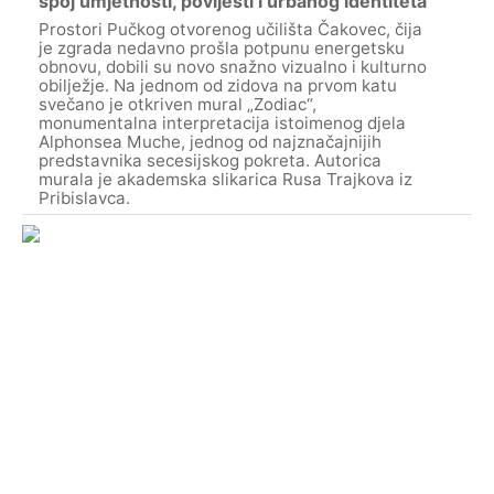
spoj umjetnosti, povijesti i urbanog identiteta
Prostori Pučkog otvorenog učilišta Čakovec, čija
je zgrada nedavno prošla potpunu energetsku
obnovu, dobili su novo snažno vizualno i kulturno
obilježje. Na jednom od zidova na prvom katu
svečano je otkriven mural „Zodiac“,
monumentalna interpretacija istoimenog djela
Alphonsea Muche, jednog od najznačajnijih
predstavnika secesijskog pokreta. Autorica
murala je akademska slikarica Rusa Trajkova iz
Pribislavca.