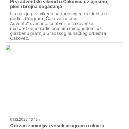
Prvi adventski vikend u Čakovcu uz pjesmu,
ples i brojna događanja
Iza nas je prvi vikend najradosnijeg razdoblja u
godini. Program „Čakovec u srcu
Adventa“ svečano su otvorile čakovečke
mažoretkinje tradicionalnim mimohodom, uz
glazbenu pratnju Gradskog puhačkog orkestra
Čakovec.
01.12.2025. 10:15h
Održan zanimljiv i veseli program u okviru