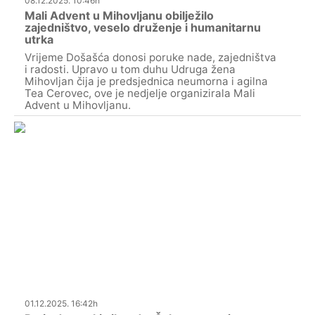
08.12.2025. 10:46h
Mali Advent u Mihovljanu obilježilo
zajedništvo, veselo druženje i humanitarnu
utrka
Vrijeme Došašća donosi poruke nade, zajedništva
i radosti. Upravo u tom duhu Udruga žena
Mihovljan čija je predsjednica neumorna i agilna
Tea Cerovec, ove je nedjelje organizirala Mali
Advent u Mihovljanu.
01.12.2025. 16:42h