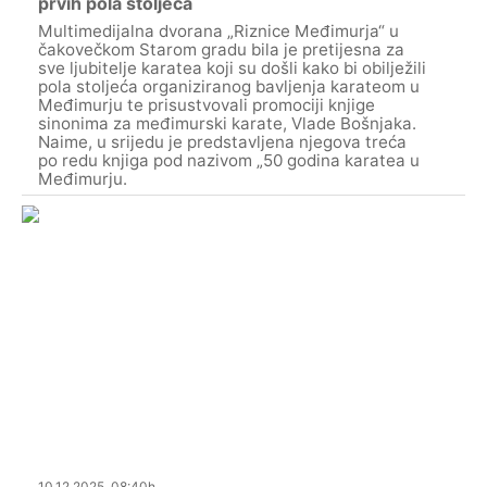
prvih pola stoljeća
Multimedijalna dvorana „Riznice Međimurja“ u
čakovečkom Starom gradu bila je pretijesna za
sve ljubitelje karatea koji su došli kako bi obilježili
pola stoljeća organiziranog bavljenja karateom u
Međimurju te prisustvovali promociji knjige
sinonima za međimurski karate, Vlade Bošnjaka.
Naime, u srijedu je predstavljena njegova treća
po redu knjiga pod nazivom „50 godina karatea u
Međimurju.
10.12.2025. 08:40h