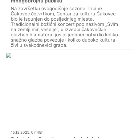
mnogobrojnu publiku
Na završetku ovogodišnje sezone Tribine
Čakovec četvrtkom, Centar za kulturu Čakovec
bio je ispunjen do posljednjeg mjesta.
Tradicionalni božićni koncert pod nazivom „Svim
na zemlji mir, veselje“, u izvedbi čakovečkih
glazbenih amatera, još je jednom potvrdio koliko
snažno glazba povezuje i koliko duboko kultura
živi u svakodnevici grada.
15.12.2025. 07:48h