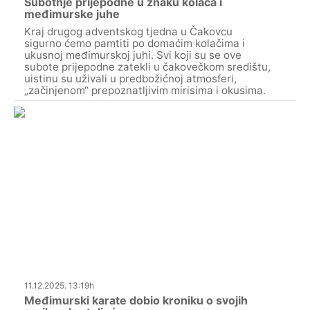
Subotnje prijepodne u znaku kolača i
međimurske juhe
Kraj drugog adventskog tjedna u Čakovcu
sigurno ćemo pamtiti po domaćim kolačima i
ukusnoj međimurskoj juhi. Svi koji su se ove
subote prijepodne zatekli u čakovečkom središtu,
uistinu su uživali u predbožićnoj atmosferi,
„začinjenom“ prepoznatljivim mirisima i okusima.
11.12.2025. 13:19h
Međimurski karate dobio kroniku o svojih