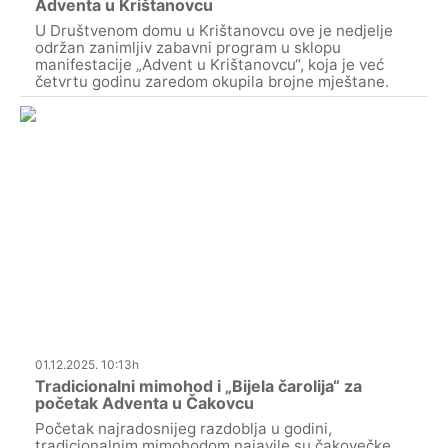
Adventa u Krištanovcu
U Društvenom domu u Krištanovcu ove je nedjelje
održan zanimljiv zabavni program u sklopu
manifestacije „Advent u Krištanovcu“, koja je već
četvrtu godinu zaredom okupila brojne mještane.
01.12.2025. 10:13h
Tradicionalni mimohod i „Bijela čarolija“ za
početak Adventa u Čakovcu
Početak najradosnijeg razdoblja u godini,
tradicionalnim mimohodom najavile su čakovečke