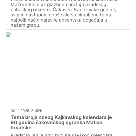
Mažoretkinje uz glazbenu pratnju Gradskog
puhačkog orkestra Čakovec. Kao i svake godine,
svojim nastupom oduševile su okupljene te na
najbolji način najavile adventska događaja u
našem gradu.
30.11.2025. 21:52h
Tema broja novog Kajkavskog kolendara je
90 godina čakovečkog ogranka Matice
hrvatske
Predstavljen je novi broj Kajkavskog kolendara,