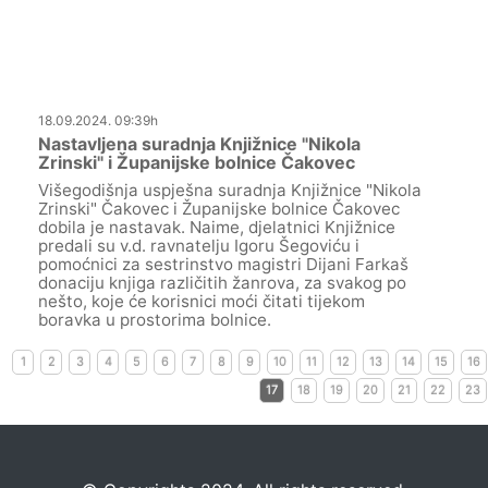
18.09.2024. 09:39h
Nastavljena suradnja Knjižnice "Nikola
Zrinski" i Županijske bolnice Čakovec
Višegodišnja uspješna suradnja Knjižnice "Nikola
Zrinski" Čakovec i Županijske bolnice Čakovec
dobila je nastavak. Naime, djelatnici Knjižnice
predali su v.d. ravnatelju Igoru Šegoviću i
pomoćnici za sestrinstvo magistri Dijani Farkaš
donaciju knjiga različitih žanrova, za svakog po
nešto, koje će korisnici moći čitati tijekom
boravka u prostorima bolnice.
1
2
3
4
5
6
7
8
9
10
11
12
13
14
15
16
17
18
19
20
21
22
23