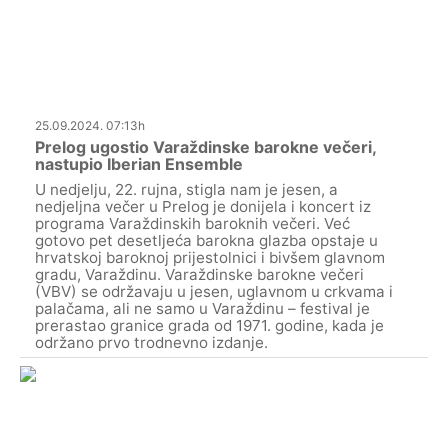
25.09.2024. 07:13h
Prelog ugostio Varaždinske barokne večeri,
nastupio Iberian Ensemble
U nedjelju, 22. rujna, stigla nam je jesen, a
nedjeljna večer u Prelog je donijela i koncert iz
programa Varaždinskih baroknih večeri. Već
gotovo pet desetljeća barokna glazba opstaje u
hrvatskoj baroknoj prijestolnici i bivšem glavnom
gradu, Varaždinu. Varaždinske barokne večeri
(VBV) se održavaju u jesen, uglavnom u crkvama i
palačama, ali ne samo u Varaždinu – festival je
prerastao granice grada od 1971. godine, kada je
održano prvo trodnevno izdanje.