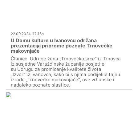
22.09.2024. 17:16h
U Domu kulture u Ivanovcu održana
prezentacija pripreme poznate Trnovečke
makovnjače
Članice Udruge žena „Trnovečko srce“ iz Trnovca
iz susjedne Varaždinske županije posjetile
su Udrugu za promicanje kvalitete života
„Izvor“ iz Ivanovca, kako bi s njima podijelile tajnu
izrade „Trnovečke makovnjače“, ove vrhunske i
nadaleko poznate slastice.