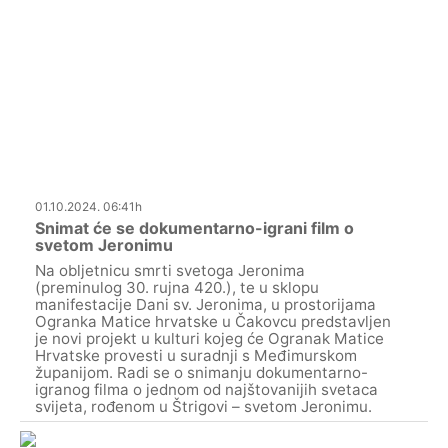
01.10.2024. 06:41h
Snimat će se dokumentarno-igrani film o
svetom Jeronimu
Na obljetnicu smrti svetoga Jeronima
(preminulog 30. rujna 420.), te u sklopu
manifestacije Dani sv. Jeronima, u prostorijama
Ogranka Matice hrvatske u Čakovcu predstavljen
je novi projekt u kulturi kojeg će Ogranak Matice
Hrvatske provesti u suradnji s Međimurskom
županijom. Radi se o snimanju dokumentarno-
igranog filma o jednom od najštovanijih svetaca
svijeta, rođenom u Štrigovi – svetom Jeronimu.