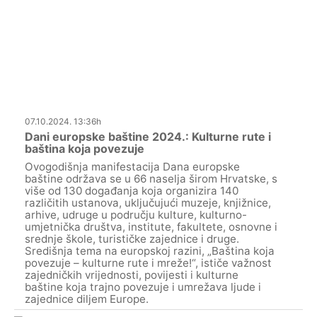
07.10.2024. 13:36h
Dani europske baštine 2024.: Kulturne rute i
baština koja povezuje
Ovogodišnja manifestacija Dana europske
baštine održava se u 66 naselja širom Hrvatske, s
više od 130 događanja koja organizira 140
različitih ustanova, uključujući muzeje, knjižnice,
arhive, udruge u području kulture, kulturno-
umjetnička društva, institute, fakultete, osnovne i
srednje škole, turističke zajednice i druge.
Središnja tema na europskoj razini, „Baština koja
povezuje – kulturne rute i mreže!“, ističe važnost
zajedničkih vrijednosti, povijesti i kulturne
baštine koja trajno povezuje i umrežava ljude i
zajednice diljem Europe.