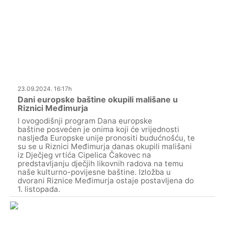
23.09.2024. 16:17h
Dani europske baštine okupili mališane u
Riznici Međimurja
I ovogodišnji program Dana europske
baštine posvećen je onima koji će vrijednosti
nasljeđa Europske unije pronositi budućnošću, te
su se u Riznici Međimurja danas okupili mališani
iz Dječjeg vrtića Cipelica Čakovec na
predstavljanju dječjih likovnih radova na temu
naše kulturno-povijesne baštine. Izložba u
dvorani Riznice Međimurja ostaje postavljena do
1. listopada.