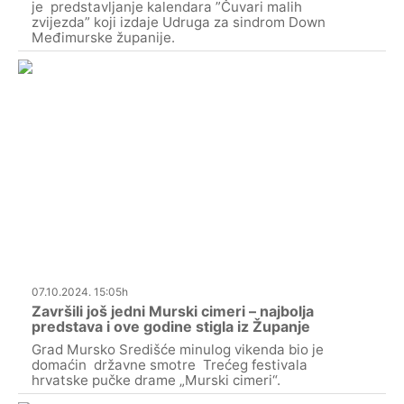
je predstavljanje kalendara ”Čuvari malih
zvijezda” koji izdaje Udruga za sindrom Down
Međimurske županije.
07.10.2024. 15:05h
Završili još jedni Murski cimeri – najbolja
predstava i ove godine stigla iz Županje
Grad Mursko Središće minulog vikenda bio je
domaćin državne smotre Trećeg festivala
hrvatske pučke drame „Murski cimeri“.