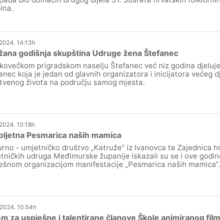
ina.
.2024. 14:13h
žana godišnja skupština Udruge žena Štefanec
kovečkom prigradskom naselju Štefanec već niz godina djeluj
anec koja je jedan od glavnih organizatora i inicijatora većeg 
tvenog života na području samog mjesta.
.2024. 10:18h
oljetna Pesmarica naših mamica
urno - umjetničko društvo „Katruže“ iz Ivanovca te Zajednica h
tničkih udruga Međimurske županije iskazali su se i ove godine
ešnom organizacijom manifestacije „Pesmarica naših mamica“.
.2024. 10:54h
em za uspješne i talentirane članove Škole animiranog fi