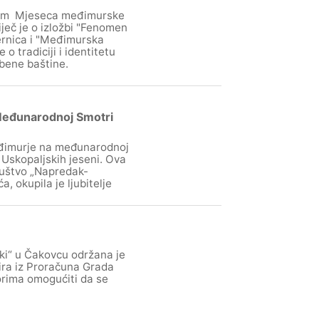
gram Mjeseca međimurske
ječ je o izložbi "Fenomen
ernica i "Međimurska
o tradiciji i identitetu
zbene baštine.
 Međunarodnoj Smotri
eđimurje na međunarodnoj
 Uskopaljskih jeseni. Ova
ruštvo „Napredak-
 okupila je ljubitelje
ski“ u Čakovcu održana je
cira iz Proračuna Grada
orima omogućiti da se