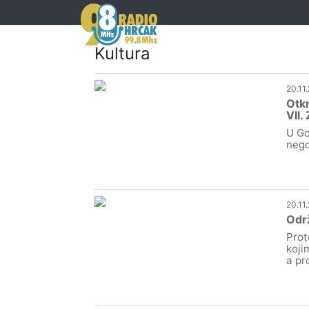
Kultura
20.11
Otkr
VII.
U Go
negd
20.11
Održ
Prot
koji
a pr