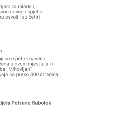
ijem za mlade i
ovog novog uspjeha.
 osvojili su četiri
n
ji su u petak navečer
cena u ovom mjestu, ali i
ba „Mihovljan“,
 koja na preko 300 stranica
djela Petrane Sabolek