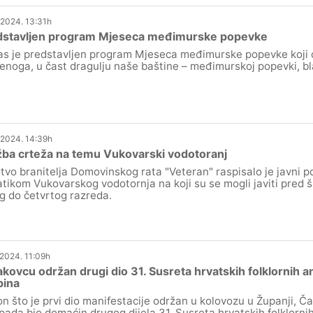
.2024. 13:31h
dstavljen program Mjeseca međimurske popevke
s je predstavljen program Mjeseca međimurske popevke koji će
enoga, u čast dragulju naše baštine – međimurskoj popevki, b
.2024. 14:39h
žba crteža na temu Vukovarski vodotoranj
tvo branitelja Domovinskog rata "Veteran" raspisalo je javni p
tikom Vukovarskog vodotornja na koji su se mogli javiti pred š
g do četvrtog razreda.
.2024. 11:09h
kovcu održan drugi dio 31. Susreta hrvatskih folklornih a
pina
n što je prvi dio manifestacije održan u kolovozu u Županji, Ča
opada bio domaćin drugog dijela 31. Susreta hrvatskih folklorni