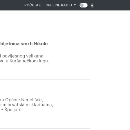
(CURRENT)
POČETAK
ON-LINE RADIO
ljetnica smrti Nikole
i povijesnog velikana
ovu u Kuršanečkom lugu.
e
tra Općine Nedelišće,
asnim hrvatskim skladbama,
- Špoljari.