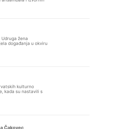
e Udruga žena
djela događanja u okviru
rvatskih kulturno
, kada su nastavili s
lma Čakovec