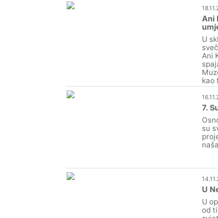
18.11
Ani 
umj
U sk
sveč
Ani 
spaj
Muze
kao 
16.11.
7. S
Osno
su s
proj
naša
14.11
U Ne
U op
od t