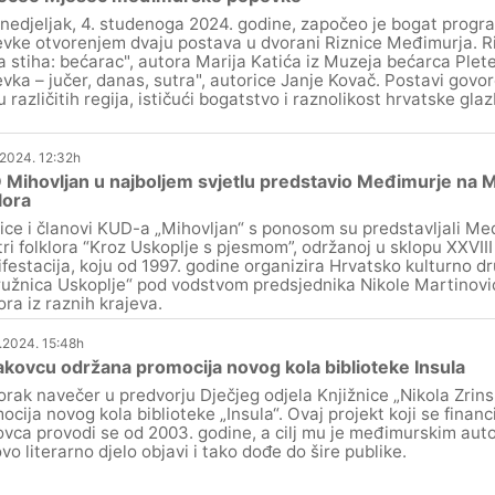
nedjeljak, 4. studenoga 2024. godine, započeo je bogat pro
vke otvorenjem dvaju postava u dvorani Riznice Međimurja. Ri
a stiha: bećarac", autora Marija Katića iz Muzeja bećarca Plet
vka – jučer, danas, sutra", autorice Janje Kovač. Postavi govore 
u različitih regija, ističući bogatstvo i raznolikost hrvatske gla
.2024. 12:32h
Mihovljan u najboljem svjetlu predstavio Međimurje na
lora
ice i članovi KUD-a „Mihovljan“ s ponosom su predstavljali M
ri folklora “Kroz Uskoplje s pjesmom”, održanoj u sklopu XXVIII
festacija, koju od 1997. godine organizira Hrvatsko kulturno d
užnica Uskoplje“ pod vodstvom predsjednika Nikole Martinovića,
ora iz raznih krajeva.
.2024. 15:48h
kovcu održana promocija novog kola biblioteke Insula
orak navečer u predvorju Dječjeg odjela Knjižnice „Nikola Zrin
ocija novog kola biblioteke „Insula“. Ovaj projekt koji se finan
vca provodi se od 2003. godine, a cilj mu je međimurskim aut
ovo literarno djelo objavi i tako dođe do šire publike.