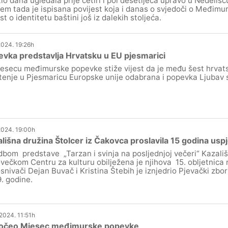
tlo dana ugledala prije četiri i pol desetljeća upravo u Nedelišć
jem tada je ispisana povijest koja i danas o svjedoči o Međimurj
st o identitetu baštini još iz dalekih stoljeća.
2024. 19:26h
vka predstavlja Hrvatsku u EU pjesmarici
esecu međimurske popevke stiže vijest da je među šest hrvat
tenje u Pjesmaricu Europske unije odabrana i popevka Ljubav s
.2024. 19:00h
lišna družina Štolcer iz Čakovca proslavila 15 godina usp
dbom predstave „Tarzan i svinja na posljednjoj večeri“ Kazali
večkom Centru za kulturu obilježena je njihova 15. obljetnica 
snivači Dejan Buvač i Kristina Štebih je iznjedrio Pjevački zbor
. godine.
.2024. 11:51h
očeo Mjesec međimurske popevke