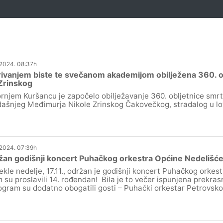
.2024. 08:37h
ivanjem biste te svečanom akademijom obilježena 360. ob
 Zrinskog
rnjem Kuršancu je započelo obilježavanje 360. obljetnice smrt
ašnjeg Međimurja Nikole Zrinskog Čakovečkog, stradalog u l
.2024. 07:39h
an godišnji koncert Puhačkog orkestra Općine Nedelišć
ekle nedelje, 17.11., održan je godišnji koncert Puhačkog orkes
m su proslavili 14. rođendan! Bila je to večer ispunjena prekr
ogram su dodatno obogatili gosti – Puhački orkestar Petrovsko 