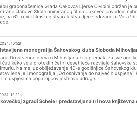
edu gradonačelnice Grada Čakovca Ljerke Cividini održan je pr
ntirane članove Škole animiranog filma Čakovec povodom njih
e, na 62. reviji filmskog stvaralaštva djece održanoj u Varaždinu
ade.
.2024. 10:52h
stavljena monografija Šahovskog kluba Sloboda Mihovlja
ana Društvenog doma u Mihovljanu bila premala za sve one ko
li čuti kako se u proteklih četiri desetljeća razvijala šahovska s
murju. Naime, uz obilježavanje 40-e godišnjice Šahovskog klu
stavljena je i monografija „Od osnivanja do najvećih uspjeha“,
ri o uspjesima bogatoj povijesti ove udruge.
.2024. 12:22h
kovečkoj zgradi Scheier predstavljena tri nova književna 