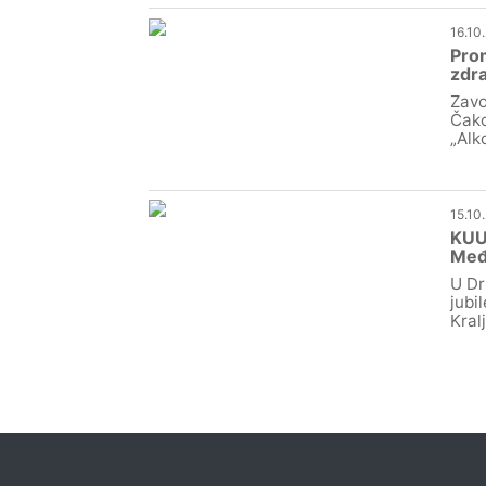
16.10
Prom
zdra
Zavo
Čako
„Alk
15.10
KUU 
Međ
U Dr
jubi
Kralj