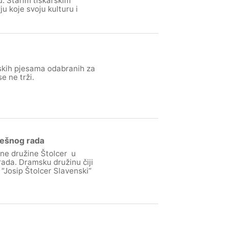
u. Starim tiskarskim
u koje svoju kulturu i
skih pjesama odabranih za
e ne trži.
ješnog rada
šne družine Štolcer u
rada. Dramsku družinu čiji
 “Josip Štolcer Slavenski”