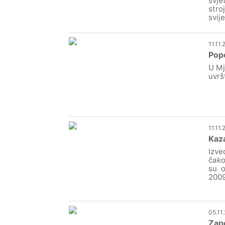
svje
stro
svije
11.11.
Pope
U Mj
uvrš
11.11
Kaza
Izve
čako
su o
2009
05.11
Zap