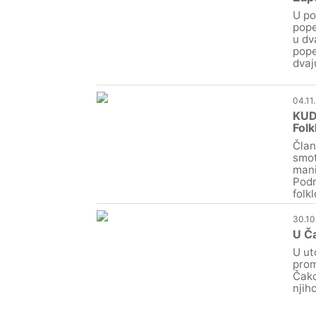
U po
pope
u dv
pope
dvaj
04.11
KUD 
Folk
Član
smot
mani
Podr
folkl
30.10
U Ča
U ut
prom
Čako
njih