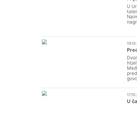
U Ur
tale
Naim
nagr
19.10
Pred
Dvor
htje
Međi
pred
govo
17.10
U ča