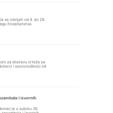
 se odvijati od 4. do 29.
lagu čovječanstva.
oziv za dostavu crteža sa
kolarci i osnovnoškolci od
nsambala i izvornih
kovec je u subotu 26.
h ansambala i izvornih