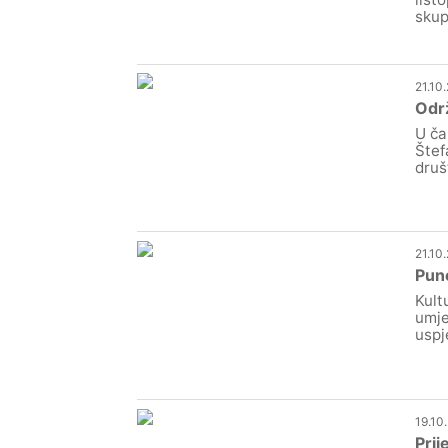
skup
21.10
Odr
U ča
Štef
druš
21.10
Pun
Kult
umje
uspj
19.10
Prij