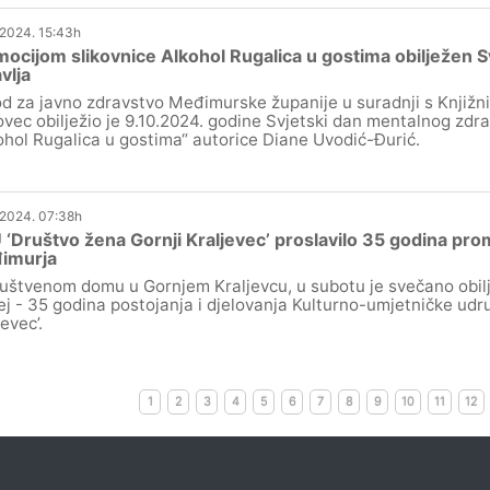
.2024. 15:43h
ocijom slikovnice Alkohol Rugalica u gostima obilježen 
vlja
d za javno zdravstvo Međimurske županije u suradnji s Knjižni
vec obilježio je 9.10.2024. godine Svjetski dan mentalnog zdra
ohol Rugalica u gostima“ autorice Diane Uvodić-Đurić.
.2024. 07:38h
‘Društvo žena Gornji Kraljevec’ proslavilo 35 godina pro
imurja
uštvenom domu u Gornjem Kraljevcu, u subotu je svečano obil
lej - 35 godina postojanja i djelovanja Kulturno-umjetničke udr
evec’.
1
2
3
4
5
6
7
8
9
10
11
12