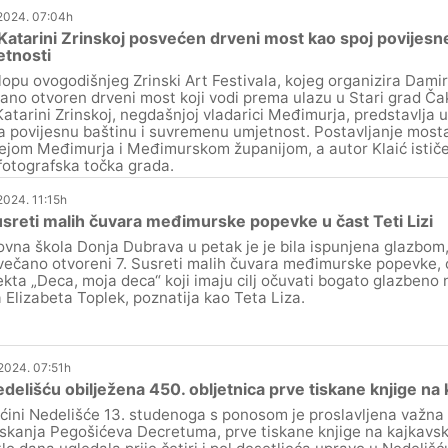
.2024. 07:04h
Katarini Zrinskoj posvećen drveni most kao spoj povijesn
etnosti
lopu ovogodišnjeg Zrinski Art Festivala, kojeg organizira Damir 
ano otvoren drveni most koji vodi prema ulazu u Stari grad Č
Katarini Zrinskoj, negdašnjoj vladarici Međimurja, predstavlja u
a povijesnu baštinu i suvremenu umjetnost. Postavljanje mosta 
jom Međimurja i Međimurskom županijom, a autor Klaić ističe 
fotografska točka grada.
2024. 11:15h
usreti malih čuvara međimurske popevke u čast Teti Lizi
vna škola Donja Dubrava u petak je je bila ispunjena glazbom
večano otvoreni 7. Susreti malih čuvara međimurske popevke, o
ekta „Deca, moja deca“ koji imaju cilj očuvati bogato glazbeno n
 Elizabeta Toplek, poznatija kao Teta Liza.
.2024. 07:51h
delišću obilježena 450. obljetnica prve tiskane knjige na
ćini Nedelišće 13. studenoga s ponosom je proslavljena važna 
iskanja Pegošićeva Decretuma, prve tiskane knjige na kajkavsk