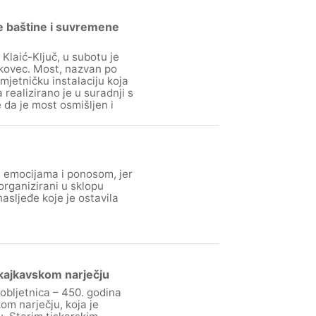
e baštine i suvremene
Klaić-Ključ, u subotu je
akovec. Most, nazvan po
mjetničku instalaciju koja
realizirano je u suradnji s
da je most osmišljen i
, emocijama i ponosom, jer
rganizirani u sklopu
asljeđe koje je ostavila
 kajkavskom narječju
obljetnica – 450. godina
om narječju, koja je