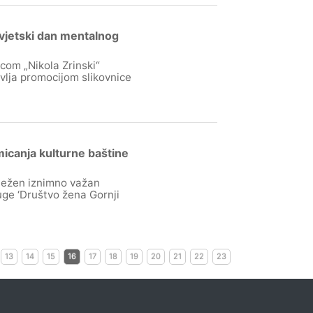
Svjetski dan mentalnog
com „Nikola Zrinski“
vlja promocijom slikovnice
micanja kulturne baštine
ježen iznimno važan
uge ‘Društvo žena Gornji
13
14
15
16
17
18
19
20
21
22
23