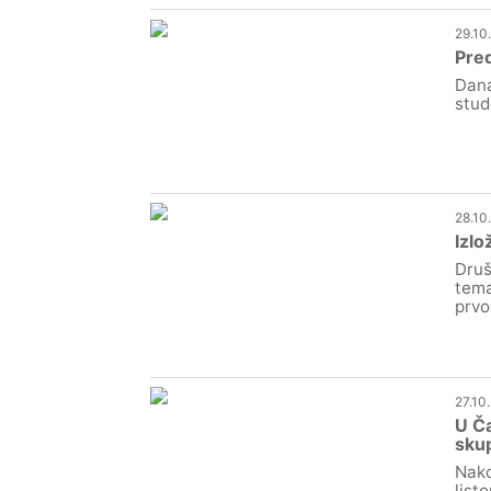
29.10
Pre
Dana
stud
28.10
Izlo
Druš
tema
prvo
27.10
U Ča
sku
Nako
list