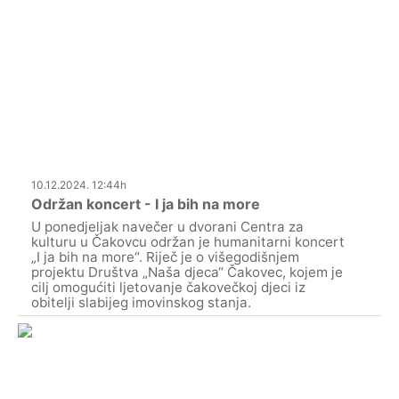
10.12.2024. 12:44h
Održan koncert - I ja bih na more
U ponedjeljak navečer u dvorani Centra za
kulturu u Čakovcu održan je humanitarni koncert
„I ja bih na more“. Riječ je o višegodišnjem
projektu Društva „Naša djeca“ Čakovec, kojem je
cilj omogućiti ljetovanje čakovečkoj djeci iz
obitelji slabijeg imovinskog stanja.