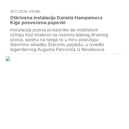
29.11.2024. 09:29h
Otkrivena instalacija Daniela Hampamera
Kige posvećena popevki
Instalacija poziva prolaznike da mobitelom
učitaju kod istaknut na naslonu bijelog drvenog
stolca, sjednu na njega te u miru poslušaju
Glavininu skladbu Staromu pajdašu, u izvedbi
legendarnog Augusta Petrovića iz Novakovca.