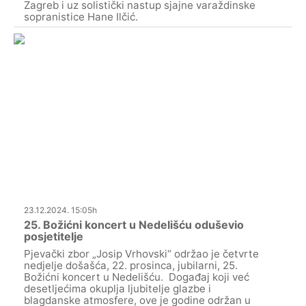
Zagreb i uz solistički nastup sjajne varaždinske
sopranistice Hane Ilčić.
23.12.2024. 15:05h
25. Božićni koncert u Nedelišću oduševio
posjetitelje
Pjevački zbor „Josip Vrhovski“ održao je četvrte
nedjelje došašća, 22. prosinca, jubilarni, 25.
Božićni koncert u Nedelišću. Događaj koji već
desetljećima okuplja ljubitelje glazbe i
blagdanske atmosfere, ove je godine održan u