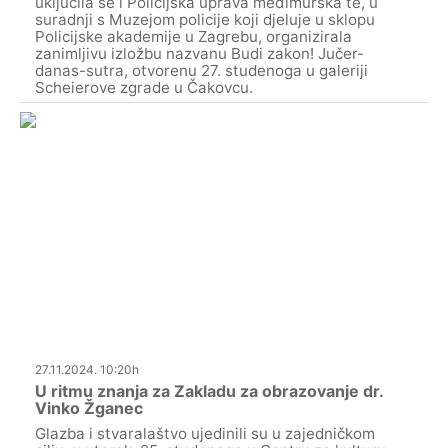
uključila se i Policijska uprava međimurska te, u
suradnji s Muzejom policije koji djeluje u sklopu
Policijske akademije u Zagrebu, organizirala
zanimljivu izložbu nazvanu Budi zakon! Jučer-
danas-sutra, otvorenu 27. studenoga u galeriji
Scheierove zgrade u Čakovcu.
27.11.2024. 10:20h
U ritmu znanja za Zakladu za obrazovanje dr.
Vinko Žganec
Glazba i stvaralaštvo ujedinili su u zajedničkom