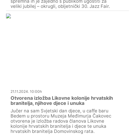
spremna ih je zajedno s publikom ugostiti za
veliki jubilej – okrugli, obljetnički 30. Jazz Fair.
21.11.2024. 10:00h
Otvorena izložba Likovne kolonije hrvatskih
branitelja, njihove djece i unuka
Jučer na sam Svjetski dan djece, u caffe baru
Bedem u prostoru Muzeja Međimurja Čakovec
otvorena je izložba radova članova Likovne
kolonije hrvatskih branitelja i djece te unuka
hrvatskih branitelja Domovinskog rata.