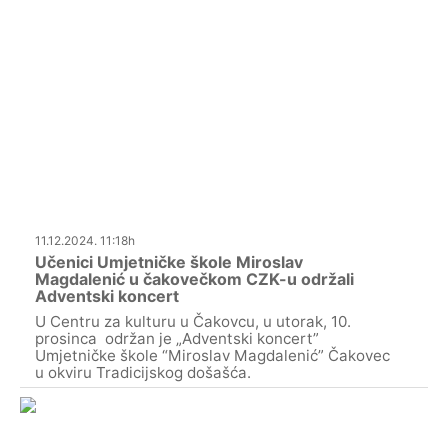
11.12.2024. 11:18h
Učenici Umjetničke škole Miroslav
Magdalenić u čakovečkom CZK-u održali
Adventski koncert
U Centru za kulturu u Čakovcu, u utorak, 10.
prosinca održan je „Adventski koncert”
Umjetničke škole “Miroslav Magdalenić” Čakovec
u okviru Tradicijskog došašća.