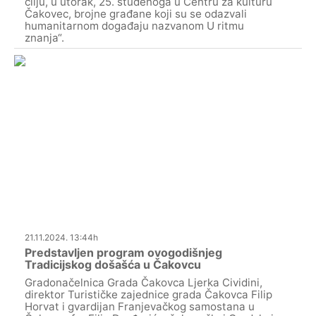
cilju, u utorak, 25. studenoga u Centru za kulturu
Čakovec, brojne građane koji su se odazvali
humanitarnom događaju nazvanom U ritmu
znanja“.
21.11.2024. 13:44h
Predstavljen program ovogodišnjeg
Tradicijskog došašća u Čakovcu
Gradonačelnica Grada Čakovca Ljerka Cividini,
direktor Turističke zajednice grada Čakovca Filip
Horvat i gvardijan Franjevačkog samostana u