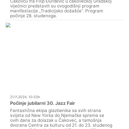
Čakovcu fra Filip Đurđević u čakovečkoj Gradskoj
vijećnici predstavili su ovogodišnji program
manifestacije „Tradicijsko došašće“. Program
počinje 28. studenoga.
21.11.2024. 10:33h
Počinje jubilarni 30. Jazz Fair
Fantastična ekipa glazbenika sa svih strana
svijeta od New Yorka do Njemačke sprema se
ovih dana za dolazak u Čakovec, a tamošnja
dvorana Centra za kulturu od 21. do 23. studenog