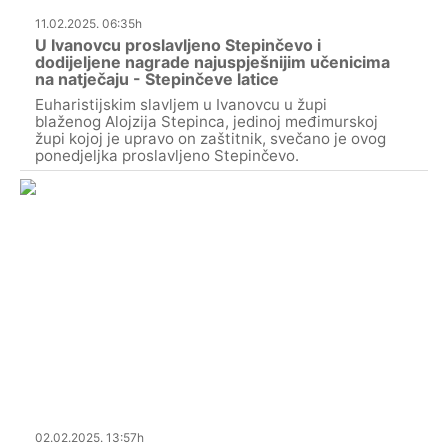
11.02.2025. 06:35h
U Ivanovcu proslavljeno Stepinčevo i
dodijeljene nagrade najuspješnijim učenicima
na natječaju - Stepinčeve latice
Euharistijskim slavljem u Ivanovcu u župi
blaženog Alojzija Stepinca, jedinoj međimurskoj
župi kojoj je upravo on zaštitnik, svečano je ovog
ponedjeljka proslavljeno Stepinčevo.
02.02.2025. 13:57h