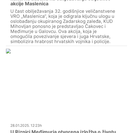
akcije Maslenica
U čast obilježavanja 32. godišnjice veličanstvene
VRO „Maslenica“, koja je odigrala ključnu ulogu u
oslobađanju okupiranog Zadarskog zaleđa, KUD
Mihovljan ponosno je predstavljao Čakovec i
Međimurje u Galovcu. Ova akcija, koja je
omogućila povezivanje sjevera i juga Hrvatske,
simbolizira hrabrost hrvatskih vojnika i policije.
28.01.2025. 12:23h
U Riznici Međimurja otvorena izložba o životu