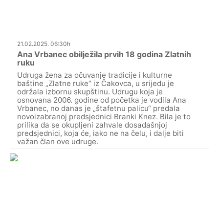
21.02.2025. 06:30h
Ana Vrbanec obilježila prvih 18 godina Zlatnih
ruku
Udruga žena za očuvanje tradicije i kulturne
baštine „Zlatne ruke“ iz Čakovca, u srijedu je
održala izbornu skupštinu. Udrugu koja je
osnovana 2006. godine od početka je vodila Ana
Vrbanec, no danas je „štafetnu palicu“ predala
novoizabranoj predsjednici Branki Knez. Bila je to
prilika da se okupljeni zahvale dosadašnjoj
predsjednici, koja će, iako ne na čelu, i dalje biti
važan član ove udruge.