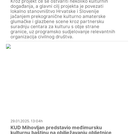
Kroz projekt će se ostvariti nekoliko kulturnih
događanja, a glavni cilj projekta je povezati
lokalno stanovništvo Hrvatske i Slovenije
jačanjem prekogranične kulturno amaterske
glumačke i glazbene scene kroz partnersku
suradnju centara za kulturu s obje strane
granice, uz programsko sudjelovanje relevantnih
organizacija civilnog društva.
29.01.2025. 13:04h
KUD Mihovljan predstavio međimursku
kulturnu baštinu na obilježavanju obljetnice