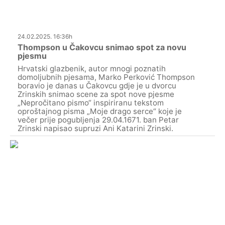
24.02.2025. 16:36h
Thompson u Čakovcu snimao spot za novu
pjesmu
Hrvatski glazbenik, autor mnogi poznatih
domoljubnih pjesama, Marko Perković Thompson
boravio je danas u Čakovcu gdje je u dvorcu
Zrinskih snimao scene za spot nove pjesme
„Nepročitano pismo“ inspiriranu tekstom
oproštajnog pisma „Moje drago serce“ koje je
večer prije pogubljenja 29.04.1671. ban Petar
Zrinski napisao supruzi Ani Katarini Zrinski.