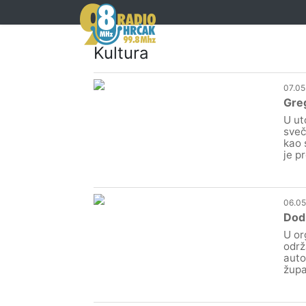
Kultura
07.05
Greg
U ut
sveč
kao 
je p
06.05
Dodi
U or
održ
auto
župa