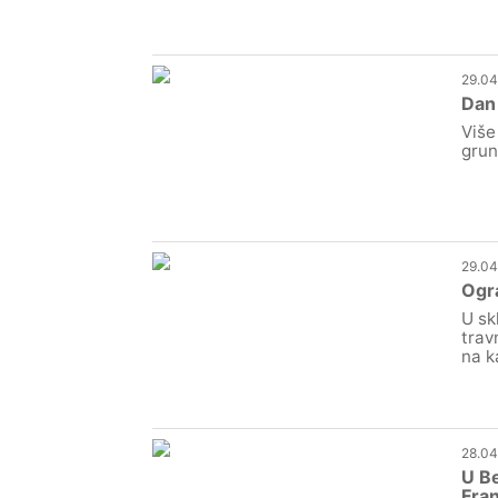
29.04
Dan
Više
grun
29.04
Ogra
U sk
trav
na k
28.04
U Be
Fra