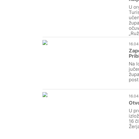
U or
Turi
učen
župa
očuv
„Ruž
16.04
Zap
Prib
Na l
juče
župa
post
16.04
Otvo
U pr
izlo
16 č
Žerj