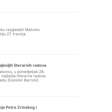
liku razgledati Matulov
ju 27. travnja.
oljih literarnih radova
kovcu, u ponedjeljak 28.
a najbolje literarne radove
adu Zvonimir Bartolić.
a Petra Zrinskog i