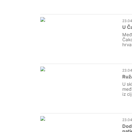
23.04
U Č
Među
Čako
hrva
23.04
Ruž
U sk
međi
iz c
23.04
Dodi
nat