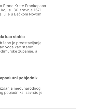
za Frana Krste Frankopana
koji su 30. travnja 1671.
jelju je u Bečkom Novom
da kao stablo
držano je predstavljanje
kao voda kao stablo.
eđimurske županije, a
apsolutni pobjednik
g izdanja međunarodnog
 pobjednika, završio je