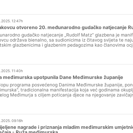
.2025. 12:47h
akovcu otvoreno 20. međunarodno gudačko natjecanje Ru
narodno gudačko natjecanje „Rudolf Matz“ glazbena je manife
vcu održava bienalno, sa sudionicima iz čitavog svijeta te naju
tskim glazbenicima i glazbenim pedagozima kao članovima ocj
.2025. 11:40h
a međimurska upotpunila Dane Međimurske županije
lopu programa posvećenog Danima Međimurske županije, pono
murska", tradicionalna manifestacija koja već godinama okupl
ijelog Međimurja s ciljem poticanja djece na njegovanje zavičajn
.2025. 09:16h
jeljene nagrade i priznanja mladim međimurskim umjetnic
ječaja - Ruža međimurska