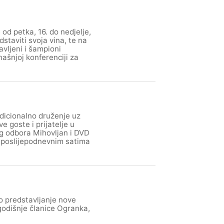
od petka, 16. do nedjelje,
staviti svoja vina, te na
avljeni i šampioni
ašnjoj konferenciji za
adicionalno druženje uz
 goste i prijatelje u
nog odbora Mihovljan i DVD
u poslijepodnevnim satima
o predstavljanje nove
godišnje članice Ogranka,