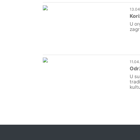
13.04
Kori
U or
zagr
11.04
Održ
U su
trad
kult