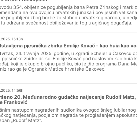
vodu 354. obljetnice pogubljenja bana Petra Zrinskog i marki
omendana na ovu dvojicu hrvatskih junaka i povijesnih velikana 
ne pogubljeni zbog borbe za slobodu hrvatskog naroda, u ned
tu održana svečanost obilježavanja tog tragičnog događaja.
.2025. 15:13h
stavljena pjesnička zbirka Emilije Kovač - kao huia kao vo
tvrtak, 24. travnja 2025. godine, u Zgradi Scheier u Čakovcu o
 pjesničke zbirke dr. sc. Emilije Kovač pod naslovom kao huia 
đaj, koji je okupio brojnu publiku, bio je dio programa Dana M
nizirao ga je Ogranak Matice hrvatske Čakovec.
.2025. 14:56h
šeno 20. Međunarodno gudačko natjecanje Rudolf Matz, 
e Franković
šnim nastupom nagrađenih sudionika ovogodišnjeg jubilarno
čkog natjecanja, podjelom nagrada te proglašenjem apsolutnog
jedan „Rudolf Matz“.