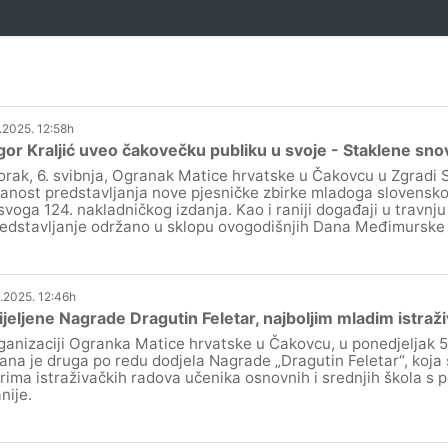
.2025. 12:58h
or Kraljić uveo čakovečku publiku u svoje - Staklene sno
orak, 6. svibnja, Ogranak Matice hrvatske u Čakovcu u Zgradi Sc
anost predstavljanja nove pjesničke zbirke mladoga slovensko
svoga 124. nakladničkog izdanja. Kao i raniji događaji u travnju
redstavljanje održano u sklopu ovogodišnjih Dana Međimurske 
.2025. 12:46h
jeljene Nagrade Dragutin Feletar, najboljim mladim istra
ganizaciji Ogranka Matice hrvatske u Čakovcu, u ponedjeljak 5.
ana je druga po redu dodjela Nagrade „Dragutin Feletar“, koja s
rima istraživačkih radova učenika osnovnih i srednjih škola s
nije.