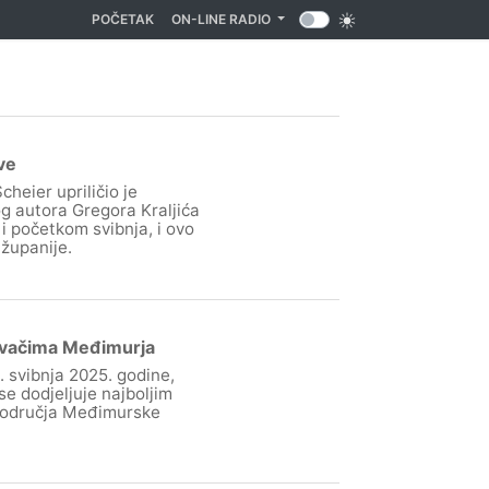
(CURRENT)
POČETAK
ON-LINE RADIO
ve
heier upriličio je
g autora Gregora Kraljića
 i početkom svibnja, i ovo
županije.
živačima Međimurja
 svibnja 2025. godine,
e dodjeljuje najboljim
 područja Međimurske