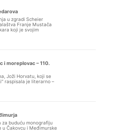
Medarova
ja u zgradi Scheier
alaštva Franje Mustača
ara koji je svojim
c i moreplovac – 110.
a, Joži Horvatu, koji se
“ raspisala je literarno –
eđimurja
ta za buduću monografiju
ke u Čakovcu i Međimurske