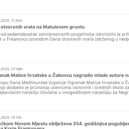
.2025. 11:30h
 otvorenih vrata na Matulovom gruntu
 od sedamdesetak zainteresiranih posjetitelja iskoristilo je pri
t u Frkanovcu povodom Dana otvorenih vrata održanog u nedjel
.2025. 07:48h
nak Matice hrvatske u Čakovcu nagradio mlade autore najb
lopu Dana Međimurske županije Ogranak Matice hrvatske u Ča
nja dodijelio je priznanja učenicima osnovnih i srednjih škola z
ajkavskom narječju izlučene u ovogodišnjem natječaju za Nagr
.2025. 15:10h
čkom Novom Mjestu obilježena 354. godišnjica pogubljenj
na Krste Frankopana