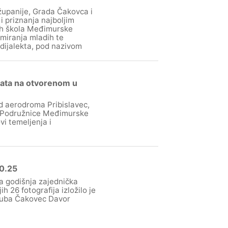
županije, Grada Čakovca i
i priznanja najboljim
ih škola Međimurske
rmiranja mladih te
 dijalekta, pod nazivom
ata na otvorenom u
d aerodroma Pribislavec,
a Podružnice Međimurske
i temeljenja i
20.25
a godišnja zajednička
 26 fotografija izložilo je
kluba Čakovec Davor