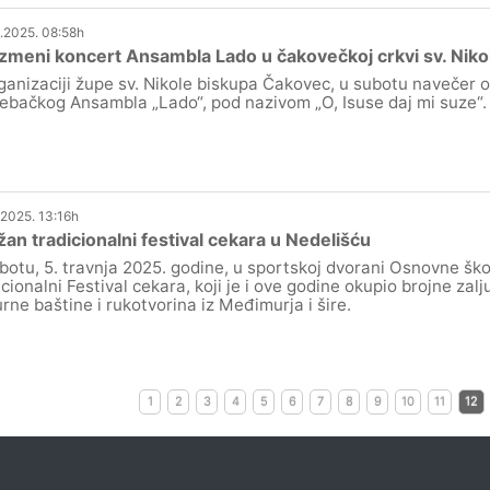
.2025. 08:58h
zmeni koncert Ansambla Lado u čakovečkoj crkvi sv. Niko
ganizaciji župe sv. Nikole biskupa Čakovec, u subotu navečer 
ebačkog Ansambla „Lado“, pod nazivom „O, Isuse daj mi suze“.
.2025. 13:16h
an tradicionalni festival cekara u Nedelišću
botu, 5. travnja 2025. godine, u sportskoj dvorani Osnovne ško
icionalni Festival cekara, koji je i ove godine okupio brojne zal
urne baštine i rukotvorina iz Međimurja i šire.
1
2
3
4
5
6
7
8
9
10
11
12