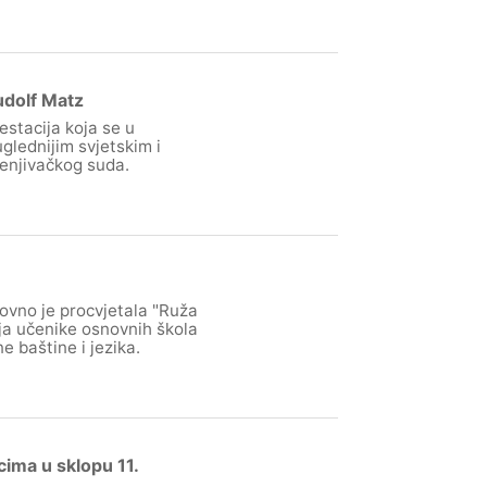
dolf Matz
stacija koja se u
glednijim svjetskim i
enjivačkog suda.
vno je procvjetala "Ruža
ja učenike osnovnih škola
e baštine i jezika.
ima u sklopu 11.