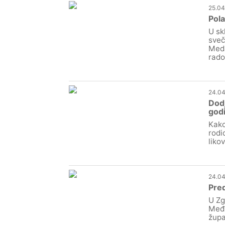
25.04
Pola
U sk
sveč
Meda
rado
24.04
Dodj
godi
Kako
rodi
liko
24.04
Pred
U Zg
Međi
župa