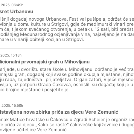
.2025. 06:49h
sret Urbanovu
išnji događaj novoga Urbanova, Festival pušipela, održat će se 
svibnja u domu kulture u Štrigovi, gdje će međimurski vinari pred
m će, tijekom svečanog otvorenja, u petak u 12 sati, biti predst
odišnjeg Međunarodnog ocjenjivanja vina, najavljeno je na dan
are u vinariji obitelji Kocijan u Štrigovi.
.2025. 15:18h
icionalni prvomajski grah u Mihovljanu
srijede, u dvorištu stare škole u Mihovljanu, održano je već tr
majski grah, događaj koji svake godine okuplja mještane, njihove
lju rada, zajedništva i prijateljstva. Organizatori, Vijeće mjes
vljan, uz potporu Grada Čakovca, osmislili su događaj koji je 
io brojne mještane i posjetitelje.
.2025. 15:58h
stavljena nova zbirka priča za djecu Vere Zemunić
nak Matice hrvatske u Čakovcu u Zgradi Scheier je organizira
ke priča za djecu „Kako se raste“ čakovečke književnice i dugo
ovljene učiteljice Vere Zemunić.