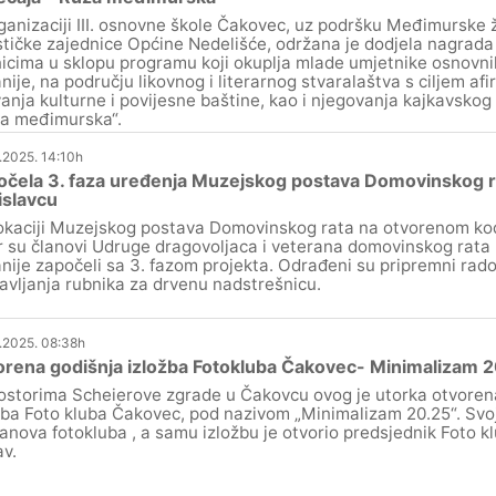
ganizaciji III. osnovne škole Čakovec, uz podršku Međimurske 
stičke zajednice Općine Nedelišće, održana je dodjela nagrada 
icima u sklopu programu koji okuplja mlade umjetnike osnovn
nije, na području likovnog i literarnog stvaralaštva s ciljem afi
anja kulturne i povijesne baštine, kao i njegovanja kajkavskog
a međimurska“.
.2025. 14:10h
očela 3. faza uređenja Muzejskog postava Domovinskog r
islavcu
okaciji Muzejskog postava Domovinskog rata na otvorenom ko
r su članovi Udruge dragovoljaca i veterana domovinskog rat
nije započeli sa 3. fazom projekta. Odrađeni su pripremni radov
avljanja rubnika za drvenu nadstrešnicu.
.2025. 08:38h
rena godišnja izložba Fotokluba Čakovec- Minimalizam 
ostorima Scheierove zgrade u Čakovcu ovog je utorka otvoren
žba Foto kluba Čakovec, pod nazivom „Minimalizam 20.25“. Svojih
lanova fotokluba , a samu izložbu je otvorio predsjednik Foto 
av.