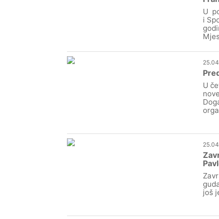
U po
i Sp
godi
Mjes
25.04
Pred
U če
nove
Doga
orga
25.04
Zavr
Pavl
Zavr
guda
još 