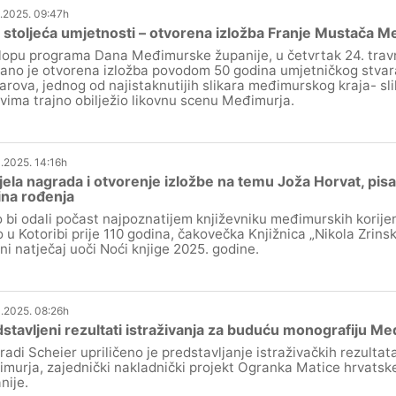
.2025. 09:47h
 stoljeća umjetnosti – otvorena izložba Franje Mustača 
lopu programa Dana Međimurske županije, u četvrtak 24. travn
ano je otvorena izložba povodom 50 godina umjetničkog stvar
rova, jednog od najistaknutijih slikara međimurskog kraja- slik
vima trajno obilježio likovnu scenu Međimurja.
.2025. 14:16h
ela nagrada i otvorenje izložbe na temu Joža Horvat, pisa
na rođenja
 bi odali počast najpoznatijem književniku međimurskih korijen
o u Kotoribi prije 110 godina, čakovečka Knjižnica „Nikola Zrinski
vni natječaj uoči Noći knjige 2025. godine.
.2025. 08:26h
stavljeni rezultati istraživanja za buduću monografiju M
radi Scheier upriličeno je predstavljanje istraživačkih rezulta
murja, zajednički nakladnički projekt Ogranka Matice hrvats
nije.