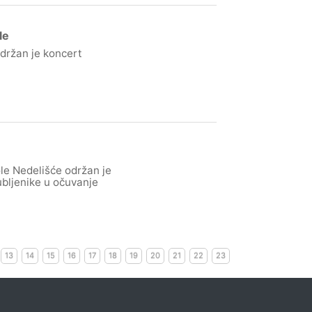
le
održan je koncert
le Nedelišće održan je
jubljenike u očuvanje
13
14
15
16
17
18
19
20
21
22
23