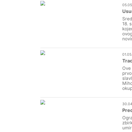
05.05
Usu
Sred
18. 
koje
ovog
novin
01.05
Trad
Ove 
prvo
slav
Miho
okup
30.04
Pred
Ogra
zbir
umir