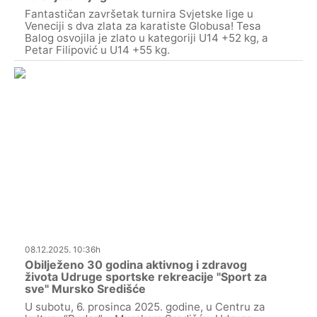
Fantastičan završetak turnira Svjetske lige u
Veneciji s dva zlata za karatiste Globusa! Tesa
Balog osvojila je zlato u kategoriji U14 +52 kg, a
Petar Filipović u U14 +55 kg.
08.12.2025. 10:36h
Obilježeno 30 godina aktivnog i zdravog
života Udruge sportske rekreacije "Sport za
sve" Mursko Središće
U subotu, 6. prosinca 2025. godine, u Centru za