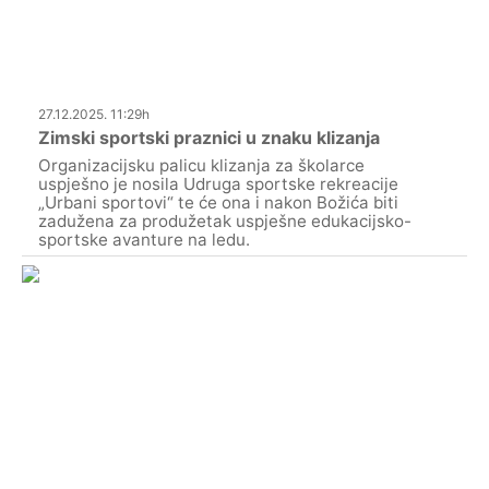
27.12.2025. 11:29h
Zimski sportski praznici u znaku klizanja
Organizacijsku palicu klizanja za školarce
uspješno je nosila Udruga sportske rekreacije
„Urbani sportovi“ te će ona i nakon Božića biti
zadužena za produžetak uspješne edukacijsko-
sportske avanture na ledu.