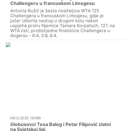
Challengeru u francuskom Limogesu
Antonia Ružić je šesta nositeljica WTA 125
Challengera u francuskom Limogesu, gdje je
jučer izborila nastup u drugom kolu nakon
uspjeha protiv Njemice Tamare Korpatsch, 127. na
WTA listi, prošlotjedne finalistice Challengera u
Angersu - 6:4, 3:6, 6:4.
08.12.2025. 16:56h
Globusovci Tesa Balog i Petar Filipović zlatni
na Svjetskoj ligi