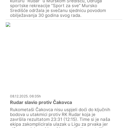
kulturu “Rudar” u Murskom Središću, Udruga
sportske rekreacije “Sport za sve” Mursko
Središće održala je svečanu sjednicu povodom
obilježavanja 30 godina svog rada.
08.12.2025. 06:35h
Rudar slavio protiv Čakovca
Rukometaši Čakovca nisu uspjeli doći do ključnih
bodova u utakmici protiv RK Rudar koja je
završila rezultatom 23:31 (12:15). Time si je naša
ekipa zakomplicirala ulazak u Ligu za prvaka jer