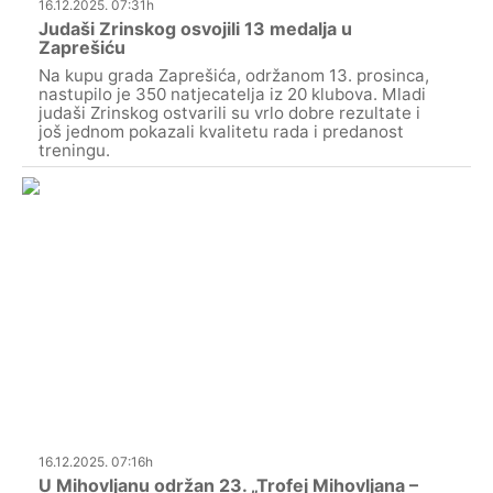
16.12.2025. 07:31h
Judaši Zrinskog osvojili 13 medalja u
Zaprešiću
Na kupu grada Zaprešića, održanom 13. prosinca,
nastupilo je 350 natjecatelja iz 20 klubova. Mladi
judaši Zrinskog ostvarili su vrlo dobre rezultate i
još jednom pokazali kvalitetu rada i predanost
treningu.
16.12.2025. 07:16h
U Mihovljanu održan 23. „Trofej Mihovljana –