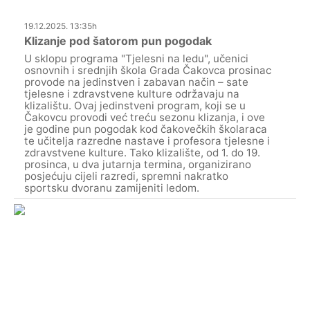
19.12.2025. 13:35h
Klizanje pod šatorom pun pogodak
U sklopu programa "Tjelesni na ledu", učenici
osnovnih i srednjih škola Grada Čakovca prosinac
provode na jedinstven i zabavan način – sate
tjelesne i zdravstvene kulture održavaju na
klizalištu. Ovaj jedinstveni program, koji se u
Čakovcu provodi već treću sezonu klizanja, i ove
je godine pun pogodak kod čakovečkih školaraca
te učitelja razredne nastave i profesora tjelesne i
zdravstvene kulture. Tako klizalište, od 1. do 19.
prosinca, u dva jutarnja termina, organizirano
posjećuju cijeli razredi, spremni nakratko
sportsku dvoranu zamijeniti ledom.