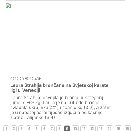
07.12.2025. 17:40h
Laura Strahija brončana na Svjetskoj karate
ligi u Veneciji
Laura Strahija, osvojila je broncu u kategoriji
juniorki -66 kg! Laura je na putu do bronce
svladala ukrajinku (2:1) i španjolku (3:2), a zatim
je u napetoj borbi tijesno izgubila od kasnije
zlatne Talijanke (3:4).
1
2
3
4
5
6
7
8
9
10
11
12
13
14
15
16