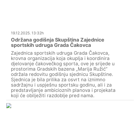
19.12.2025. 13:32h
Održana godišnja Skupština Zajednice
sportskih udruga Grada Čakovca
Zajednica sportskih udruga Grada Čakovca,
krovna organizacija koja okuplja i koordinira
djelovanje čakovečkog sporta, ove je srijede u
prostorima Gradskih bazena „Marija Ružić“
održala redovitu godišnju sjednicu Skupštine.
Sjednica je bila prilika za osvrt na iznimno
sadržajnu i uspješnu sportsku godinu, ali i za
predstavljanje ambicioznih planova i projekata
koji će obilježiti razdoblje pred nama.