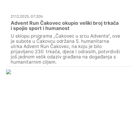
21.12.2025. 07:20h
Advent Run Čakovec okupio veliki broj trkača
i spojio sport i humanost
U sklopu programa „Čakovec u srcu Adventa“, ove
je subote u Čakovcu održana 5. humanitarna
utrka Advent Run Čakovec, na koju je bilo
prijavljeno 230 trkača, djece i odraslih, potvrdivši
još jednom velik odaziv građana na događanja s
humanitarnim ciljem.