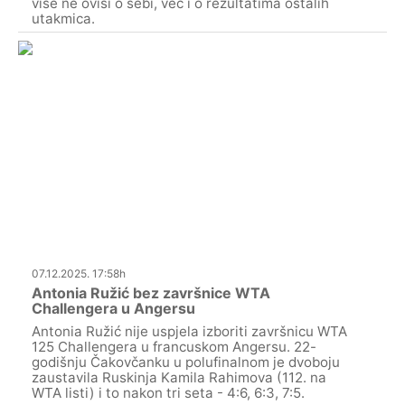
više ne ovisi o sebi, već i o rezultatima ostalih
utakmica.
07.12.2025. 17:58h
Antonia Ružić bez završnice WTA
Challengera u Angersu
Antonia Ružić nije uspjela izboriti završnicu WTA
125 Challengera u francuskom Angersu. 22-
godišnju Čakovčanku u polufinalnom je dvoboju
zaustavila Ruskinja Kamila Rahimova (112. na
WTA listi) i to nakon tri seta - 4:6, 6:3, 7:5.