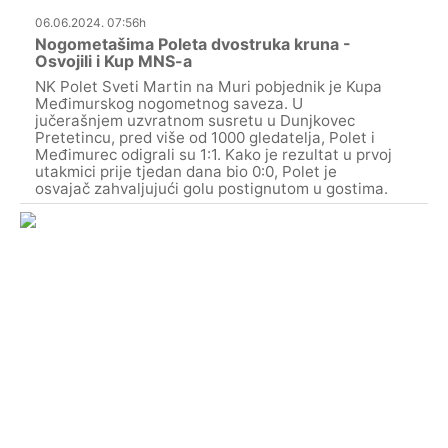
06.06.2024. 07:56h
Nogometašima Poleta dvostruka kruna -
Osvojili i Kup MNS-a
NK Polet Sveti Martin na Muri pobjednik je Kupa
Međimurskog nogometnog saveza. U
jučerašnjem uzvratnom susretu u Dunjkovec
Pretetincu, pred više od 1000 gledatelja, Polet i
Međimurec odigrali su 1:1. Kako je rezultat u prvoj
utakmici prije tjedan dana bio 0:0, Polet je
osvajač zahvaljujući golu postignutom u gostima.