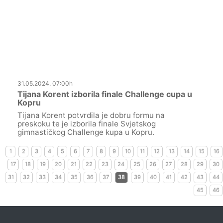
31.05.2024. 07:00h
Tijana Korent izborila finale Challenge cupa u
Kopru
Tijana Korent potvrdila je dobru formu na
preskoku te je izborila finale Svjetskog
gimnastičkog Challenge kupa u Kopru.
1
2
3
4
5
6
7
8
9
10
11
12
13
14
15
16
17
18
19
20
21
22
23
24
25
26
27
28
29
30
31
32
33
34
35
36
37
38
39
40
41
42
43
44
45
46