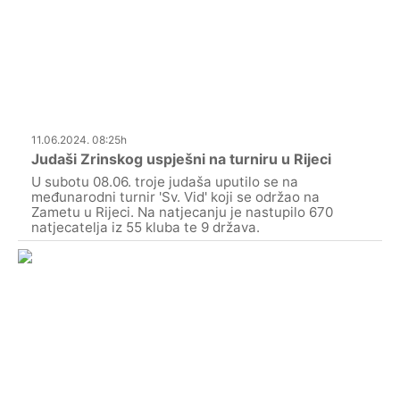
11.06.2024. 08:25h
Judaši Zrinskog uspješni na turniru u Rijeci
U subotu 08.06. troje judaša uputilo se na
međunarodni turnir 'Sv. Vid' koji se održao na
Zametu u Rijeci. Na natjecanju je nastupilo 670
natjecatelja iz 55 kluba te 9 država.