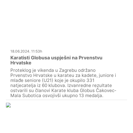
18.06.2024. 11:53h
Karatisti Globusa uspješni na Prvenstvu
Hrvatske
Proteklog je vikenda u Zagrebu održano
Prvenstvo Hrvatske u karateu za kadete, juniore i
mlađe seniore (U21) koje je okupilo 331
natjecatelja iz 60 klubova. Izvanredne rezultate
ostvarili su članovi Karate kluba Globus Čakovec-
Mala Subotica osvojivši ukupno 13 medalja.