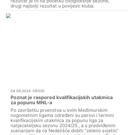
rezultat je to na početku ovogodišnje sezone,
drugi najbolji rezultat u povijesti kluba.
04.06.2024. 08:02h
Poznat je raspored kvalifikacijskih utakmica
za popunu MNL-a
Po završetku prvenstva u svim Međimurskim
nogometnim ligama određeni su parovi i termini
kvalifikacijskim utakmica za popunu liga za
natjecateljsku sezonu 2024/25., a s predviđenim
scenarijem da će Nedelišće dobiti “zeleno svjetlo”