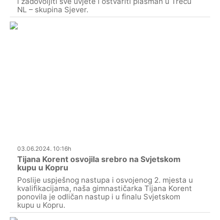
i zadovoljiti sve uvjete i ostvariti plasman u Treću
NL – skupina Sjever.
03.06.2024. 10:16h
Tijana Korent osvojila srebro na Svjetskom
kupu u Kopru
Poslije uspješnog nastupa i osvojenog 2. mjesta u
kvalifikacijama, naša gimnastičarka Tijana Korent
ponovila je odličan nastup i u finalu Svjetskom
kupu u Kopru.