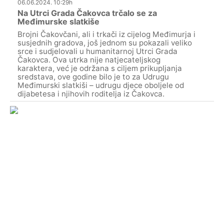
06.06.2024. 10:29h
Na Utrci Grada Čakovca trčalo se za
Međimurske slatkiše
Brojni Čakovčani, ali i trkači iz cijelog Međimurja i
susjednih gradova, još jednom su pokazali veliko
srce i sudjelovali u humanitarnoj Utrci Grada
Čakovca. Ova utrka nije natjecateljskog
karaktera, već je održana s ciljem prikupljanja
sredstava, ove godine bilo je to za Udrugu
Međimurski slatkiši – udrugu djece oboljele od
dijabetesa i njihovih roditelja iz Čakovca.