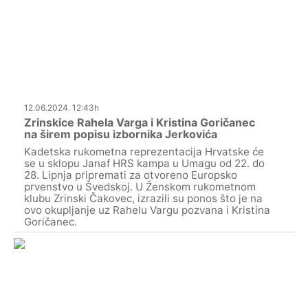
12.06.2024. 12:43h
Zrinskice Rahela Varga i Kristina Goričanec
na širem popisu izbornika Jerkovića
Kadetska rukometna reprezentacija Hrvatske će
se u sklopu Janaf HRS kampa u Umagu od 22. do
28. Lipnja pripremati za otvoreno Europsko
prvenstvo u Švedskoj. U Ženskom rukometnom
klubu Zrinski Čakovec, izrazili su ponos što je na
ovo okupljanje uz Rahelu Vargu pozvana i Kristina
Goričanec.