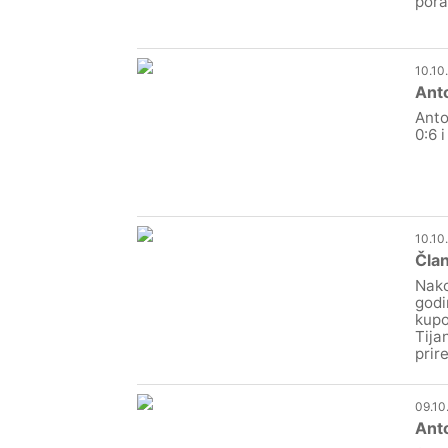
pora
10.10
Anto
Anto
0:6 i
10.10
Član
Nako
godi
kupo
Tija
prir
09.10
Anto