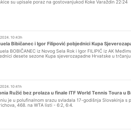
skice su upisale poraz na gostovanjukod Koke Varaždin 22:24
.2024. 10:43h
ela Bibičanec i Igor Filipović pobjednici Kupa Sjeveroza
ela BOBIČANEC iz Novog Sela Rok i Igor FILIPIĆ iz AK Međimu
ednici desete sezone Kupa sjeverozapadne Hrvatske u trčanju
.2024. 10:41h
nia Ružić bez prolaza u finale ITF World Tennis Toura u Br
niu je u polufinalnom srazu svladala 17-godišnja Slovakinja s
ichova, 468. na WTA listi - 6:2, 6:4.