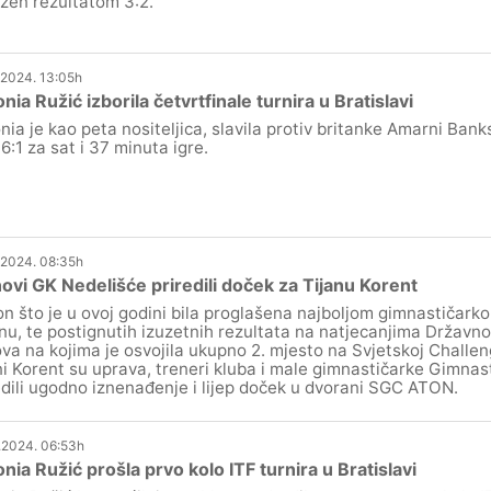
žen rezultatom 3:2.
.2024. 13:05h
nia Ružić izborila četvrtfinale turnira u Bratislavi
nia je kao peta nositeljica, slavila protiv britanke Amarni Banks
 6:1 za sat i 37 minuta igre.
.2024. 08:35h
ovi GK Nedelišće priredili doček za Tijanu Korent
n što je u ovoj godini bila proglašena najboljom gimnastičark
nu, te postignutih izuzetnih rezultata na natjecanjima Državno
va na kojima je osvojila ukupno 2. mjesto na Svjetskoj Challeng
ni Korent su uprava, treneri kluba i male gimnastičarke Gimnas
edili ugodno iznenađenje i lijep doček u dvorani SGC ATON.
.2024. 06:53h
nia Ružić prošla prvo kolo ITF turnira u Bratislavi