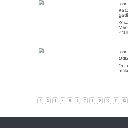
06.10
Koša
god
Koša
Međi
Kral
06.10
Odbo
Odbo
maks
1
2
3
4
5
6
7
8
9
10
11
12