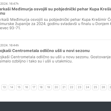
.2024. 16:47h
rkaši Međimurja osvojili su pobjednički pehar Kupa Kreši
inu
rkaši Međimurja osvojili su pobjednički pehar Kupa Krešimir 
murske županije za 2024. godinu svladavši u finalu u Donjem 
jevec 93-71.
.2024. 16:44h
jkaši Centrometala odlično ušli u novi sezonu
jkaši Centrometala odlično su ušli u novu sezonu. Gostovanje u
imalo ozbiljno i tako su i ušli u utakmicu.
13
14
15
16
17
18
19
20
21
22
23
24
25
26