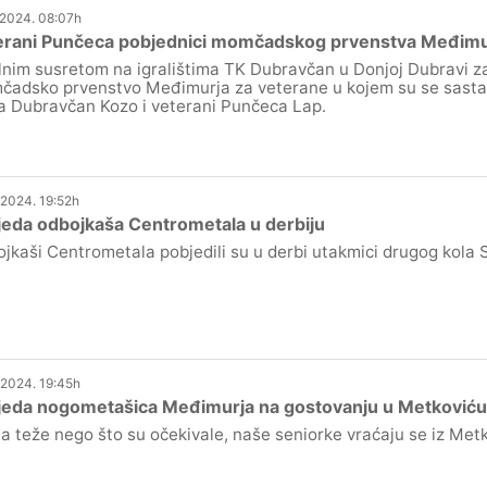
.2024. 08:07h
erani Punčeca pobjednici momčadskog prvenstva Međimu
lnim susretom na igralištima TK Dubravčan u Donjoj Dubravi z
adsko prvenstvo Međimurja za veterane u kojem su se sast
a Dubravčan Kozo i veterani Punčeca Lap.
.2024. 19:52h
eda odbojkaša Centrometala u derbiju
jkaši Centrometala pobjedili su u derbi utakmici drugog kola 
.2024. 19:45h
jeda nogometašica Međimurja na gostovanju u Metkoviću
a teže nego što su očekivale, naše seniorke vraćaju se iz Met