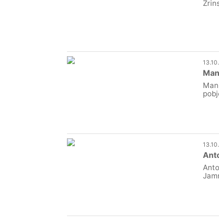
Zrin
13.10
Manu
Manu
pobj
13.10
Anto
Anto
Jamr