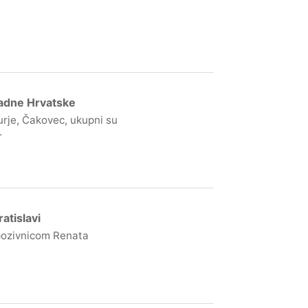
padne Hrvatske
rje, Čakovec, ukupni su
.
atislavi
 pozivnicom Renata