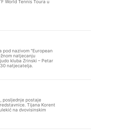
TF World Tennis Toura u
ina pod nazivom "European
tižnom natjecanju
 judo kluba Zrinski – Petar
 30 natjecatelja.
 posljednje postaje
redstavnice. Tijana Korent
ulekić na dvovisinskim