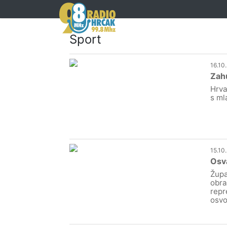
Sport
16.10
Zah
Hrva
s ml
15.10
Osva
Župa
obra
repr
osvo