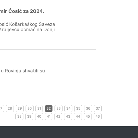
mir Ćosić za 2024.
Ćosić Košarkaškog Saveza
Kraljevcu domaćina Donji
 Rovinju shvatili su
27
28
29
30
31
32
33
34
35
36
37
38
39
40
41
42
43
44
45
46