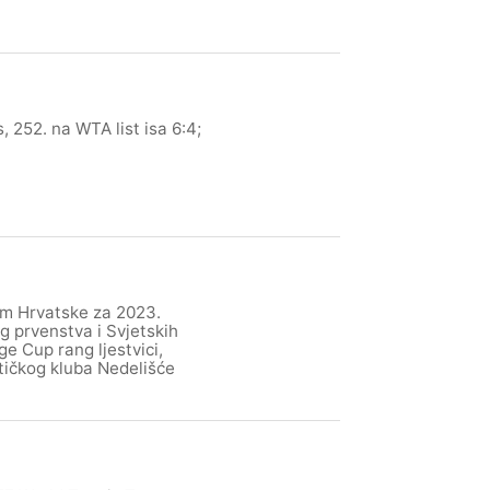
, 252. na WTA list isa 6:4;
om Hrvatske za 2023.
g prvenstva i Svjetskih
e Cup rang ljestvici,
tičkog kluba Nedelišće