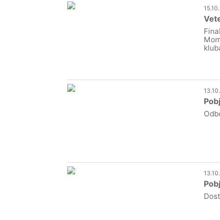
15.10
Vet
Fina
Momč
klub
13.10
Pobj
Odbo
13.10
Pob
Dost