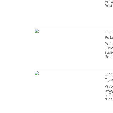
Anto
Brat
09.10
Peta
Poče
Judo
sudj
Balu
06.10
Tija
Prvo
ovog
iz G
ruč