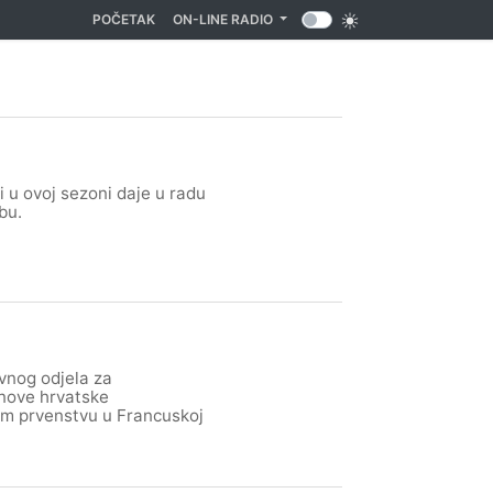
(CURRENT)
POČETAK
ON-LINE RADIO
 u ovoj sezoni daje u radu
bu.
vnog odjela za
anove hrvatske
kom prvenstvu u Francuskoj