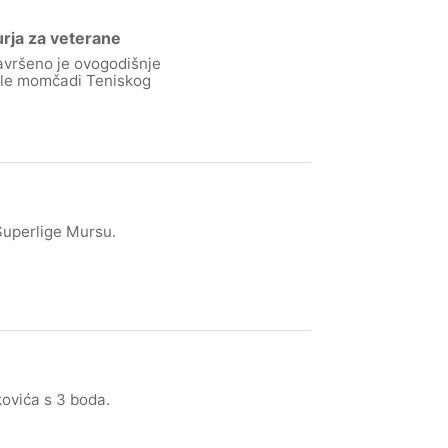
rja za veterane
avršeno je ovogodišnje
ale momčadi Teniskog
Superlige Mursu.
kovića s 3 boda.