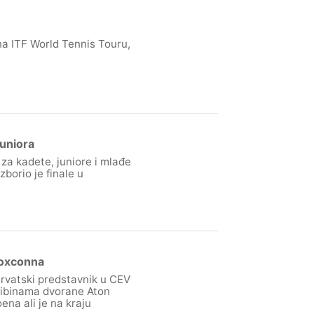
na ITF World Tennis Touru,
juniora
o za kadete, juniore i mlađe
borio je finale u
Foxconna
rvatski predstavnik u CEV
ribinama dvorane Aton
ena ali je na kraju