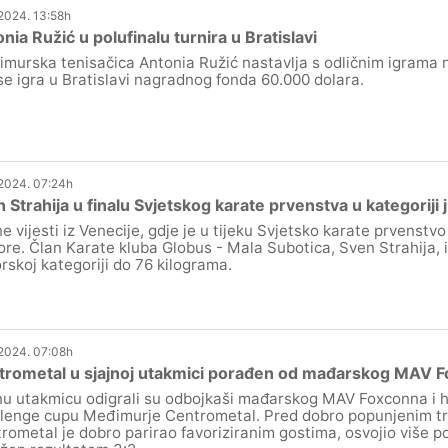
.2024. 13:58h
nia Ružić u polufinalu turnira u Bratislavi
murska tenisačica Antonia Ružić nastavlja s odličnim igrama 
 se igra u Bratislavi nagradnog fonda 60.000 dolara.
.2024. 07:24h
 Strahija u finalu Svjetskog karate prvenstva u kategoriji 
ne vijesti iz Venecije, gdje je u tijeku Svjetsko karate prvenstv
ore. Član Karate kluba Globus - Mala Subotica, Sven Strahija, iz
orskoj kategoriji do 76 kilograma.
.2024. 07:08h
trometal u sjajnoj utakmici porađen od mađarskog MAV 
nu utakmicu odigrali su odbojkaši mađarskog MAV Foxconna i h
lenge cupu Međimurje Centrometal. Pred dobro popunjenim t
rometal je dobro parirao favoriziranim gostima, osvojio više po