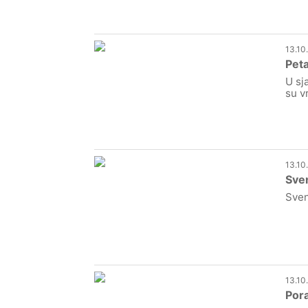
13.10
Peta
U sj
su vr
13.10
Sven
Sven
13.10
Pora