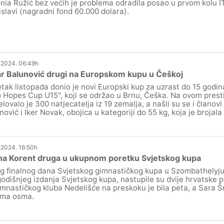
nia Ružić bez većih je problema odradila posao u prvom kolu I
islavi (nagradni fond 60.000 dolara).
.2024. 06:49h
r Balunović drugi na Europskom kupu u Češkoj
tak listopada donio je novi Europski kup za uzrast do 15 god
 Hopes Cup U15", koji se održao u Brnu, Češka. Na ovom pres
elovalo je 300 natjecatelja iz 19 zemalja, a našli su se i članovi
nović i Iker Novak, obojica u kategoriji do 55 kg, koja je brojala
.2024. 16:50h
na Korent druga u ukupnom poretku Svjetskog kupa
g finalnog dana Svjetskog gimnastičkog kupa u Szombathelyju,
odišnjeg izdanja Svjetskog kupa, nastupile su dvije hrvatske p
imnastičkog kluba Nedelišće na preskoku je bila peta, a Sara Š
ama osma.