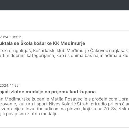
.2024. 10:35h
uktala se Škola košarke KK Međimurje
tski drugoligaš, Košarkaški klub Međimurje Čakovec naglasak i
ađim dobnim kategorijama, kao i s onima baš najmlađima u klu
.2024. 11:25h
jači zlatne medalje na prijemu kod župana
n Međimurske županije Matija Posavec je s pročelnicom Upra
zovanje, kulturu i sport Nives Kolarić Strah priredio prijem čl
ezentacije u lovu ribe udicom na plovak, koji su na 70. Svjets
jili povijesnu zlatnu medalju.