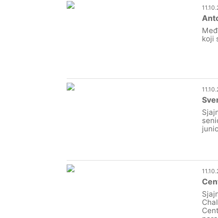
11.10
Anto
Međi
koji
11.10
Sven
Sjaj
seni
juni
11.10
Cen
Sjaj
Chal
Cent