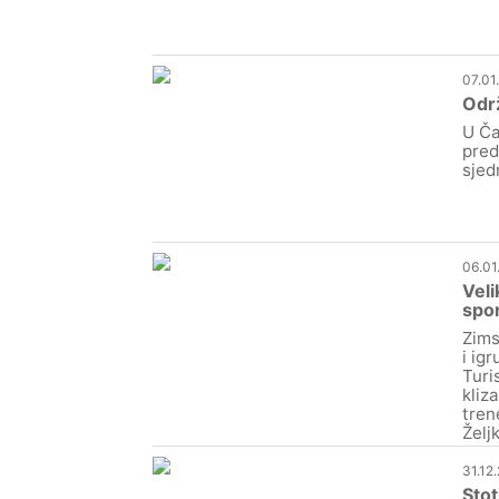
07.01
Odr
U Ča
pred
sjed
06.01
Veli
spor
Zims
i ig
Turi
kliz
tren
Želj
31.12
Stot