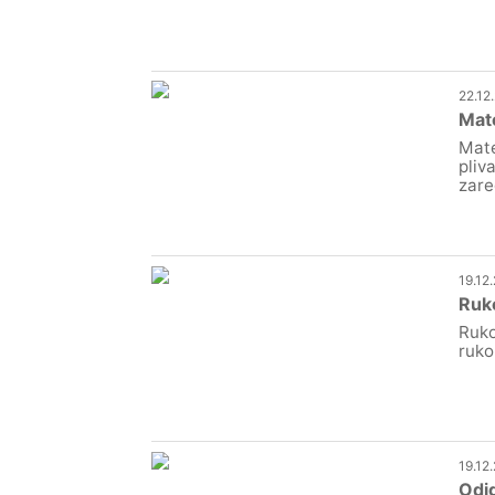
22.12
Mate
Mate
pliv
zare
19.12
Ruko
Ruko
ruko
19.12
Odig