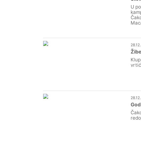
U po
kamp
Čako
Mac
28.12
Žibe
Klup
vrti
28.12
Godi
Čako
redo