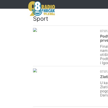
Sport
07.01
Podt
prv
Fina
nam 
otiš
Podt
i Ig
07.01
Zlat
U ka
Zlat
pogo
Dari