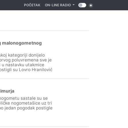
(CURRENT)
POČETAK
ON-LINE RADIO
kog malonogometnog
j kategoriji donijelo
 prvog poluvremena sve je
bi u nastavku utakmice
ostigli su Lovro Hranilović
đimurja
 nogometu sastale su se
beličke nogometašice uz tri
po jedan pogodak postigle