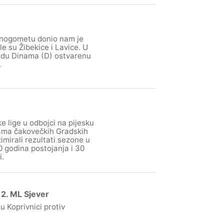
 nogometu donio nam je
le su Žibekice i Lavice. U
jedu Dinama (D) ostvarenu
.
e lige u odbojci na pijesku
ijama čakovečkih Gradskih
mirali rezultati sezone u
20 godina postojanja i 30
i.
 2. ML Sjever
u Koprivnici protiv