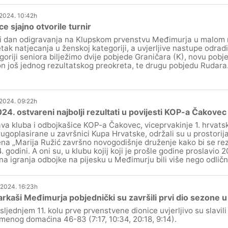
.2024. 10:42h
ce sjajno otvorile turnir
i dan odigravanja na Klupskom prvenstvu Međimurja u malom
tak natjecanja u ženskoj kategoriji, a uvjerljive nastupe odradi
goriji seniora bilježimo dvije pobjede Graničara (K), novu pob
n još jednog rezultatskog preokreta, te drugu pobjedu Rudara
.2024. 09:22h
24. ostvareni najbolji rezultati u povijesti KOP-a Čakovec
va kluba i odbojkašice KOP-a Čakovec, viceprvakinje 1. hrvatsk
rugoplasirane u završnici Kupa Hrvatske, održali su u prostor
na „Marija Ružić završno novogodišnje druženje kako bi se rezi
. godini. A oni su, u klubu kojij koji je prošle godine proslavio 
na igranja odbojke na pijesku u Međimurju bili više nego odličn
.2024. 16:23h
rkaši Međimurja pobjednički su završili prvi dio sezone u
sljednjem 11. kolu prve prvenstvene dionice uvjerljivo su slavili 
imenog domaćina 46-83 (7:17, 10:34, 20:18, 9:14).