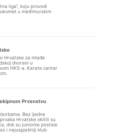
na liga“, koju provodi
rukomet u međimurskim
tske
vo Hrvatske za mlađe
dskoj dvorani u
tvom HKS-a. Karate centar
pom.
na ekipnom Prvenstvu
 borbama. Bez ijedne
rvaka Hrvatske okitili su
a, dok su juniorke postale
o i najuspješniji klub