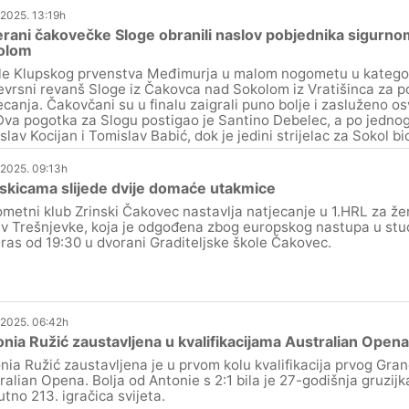
.2025. 13:19h
rani čakovečke Sloge obranili naslov pobjednika sigurn
olom
le Klupskog prvenstva Međimurja u malom nogometu u kategori
evrsni revanš Sloge iz Čakovca nad Sokolom iz Vratišinca za po
ecanja. Čakovčani su u finalu zaigrali puno bolje i zasluženo os
 Dva pogotka za Slogu postigao je Santino Debelec, a po jednog
slav Kocijan i Tomislav Babić, dok je jedini strijelac za Sokol b
.2025. 09:13h
skicama slijede dvije domaće utakmice
metni klub Zrinski Čakovec nastavlja natjecanje u 1.HRL za 
iv Trešnjevke, koja je odgođena zbog europskog nastupa u st
ras od 19:30 u dvorani Graditeljske škole Čakovec.
.2025. 06:42h
nia Ružić zaustavljena u kvalifikacijama Australian Opena
nia Ružić zaustavljena je u prvom kolu kvalifikacija prvog Gra
ralian Opena. Bolja od Antonie s 2:1 bila je 27-godišnja gruzi
utno 213. igračica svijeta.