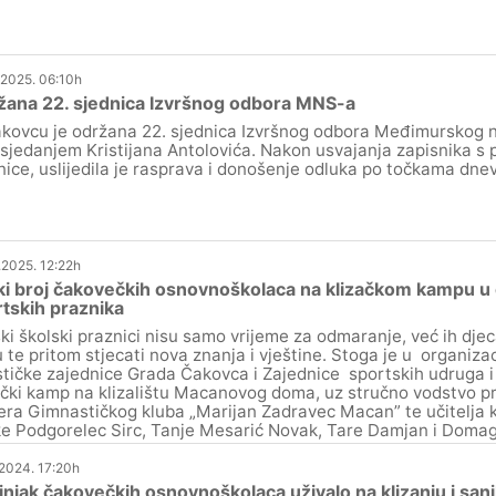
.2025. 06:10h
žana 22. sjednica Izvršnog odbora MNS-a
kovcu je održana 22. sjednica Izvršnog odbora Međimurskog
sjedanjem Kristijana Antolovića. Nakon usvajanja zapisnika s 
nice, uslijedila je rasprava i donošenje odluka po točkama dne
.2025. 12:22h
ki broj čakovečkih osnovnoškolaca na klizačkom kampu u 
tskih praznika
ki školski praznici nisu samo vrijeme za odmaranje, već ih dje
ru te pritom stjecati nova znanja i vještine. Stoga je u organiza
stičke zajednice Grada Čakovca i Zajednice sportskih udruga 
ački kamp na klizalištu Macanovog doma, uz stručno vodstvo pr
era Gimnastičkog kluba „Marijan Zadravec Macan” te učitelja k
ke Podgorelec Sirc, Tanje Mesarić Novak, Tare Damjan i Doma
.2024. 17:20h
injak čakovečkih osnovnoškolaca uživalo na klizanju i san