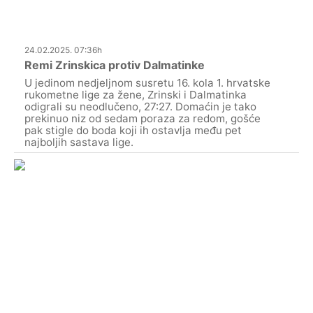
24.02.2025. 07:36h
Remi Zrinskica protiv Dalmatinke
U jedinom nedjeljnom susretu 16. kola 1. hrvatske
rukometne lige za žene, Zrinski i Dalmatinka
odigrali su neodlučeno, 27:27. Domaćin je tako
prekinuo niz od sedam poraza za redom, gošće
pak stigle do boda koji ih ostavlja među pet
najboljih sastava lige.