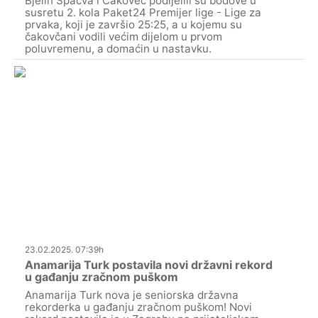
Bjelin Spačva i Čakovec podijelili su bodove u
susretu 2. kola Paket24 Premijer lige - Lige za
prvaka, koji je završio 25:25, a u kojemu su
čakovčani vodili većim dijelom u prvom
poluvremenu, a domaćin u nastavku.
23.02.2025. 07:39h
Anamarija Turk postavila novi državni rekord
u gađanju zračnom puškom
Anamarija Turk nova je seniorska državna
rekorderka u gađanju zračnom puškom! Novi