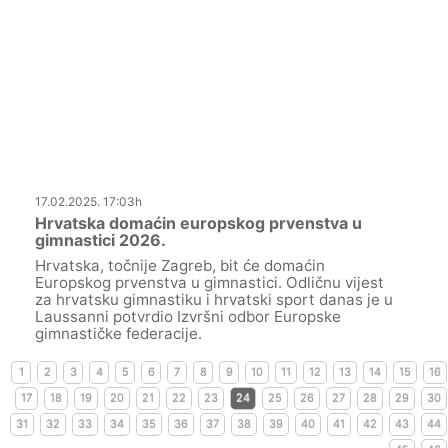
17.02.2025. 17:03h
Hrvatska domaćin europskog prvenstva u
gimnastici 2026.
Hrvatska, točnije Zagreb, bit će domaćin
Europskog prvenstva u gimnastici. Odličnu vijest
za hrvatsku gimnastiku i hrvatski sport danas je u
Laussanni potvrdio Izvršni odbor Europske
gimnastičke federacije.
1
2
3
4
5
6
7
8
9
10
11
12
13
14
15
16
17
18
19
20
21
22
23
24
25
26
27
28
29
30
31
32
33
34
35
36
37
38
39
40
41
42
43
44