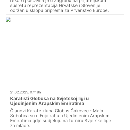
rekord postavila je u Zagrebu na prijateljskom
susretu reprezentacija Hrvatske i Slovenije,
održan u sklopu priprema za Prvenstvo Europe.
21.02.2025. 07:18h
Karatisti Globusa na Svjetskoj ligi u
Ujedinjenim Arapskim Emiratima
Članovi Karate kluba Globus Čakovec - Mala
Subotica su u Fujairahu u Ujedinjenim Arapskim
Emiratima gdje sudjeluju na turniru Svjetske lige
za mlade.