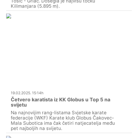
Tošić - Grlač. Dosegla je najvišu točku
Kilimanjara (5.895 m).
19.02.2025. 15:14h
Četvero karatista iz KK Globus u Top 5 na
svijetu
Na najnovijim rang-listama Svjetske karate
federacije (WKF) Karate klub Globus Čakovec-
Mala Subotica ima čak četiri natjecatelja među
pet najboljih na svijetu.