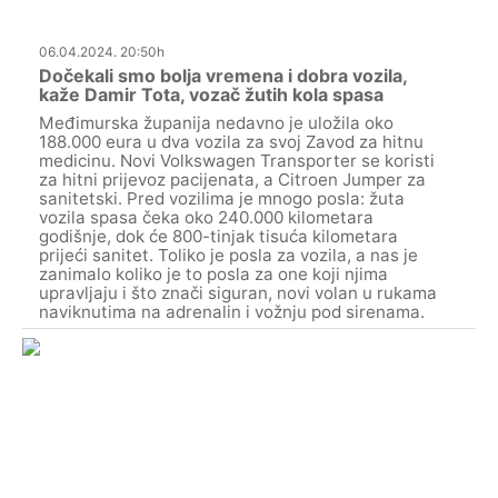
06.04.2024. 20:50h
Dočekali smo bolja vremena i dobra vozila,
kaže Damir Tota, vozač žutih kola spasa
Međimurska županija nedavno je uložila oko
188.000 eura u dva vozila za svoj Zavod za hitnu
medicinu. Novi Volkswagen Transporter se koristi
za hitni prijevoz pacijenata, a Citroen Jumper za
sanitetski. Pred vozilima je mnogo posla: žuta
vozila spasa čeka oko 240.000 kilometara
godišnje, dok će 800-tinjak tisuća kilometara
prijeći sanitet. Toliko je posla za vozila, a nas je
zanimalo koliko je to posla za one koji njima
upravljaju i što znači siguran, novi volan u rukama
naviknutima na adrenalin i vožnju pod sirenama.