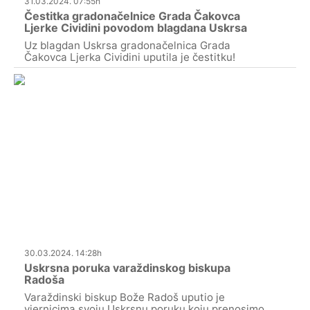
31.03.2024. 07:55h
Čestitka gradonačelnice Grada Čakovca
Ljerke Cividini povodom blagdana Uskrsa
Uz blagdan Uskrsa gradonačelnica Grada
Čakovca Ljerka Cividini uputila je čestitku!
30.03.2024. 14:28h
Uskrsna poruka varaždinskog biskupa
Radoša
Varaždinski biskup Bože Radoš uputio je
vjernicima svoju Uskrsnu poruku koju prenosimo