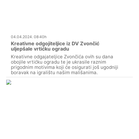
04.04.2024. 08:40h
Kreativne odgojiteljice iz DV Zvončić
uljepšale vrtićku ogradu
Kreativne odgajateljice Zvončića ovih su dana
obojile vrtićku ogradu te je ukrasile raznim
prigodnim motivima koji će osigurati još ugodniji
boravak na igralištu našim mališanima.