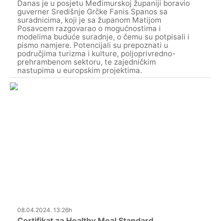
Danas je u posjetu Međimurskoj županiji boravio
guverner Središnje Grčke Fanis Spanos sa
suradnicima, koji je sa županom Matijom
Posavcem razgovarao o mogućnostima i
modelima buduće suradnje, o čemu su potpisali i
pismo namjere. Potencijali su prepoznati u
područjima turizma i kulture, poljoprivredno-
prehrambenom sektoru, te zajedničkim
nastupima u europskim projektima.
08.04.2024. 13:26h
Certifikat za Healthy Meal Standard