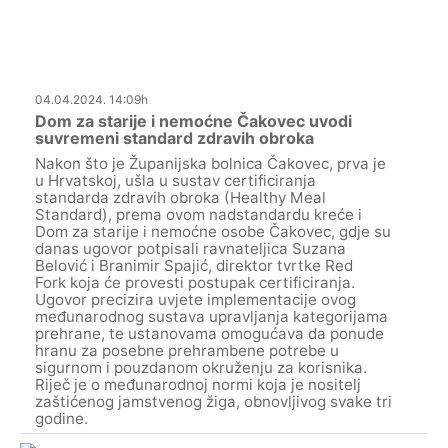
04.04.2024. 14:09h
Dom za starije i nemoćne Čakovec uvodi
suvremeni standard zdravih obroka
Nakon što je Županijska bolnica Čakovec, prva je
u Hrvatskoj, ušla u sustav certificiranja
standarda zdravih obroka (Healthy Meal
Standard), prema ovom nadstandardu kreće i
Dom za starije i nemoćne osobe Čakovec, gdje su
danas ugovor potpisali ravnateljica Suzana
Belović i Branimir Spajić, direktor tvrtke Red
Fork koja će provesti postupak certificiranja.
Ugovor precizira uvjete implementacije ovog
međunarodnog sustava upravljanja kategorijama
prehrane, te ustanovama omogućava da ponude
hranu za posebne prehrambene potrebe u
sigurnom i pouzdanom okruženju za korisnika.
Riječ je o međunarodnoj normi koja je nositelj
zaštićenog jamstvenog žiga, obnovljivog svake tri
godine.