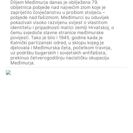
Diljem Međimurja danas je obilježena 79.
obljetnica pobjede nad najvećim zlom koje je
zaprijetilo čovječanstvu u prošlom stoljeću –
pobjede nad fašizmom. Međimurci su oduvijek
pokazivali visoko razvijenu svijest o vlastitom
identitetu i pripadnosti matici zemlji Hrvatskoj, o
čemu svjedoče slavne stranice međimurske
povijesti. Tako je bilo i 1945. godine kada je
Kalnički partizanski odred, u sklopu kojeg je
djelovala i Međimurska četa, početkom travnja,
uz podršku bugarskih i sovjetskih antifašista,
prekinuo četverogodišnju nacističku okupaciju
Međimurja.