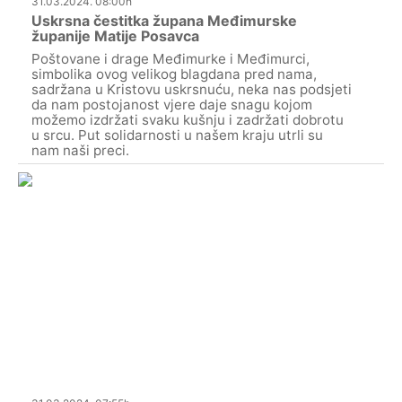
31.03.2024. 08:00h
Uskrsna čestitka župana Međimurske
županije Matije Posavca
Poštovane i drage Međimurke i Međimurci,
simbolika ovog velikog blagdana pred nama,
sadržana u Kristovu uskrsnuću, neka nas podsjeti
da nam postojanost vjere daje snagu kojom
možemo izdržati svaku kušnju i zadržati dobrotu
u srcu. Put solidarnosti u našem kraju utrli su
nam naši preci.