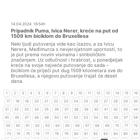
14.04.2024. 16:54h
Pripadnik Puma, Ivica Nerer, kreće na put od
1509 km biciklom do Bruxellesa
Neki ljudi putovanja vide kao izazov, a za Ivicu
Nerera, Međimurca s nevjerojatnom upornosti, to
je put prema novim visinama i simboličkim
značenjem. Uz odlučnost i hrabrost, u ponedjeljak
kreće na svoje najveće putovanje do sada –
biciklom će prijeći put dug 1509 kilometara sve do
Bruxellesa, a njegovo putovanje trajat će deset
dana.
1
2
3
4
5
6
7
8
9
10
11
12
13
14
15
16
17
18
19
20
21
22
23
24
25
26
27
28
29
30
31
32
33
34
35
36
37
38
39
40
41
42
43
44
45
46
47
48
49
50
51
52
53
54
55
56
57
58
59
60
61
62
63
64
65
66
67
68
69
70
71
72
73
74
75
76
77
78
79
80
81
82
83
84
85
86