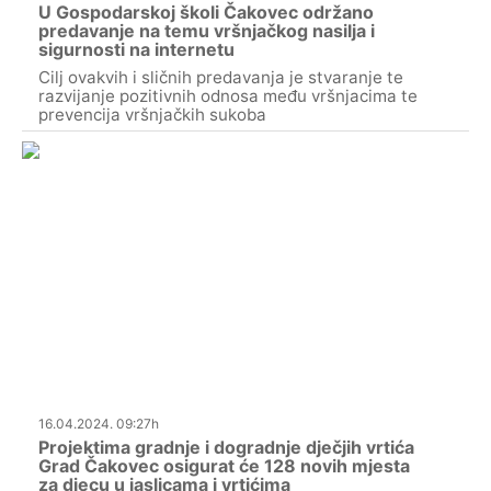
U Gospodarskoj školi Čakovec održano
predavanje na temu vršnjačkog nasilja i
sigurnosti na internetu
Cilj ovakvih i sličnih predavanja je stvaranje te
razvijanje pozitivnih odnosa među vršnjacima te
prevencija vršnjačkih sukoba
16.04.2024. 09:27h
Projektima gradnje i dogradnje dječjih vrtića
Grad Čakovec osigurat će 128 novih mjesta
za djecu u jaslicama i vrtićima