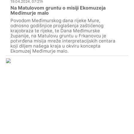
19.04.2024. 07:21h
Na Matulovom gruntu o misiji Ekomuzeja
Međimurje malo
Povodom Međimurskog dana rijeke Mure,
odnosno godišnjice proglašenja zaštićenog
krajobraza te rijeke, te Dana Međimurske
županije, na Matulovu gruntu u Frkanovcu je
potvrđena misija mreže interpretacijskih centara
koji diljem našega kraja u okviru koncepta
Ekomuzej Međimurje malo.