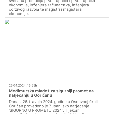
svečanu promociju prvostupnica i prvostupnika
ekonomije, inženjera računarstva, inženjera
održivog razvoja te magistri i magistara
ekonomije.
26.04.2024. 13:55h
Međimurska mladež za sigurniji promet na
natjecanju u Goričanu
Danas, 26. travnja 2024. godine u Osnovnoj školi
Goričan provedeno je Županijsko natjecanje
'SIGURNO U PROMETU 2024.'. Tijekom