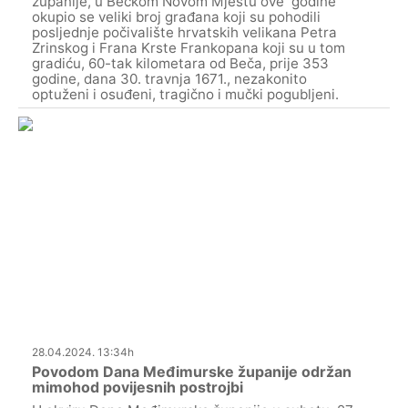
županije, u Bečkom Novom Mjestu ove godine
okupio se veliki broj građana koji su pohodili
posljednje počivalište hrvatskih velikana Petra
Zrinskog i Frana Krste Frankopana koji su u tom
gradiću, 60-tak kilometara od Beča, prije 353
godine, dana 30. travnja 1671., nezakonito
optuženi i osuđeni, tragično i mučki pogubljeni.
28.04.2024. 13:34h
Povodom Dana Međimurske županije održan
mimohod povijesnih postrojbi