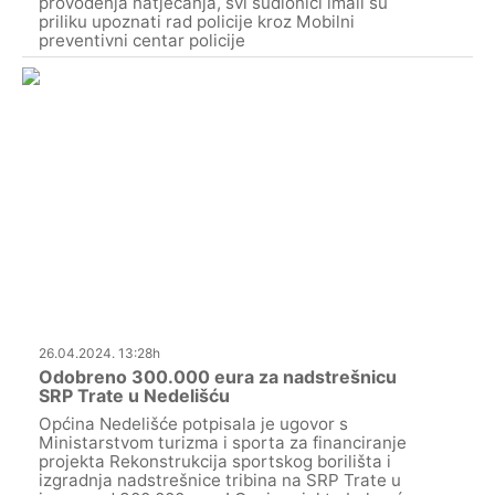
provođenja natjecanja, svi sudionici imali su
priliku upoznati rad policije kroz Mobilni
preventivni centar policije
26.04.2024. 13:28h
Odobreno 300.000 eura za nadstrešnicu
SRP Trate u Nedelišću
Općina Nedelišće potpisala je ugovor s
Ministarstvom turizma i sporta za financiranje
projekta Rekonstrukcija sportskog borilišta i
izgradnja nadstrešnice tribina na SRP Trate u