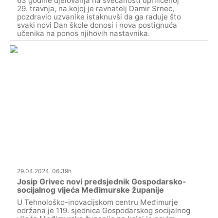
63 godine djelovanja na svečanosti upriličenoj
29. travnja, na kojoj je ravnatelj Damir Srnec,
pozdravio uzvanike istaknuvši da ga raduje što
svaki novi Dan škole donosi i nova postignuća
učenika na ponos njihovih nastavnika.
29.04.2024. 06:39h
Josip Grivec novi predsjednik Gospodarsko-
socijalnog vijeća Međimurske županije
U Tehnološko-inovacijskom centru Međimurje
održana je 119. sjednica Gospodarskog socijalnog