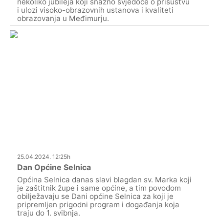
nekoliko jubileja koji snažno svjedoče o prisustvu
i ulozi visoko-obrazovnih ustanova i kvaliteti
obrazovanja u Međimurju.
25.04.2024. 12:25h
Dan Općine Selnica
Općina Selnica danas slavi blagdan sv. Marka koji
je zaštitnik župe i same općine, a tim povodom
obilježavaju se Dani općine Selnica za koji je
pripremljen prigodni program i događanja koja
traju do 1. svibnja.