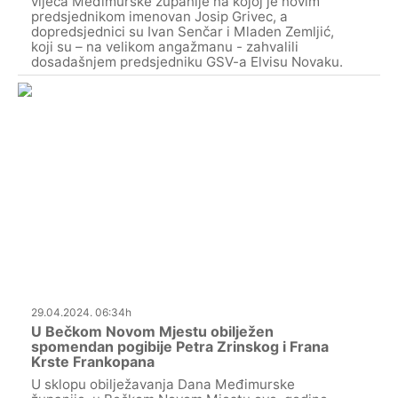
vijeća Međimurske županije na kojoj je novim
predsjednikom imenovan Josip Grivec, a
dopredsjednici su Ivan Senčar i Mladen Zemljić,
koji su – na velikom angažmanu - zahvalili
dosadašnjem predsjedniku GSV-a Elvisu Novaku.
29.04.2024. 06:34h
U Bečkom Novom Mjestu obilježen
spomendan pogibije Petra Zrinskog i Frana
Krste Frankopana
U sklopu obilježavanja Dana Međimurske