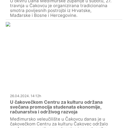
U okviru Dana Međimurske županije u subotu, 27.
travnja u Čakovcu je organizirana tradicionalna
smotra povijesnih postrojbi iz Hrvatske,
Mađarske i Bosne i Hercegovine.
26.04.2024. 14:12h
U čakovečkom Centru za kulturu održana
svečana promocija studenata ekonomije,
računarstva i održivog razvoja
Međimursko veleučilište u Čakovcu danas je u
čakovečkom Centru za kulturu Čakovec održalo