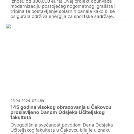
iznosu od 300.000 eura! Ovaj projekt obuhvaća
modernizaciju postojećeg nogometnog igrališta i
tribina te postavljanje solarnih panela kako bi se
osigurala održiva energija za sportske sadržaje.
26.04.2024. 07:48h
145 godina visokog obrazovanja u Čakovcu
proslavljeno Danom Odsjeka Učiteljskog
fakulteta
Ovogodišnja svečanost povodom Dana Odsjeka
Učiteljskog fakulteta u Čakovcu bila je u znaku