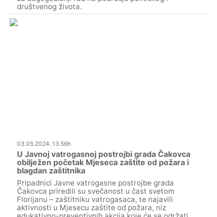
društvenog života.
03.05.2024. 13:56h
U Javnoj vatrogasnoj postrojbi grada Čakovca
obilježen početak Mjeseca zaštite od požara i
blagdan zaštitnika
Pripadnici Javne vatrogasne postrojbe grada
Čakovca priredili su svečanost u čast svetom
Florijanu – zaštitniku vatrogasaca, te najavili
aktivnosti u Mjesecu zaštite od požara, niz
edukativno-preventivnih akcija koje će se održati