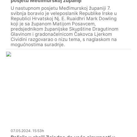
posjetu Međimurskoj županiji
U nastupnom posjetu Međimurskoj županiji 7.
svibnja boravio je veleposlanik Republike Irske u
Republici Hrvatskoj Nj. E. Ruaidhri Mark Dowling
koji je sa županom Matijom Posavcem,
predsjednikom županijske Skupštine Dragutinom
Glavinom i gradonačelnicom Čakovca Ljerkom
Cividini razgovarao o nizu tema, s naglaskom na
mogućnostima suradnje.
07.05.2024. 15:53h