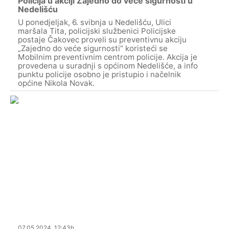
Policija u akciji Zajedno do veće sigurnosti u
Nedelišću
U ponedjeljak, 6. svibnja u Nedelišću, Ulici
maršala Tita, policijski službenici Policijske
postaje Čakovec proveli su preventivnu akciju
„Zajedno do veće sigurnosti“ koristeći se
Mobilnim preventivnim centrom policije. Akcija je
provedena u suradnji s općinom Nedelišće, a info
punktu policije osobno je pristupio i načelnik
općine Nikola Novak.
07.05.2024. 12:43h