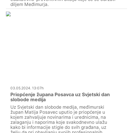
diljem Međimurja.
03.05.2024. 13:07h
Priopćenje župana Posavca uz Svjetski dan
slobode medija
Uz Svjetski dan slobode medija, međimurski
župan Matija Posavec uputio je priopćenje u
kojem zahvaljuje novinarima i urednicima, na
zalaganju i naporima koje svakodnevno ulažu
kako bi informacije stigle do svih građana, uz
želju da pri obavljanju svojih profesionalnih