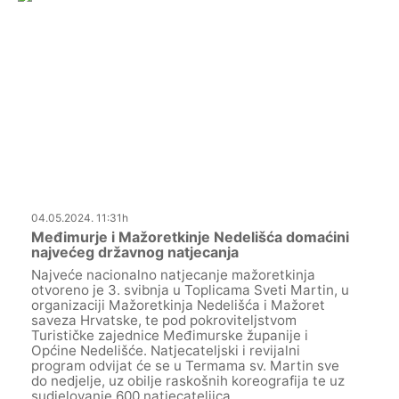
04.05.2024. 11:31h
Međimurje i Mažoretkinje Nedelišća domaćini
najvećeg državnog natjecanja
Najveće nacionalno natjecanje mažoretkinja
otvoreno je 3. svibnja u Toplicama Sveti Martin, u
organizaciji Mažoretkinja Nedelišća i Mažoret
saveza Hrvatske, te pod pokroviteljstvom
Turističke zajednice Međimurske županije i
Općine Nedelišće. Natjecateljski i revijalni
program odvijat će se u Termama sv. Martin sve
do nedjelje, uz obilje raskošnih koreografija te uz
sudjelovanje 600 natjecateljica.