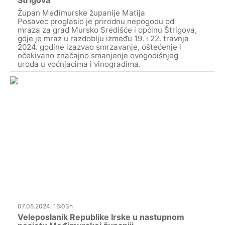
Štrigova
Župan Međimurske županije Matija
Posavec proglasio je prirodnu nepogodu od
mraza za grad Mursko Središće i općinu Štrigova,
gdje je mraz u razdoblju između 19. i 22. travnja
2024. godine izazvao smrzavanje, oštećenje i
očekivano značajno smanjenje ovogodišnjeg
uroda u voćnjacima i vinogradima.
07.05.2024. 16:03h
Veleposlanik Republike Irske u nastupnom