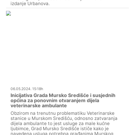
izdanje Urbanova.
06.05.2024. 15:18h
Inicijativa Grada Mursko Središće i susjednih
općina za ponovnim otvaranjem dijela
veterinarske ambulante
Obzirom na trenutnu problematiku Veterinarske
stanice u Murskom Središću, odnosno zatvaranja
dijela ambulante to jest usluge za male kućne
ljubimce, Grad Mursko Središće ističe kako je
navedena usluga potrebna građanima Murskog