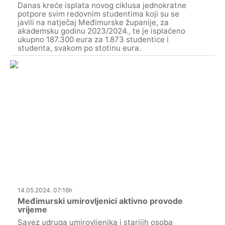
Danas kreće isplata novog ciklusa jednokratne
potpore svim redovnim studentima koji su se
javili na natječaj Međimurske županije, za
akademsku godinu 2023/2024., te je isplaćeno
ukupno 187.300 eura za 1.873 studentice i
studenta, svakom po stotinu eura.
14.05.2024. 07:16h
Međimurski umirovljenici aktivno provode
vrijeme
Savez udruga umirovljenika i starijih osoba