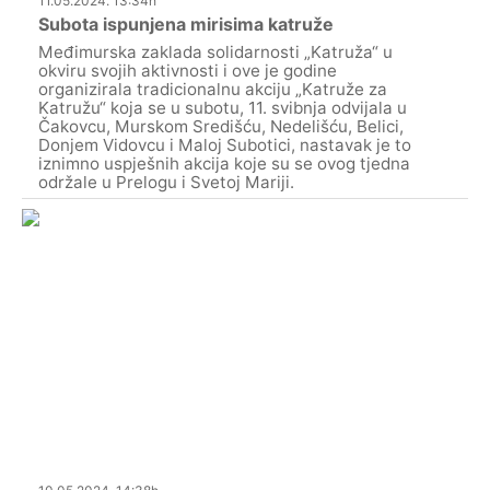
11.05.2024. 13:34h
Subota ispunjena mirisima katruže
Međimurska zaklada solidarnosti „Katruža“ u
okviru svojih aktivnosti i ove je godine
organizirala tradicionalnu akciju „Katruže za
Katružu“ koja se u subotu, 11. svibnja odvijala u
Čakovcu, Murskom Središću, Nedelišću, Belici,
Donjem Vidovcu i Maloj Subotici, nastavak je to
iznimno uspješnih akcija koje su se ovog tjedna
održale u Prelogu i Svetoj Mariji.