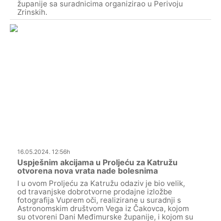
županije sa suradnicima organizirao u Perivoju
Zrinskih.
16.05.2024. 12:56h
Uspješnim akcijama u Proljeću za Katružu
otvorena nova vrata nade bolesnima
I u ovom Proljeću za Katružu odaziv je bio velik,
od travanjske dobrotvorne prodajne izložbe
fotografija Vuprem oči, realizirane u suradnji s
Astronomskim društvom Vega iz Čakovca, kojom
su otvoreni Dani Međimurske županije, i kojom su