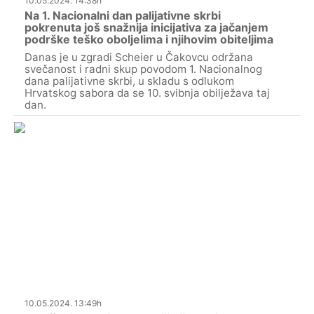
10.05.2024. 14:38h
Na 1. Nacionalni dan palijativne skrbi
pokrenuta još snažnija inicijativa za jačanjem
podrške teško oboljelima i njihovim obiteljima
Danas je u zgradi Scheier u Čakovcu održana
svečanost i radni skup povodom 1. Nacionalnog
dana palijativne skrbi, u skladu s odlukom
Hrvatskog sabora da se 10. svibnja obilježava taj
dan.
10.05.2024. 13:49h