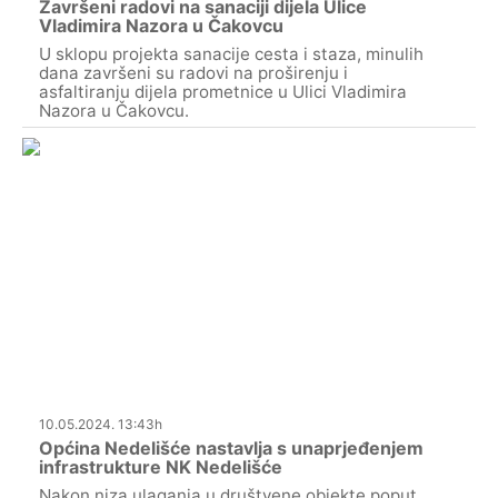
Završeni radovi na sanaciji dijela Ulice
Vladimira Nazora u Čakovcu
U sklopu projekta sanacije cesta i staza, minulih
dana završeni su radovi na proširenju i
asfaltiranju dijela prometnice u Ulici Vladimira
Nazora u Čakovcu.
10.05.2024. 13:43h
Općina Nedelišće nastavlja s unaprjeđenjem
infrastrukture NK Nedelišće
Nakon niza ulaganja u društvene objekte poput