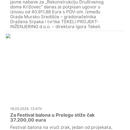
javne nabave za „Rekonstrukciju Društvenog
doma Križovec“ danas je potpisan ugovor u
iznosu od 40.911,88 Eura s PDV-om. između
Grada Mursko Središće – gradonačelnika
Dražena Srpaka i tvrtke TEKELI PROJEKT-
INŽENJERING d.o.o. – direktora Igora Tekeli.
16.05.2024. 13:47h
Za Festival balona u Prelogu stiže čak
37.200,00 eura
Festival balona na vrući zrak, jedan od projekata,