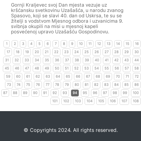
Gornji Kraljevec svoj Dan mjesta vezuje uz
kršćansku svetkovinu Uzašašća, u narodu zvanog
Spasovo, koji se slavi 40. dan od Uskrsa, te su se
žitelji s vodstvom Mjesnog odbora i uzvanicima 9.
svibnja okupili na misi u mjesnoj kapeli
posvećenoj upravo Uzašašću Gospodinovu.
1
2
3
4
5
6
7
8
9
10
11
12
13
14
15
16
17
18
19
20
21
22
23
24
25
26
27
28
29
30
31
32
33
34
35
36
37
38
39
40
41
42
43
44
45
46
47
48
49
50
51
52
53
54
55
56
57
58
59
60
61
62
63
64
65
66
67
68
69
70
71
72
73
74
75
76
77
78
79
80
81
82
83
84
85
86
87
88
89
90
91
92
93
94
95
96
97
98
99
100
101
102
103
104
105
106
107
108
©️
Copyrights 2024. All rights reserved.