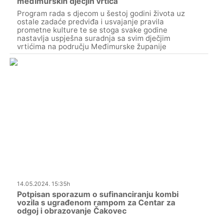
međimurskih dječjih vrtića
Program rada s djecom u šestoj godini života uz
ostale zadaće predviđa i usvajanje pravila
prometne kulture te se stoga svake godine
nastavlja uspješna suradnja sa svim dječjim
vrtićima na području Međimurske županije
14.05.2024. 15:35h
Potpisan sporazum o sufinanciranju kombi
vozila s ugrađenom rampom za Centar za
odgoj i obrazovanje Čakovec