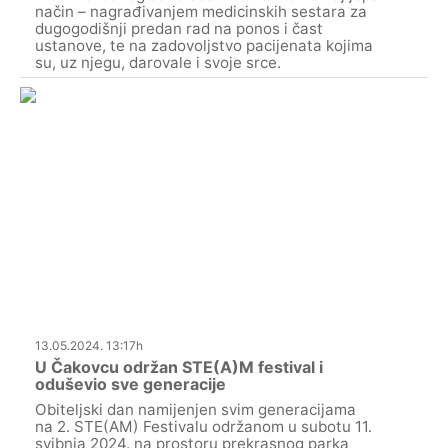
način – nagrađivanjem medicinskih sestara za
dugogodišnji predan rad na ponos i čast
ustanove, te na zadovoljstvo pacijenata kojima
su, uz njegu, darovale i svoje srce.
13.05.2024. 13:17h
U Čakovcu održan STE(A)M festival i
oduševio sve generacije
Obiteljski dan namijenjen svim generacijama
na 2. STE(AM) Festivalu održanom u subotu 11.
svibnja 2024. na prostoru prekrasnog parka