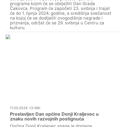
programa kojim će se obilježiti Dan Grada
Čakovca. Program će započeti 23. svibnja i trajat
će do 1. lipnja 2024. godine, a središnja svečanost
na kojoj će se dodijeliti ovogodišnje nagrade i
priznanja, održat će se 29. svibnja u Centru za
kulturu.
11.05.2024. 13:36h
Proslavljen Dan općine Donji Kraljevec u
znaku novih razvojnih postignuća
Općina Donji Kraljevec snaga je donjega