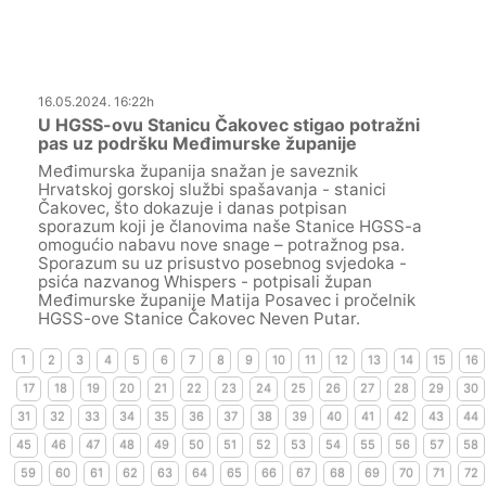
16.05.2024. 16:22h
U HGSS-ovu Stanicu Čakovec stigao potražni
pas uz podršku Međimurske županije
Međimurska županija snažan je saveznik
Hrvatskoj gorskoj službi spašavanja - stanici
Čakovec, što dokazuje i danas potpisan
sporazum koji je članovima naše Stanice HGSS-a
omogućio nabavu nove snage – potražnog psa.
Sporazum su uz prisustvo posebnog svjedoka -
psića nazvanog Whispers - potpisali župan
Međimurske županije Matija Posavec i pročelnik
HGSS-ove Stanice Čakovec Neven Putar.
1
2
3
4
5
6
7
8
9
10
11
12
13
14
15
16
17
18
19
20
21
22
23
24
25
26
27
28
29
30
31
32
33
34
35
36
37
38
39
40
41
42
43
44
45
46
47
48
49
50
51
52
53
54
55
56
57
58
59
60
61
62
63
64
65
66
67
68
69
70
71
72