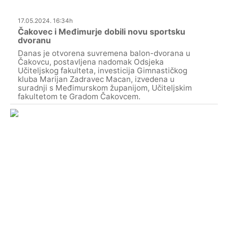
17.05.2024. 16:34h
Čakovec i Međimurje dobili novu sportsku
dvoranu
Danas je otvorena suvremena balon-dvorana u
Čakovcu, postavljena nadomak Odsjeka
Učiteljskog fakulteta, investicija Gimnastičkog
kluba Marijan Zadravec Macan, izvedena u
suradnji s Međimurskom županijom, Učiteljskim
fakultetom te Gradom Čakovcem.