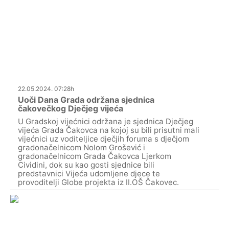
22.05.2024. 07:28h
Uoči Dana Grada održana sjednica
čakovečkog Dječjeg vijeća
U Gradskoj vijećnici održana je sjednica Dječjeg
vijeća Grada Čakovca na kojoj su bili prisutni mali
vijećnici uz voditeljice dječjih foruma s dječjom
gradonačelnicom Nolom Grošević i
gradonačelnicom Grada Čakovca Ljerkom
Cividini, dok su kao gosti sjednice bili
predstavnici Vijeća udomljene djece te
provoditelji Globe projekta iz II.OŠ Čakovec.