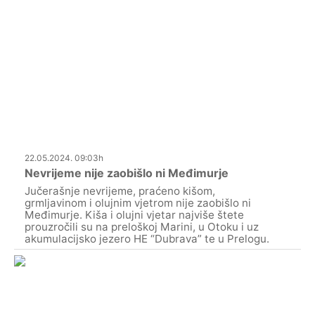
22.05.2024. 09:03h
Nevrijeme nije zaobišlo ni Međimurje
Jučerašnje nevrijeme, praćeno kišom,
grmljavinom i olujnim vjetrom nije zaobišlo ni
Međimurje. Kiša i olujni vjetar najviše štete
prouzročili su na preloškoj Marini, u Otoku i uz
akumulacijsko jezero HE “Dubrava” te u Prelogu.