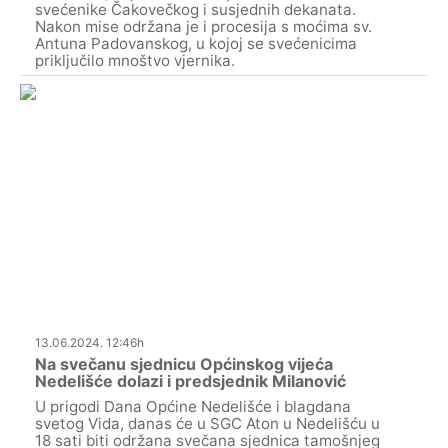
svećenike Čakovečkog i susjednih dekanata.
Nakon mise održana je i procesija s moćima sv.
Antuna Padovanskog, u kojoj se svećenicima
priključilo mnoštvo vjernika.
13.06.2024. 12:46h
Na svečanu sjednicu Općinskog vijeća
Nedelišće dolazi i predsjednik Milanović
U prigodi Dana Općine Nedelišće i blagdana
svetog Vida, danas će u SGC Aton u Nedelišću u
18 sati biti održana svečana sjednica tamošnjeg