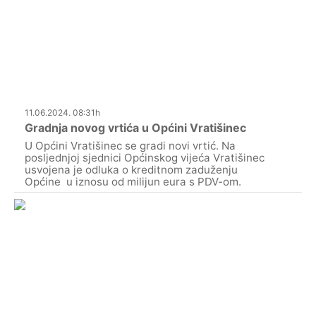
11.06.2024. 08:31h
Gradnja novog vrtića u Općini Vratišinec
U Općini Vratišinec se gradi novi vrtić. Na
posljednjoj sjednici Općinskog vijeća Vratišinec
usvojena je odluka o kreditnom zaduženju
Općine u iznosu od milijun eura s PDV-om.