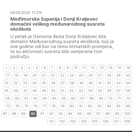
08.06.2024. 11:27h
Međimurska županija i Donji Kraljevec
domaćini velikog međunarodnog susreta
ekoškola
U petak je Osnovna škola Donji Kraljevec bila
domaćin Međunarodnog susreta ekoškola, koji je
ove godine održan na temu klimatskih promjena,
te su aktivnosti susreta bile usmjerene tom
području.
1
2
3
4
5
6
7
8
9
10
11
12
13
14
15
16
17
18
19
20
21
22
23
24
25
26
27
28
29
30
31
32
33
34
35
36
37
38
39
40
41
42
43
44
45
46
47
48
49
50
51
52
53
54
55
56
57
58
59
60
61
62
63
64
65
66
67
68
69
70
71
72
73
74
75
76
77
78
79
80
81
82
83
84
85
86
87
88
89
90
91
92
93
94
95
96
97
98
99
100
101
102
103
104
105
106
107
108