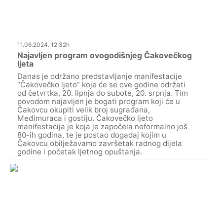
11.06.2024. 12:32h
Najavljen program ovogodišnjeg Čakovečkog
ljeta
Danas je održano predstavljanje manifestacije
“Čakovečko ljeto” koje će se ove godine održati
od četvrtka, 20. lipnja do subote, 20. srpnja. Tim
povodom najavljen je bogati program koji će u
Čakovcu okupiti velik broj sugrađana,
Međimuraca i gostiju. Čakovečko ljeto
manifestacija je koja je započela neformalno još
80-ih godina, te je postao događaj kojim u
Čakovcu obilježavamo završetak radnog dijela
godine i početak ljetnog opuštanja.