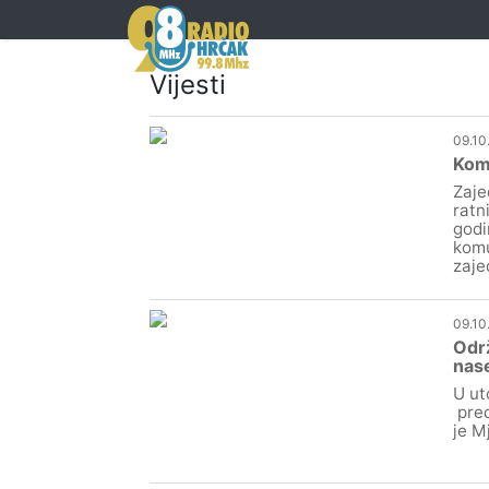
Vijesti
09.10
Kom
Zaje
ratn
godi
komu
zaje
09.10
Održ
nase
U ut
pred
je M