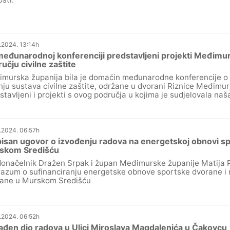
.2024. 13:14h
eđunarodnoj konferenciji predstavljeni projekti Međimu
učju civilne zaštite
murska županija bila je domaćin međunarodne konferencije o k
nju sustava civilne zaštite, održane u dvorani Riznice Međimurj
stavljeni i projekti s ovog područja u kojima je sudjelovala naš
.2024. 06:57h
isan ugovor o izvođenju radova na energetskoj obnovi s
skom Središću
onačelnik Dražen Srpak i župan Međimurske županije Matija P
azum o sufinanciranju energetske obnove sportske dvorane i 
ane u Murskom Središću
.2024. 06:52h
đen dio radova u Ulici Miroslava Magdalenića u Čakovcu