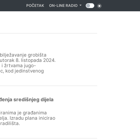
(CURRENT)
POČETAK
ON-LINE RADIO
bilježavanje grobišta
utorak 8. listopada 2024.
 i žrtvama jugo-
c, kod jedinstvenog
enja središnjeg dijela
iranima je građanima
ja. Izradu plana inicirao
adilišta.