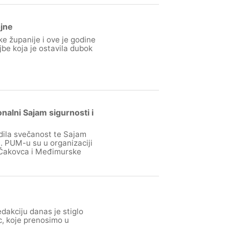
ojne
 županije i ove je godine
be koja je ostavila dubok
onalni Sajam sigurnosti i
edila svečanost te Sajam
a. PUM-u su u organizaciji
 Čakovca i Međimurske
dakciju danas je stiglo
c, koje prenosimo u