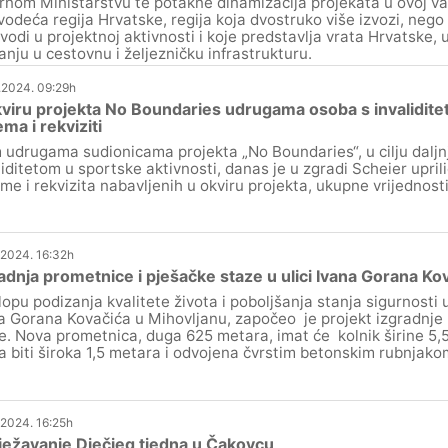
rnom Ministarstvu te potakne dinamizacija projekata u ovoj v
vodeća regija Hrvatske, regija koja dvostruko više izvozi, nego 
vodi u projektnoj aktivnosti i koje predstavlja vrata Hrvatske
anju u cestovnu i željezničku infrastrukturu.
.2024. 09:29h
viru projekta No Boundaries udrugama osoba s invalidite
ma i rekviziti
 udrugama sudionicama projekta „No Boundaries“, u cilju daljn
liditetom u sportske aktivnosti, danas je u zgradi Scheier upri
me i rekvizita nabavljenih u okviru projekta, ukupne vrijednost
.2024. 16:32h
adnja prometnice i pješačke staze u ulici Ivana Gorana Ko
lopu podizanja kvalitete života i poboljšanja stanja sigurnosti
a Gorana Kovačića u Mihovljanu, započeo je projekt izgradnje
e. Nova prometnica, duga 625 metara, imat će kolnik širine 5,
a biti široka 1,5 metara i odvojena čvrstim betonskim rubnjako
.2024. 16:25h
ježavanje Dječjeg tjedna u Čakovcu