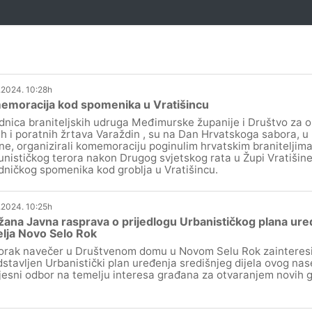
.2024. 10:28h
emoracija kod spomenika u Vratišincu
dnica braniteljskih udruga Međimurske županije i Društvo za o
ih i poratnih žrtava Varaždin , su na Dan Hrvatskoga sabora, u 
ne, organizirali komemoraciju poginulim hrvatskim braniteljima
nističkog terora nakon Drugog svjetskog rata u Župi Vratišine
dničkog spomenika kod groblja u Vratišincu.
.2024. 10:25h
ana Javna rasprava o prijedlogu Urbanističkog plana uređ
lja Novo Selo Rok
orak navečer u Društvenom domu u Novom Selu Rok zainteres
stavljen Urbanistički plan uređenja središnjeg dijela ovog nasel
jesni odbor na temelju interesa građana za otvaranjem novih gr