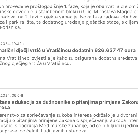
n provedene prošlogodišnje 1. faze, koja je obuhvatila djelomič
inske odvodnje u stambenom bloku u Ulici Miroslava Magdalen
o radova na 2. fazi projekta sanacije. Nova faza radova obuhvati
aza i parkirališta, te dodatnog uređenje pješačke staze, s cilje
 korisnika.
.2024. 10:32h
atični dječji vrtić u Vratišincu dodatnih 626.637,47 eura
na Vratišinec izvjestila je kako su osigurana dodatna sredstva 
čnog dječjeg vrtića u Vratišincu.
.2024. 08:04h
ana edukacija za dužnosnike o pitanjima primjene Zakon
resa
erenstvo za sprječavanje sukoba interesa održalo je u dvoran
aciju o pitanjima primjene Zakona o sprječavanju sukoba intere
osnici s područja Međimurske županije, od čelnih ljudi u jedin
uprave, do čelnih ljudi javnih ustanova.