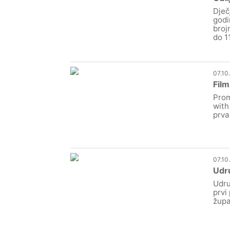
Dječ
godi
broj
do 1
07.10
Film
Prom
with
prva
07.10
Udru
Udru
prvi
župa