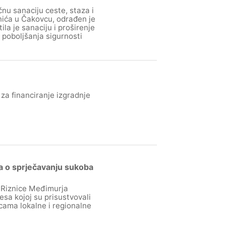
nu sanaciju ceste, staza i
ića u Čakovcu, odrađen je
la je sanaciju i proširenje
m poboljšanja sigurnosti
za financiranje izgradnje
a o sprječavanju sukoba
i Riznice Međimurja
sa kojoj su prisustvovali
icama lokalne i regionalne