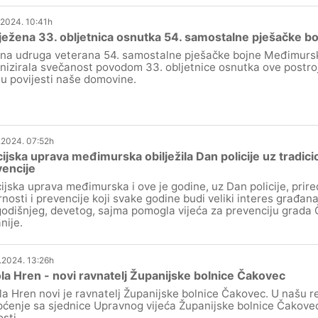
.2024. 10:41h
ježena 33. obljetnica osnutka 54. samostalne pješačke b
na udruga veterana 54. samostalne pješačke bojne Međimurske
nizirala svečanost povodom 33. obljetnice osnutka ove postroj
 u povijesti naše domovine.
.2024. 07:52h
cijska uprava međimurska obilježila Dan policije uz tradici
encije
cijska uprava međimurska i ove je godine, uz Dan policije, prir
rnosti i prevencije koji svake godine budi veliki interes građan
odišnjeg, devetog, sajma pomogla vijeća za prevenciju grada
nije.
.2024. 13:26h
la Hren - novi ravnatelj Županijske bolnice Čakovec
la Hren novi je ravnatelj Županijske bolnice Čakovec. U našu re
pćenje sa sjednice Upravnog vijeća Županijske bolnice Čakove
osti.