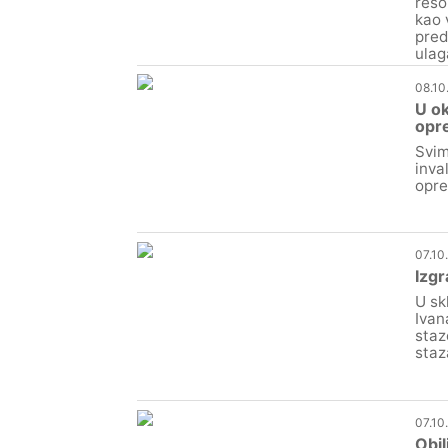
reso
kao 
pred
ulag
08.10
U ok
opre
Svim
inva
opre
07.10
Izgr
U sk
Ivan
staz
staz
07.10
Obil