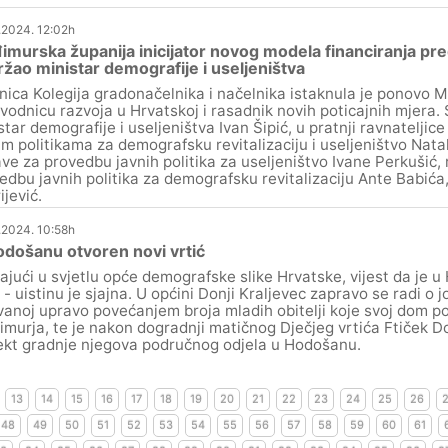
.2024. 12:02h
murska županija inicijator novog modela financiranja pre
žao ministar demografije i useljeništva
nica Kolegija gradonačelnika i načelnika istaknula je ponovo
vodnicu razvoja u Hrvatskoj i rasadnik novih poticajnih mjera. 
star demografije i useljeništva Ivan Šipić, u pratnji ravnateljic
im politikama za demografsku revitalizaciju i useljeništvo Natal
ve za provedbu javnih politika za useljeništvo Ivane Perkušić,
edbu javnih politika za demografsku revitalizaciju Ante Babića
ijević.
.2024. 10:58h
došanu otvoren novi vrtić
ajući u svjetlu opće demografske slike Hrvatske, vijest da je 
 - uistinu je sjajna. U općini Donji Kraljevec zapravo se radi o jo
vanoj upravo povećanjem broja mladih obitelji koje svoj dom po
murja, te je nakon dogradnji matičnog Dječjeg vrtića Ftiček Do
ekt gradnje njegova područnog odjela u Hodošanu.
13
14
15
16
17
18
19
20
21
22
23
24
25
26
48
49
50
51
52
53
54
55
56
57
58
59
60
61