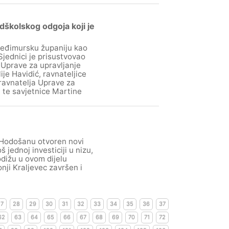
dškolskog odgoja koji je
 Međimursku županiju kao
Sjednici je prisustvovao
e Uprave za upravljanje
ije Havidić, ravnateljice
 ravnatelja Uprave za
, te savjetnice Martine
u Hodošanu otvoren novi
š jednoj investiciji u nizu,
dižu u ovom dijelu
nji Kraljevec završen i
27
28
29
30
31
32
33
34
35
36
37
62
63
64
65
66
67
68
69
70
71
72