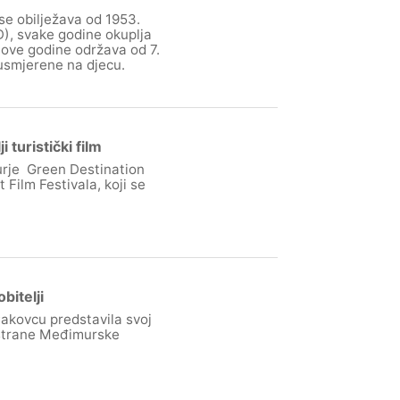
 se obilježava od 1953.
D), svake godine okuplja
e ove godine održava od 7.
e usmjerene na djecu.
turistički film
urje Green Destination
 Film Festivala, koji se
bitelji
kovcu predstavila svoj
d strane Međimurske