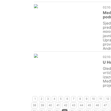
02.10
Međi
podr
Sjed
pred
mini
javn
Upra
prov
Andr
02.10
U Ho
Gled
vrtić
izaz
Međi
proj
1
2
3
4
5
6
7
8
9
10
11
12
38
39
40
41
42
43
44
45
46
47