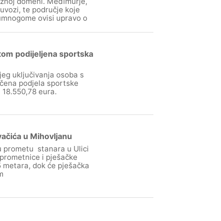
ažnoj domeni. Međimurje,
uvozi, te područje koje
, umnogome ovisi upravo o
tom podijeljena sportska
jeg uključivanja osoba s
ličena podjela sportske
i 18.550,78 eura.
vačića u Mihovljanu
 u prometu stanara u Ulici
 prometnice i pješačke
5 metara, dok će pješačka
m