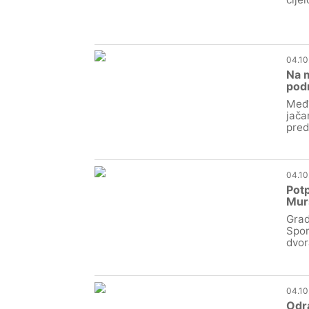
04.10
Na m
podr
Međi
jača
pred
04.10
Potp
Mur
Grad
Spor
dvor
04.10
Odra