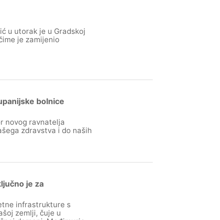
ć u utorak je u Gradskoj
čime je zamijenio
upanijske bolnice
r novog ravnatelja
ašega zdravstva i do naših
ljučno je za
tne infrastrukture s
šoj zemlji, čuje u