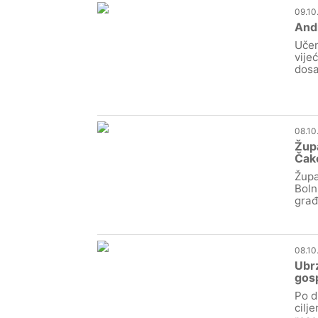
09.10
Andr
Učen
vije
dosa
08.10
Župa
Čak
Župa
Boln
građ
08.10
Ubrz
gos
Po d
cilj