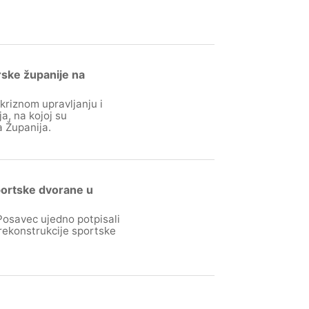
rske županije na
riznom upravljanju i
a, na kojoj su
a Županija.
portske dvorane u
osavec ujedno potpisali
rekonstrukcije sportske