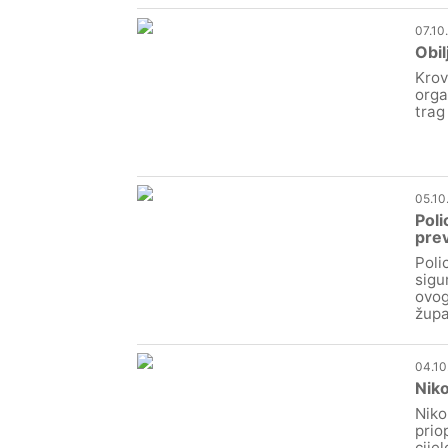
07.10
Obil
Krov
orga
trag
05.10
Poli
prev
Poli
sigu
ovog
župa
04.10
Niko
Niko
prio
cijel