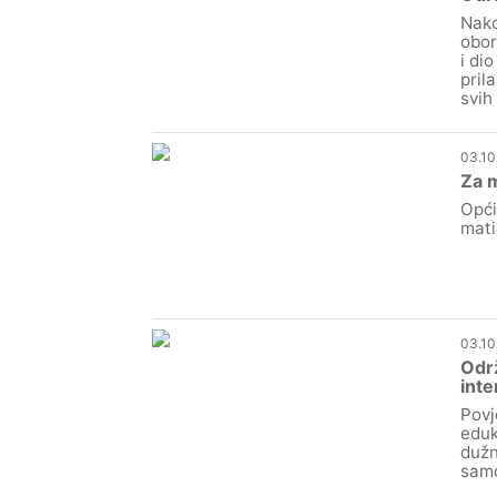
Nako
obor
i di
pril
svih
03.10
Za m
Opći
mati
03.10
Održ
inte
Povj
eduk
dužn
samo