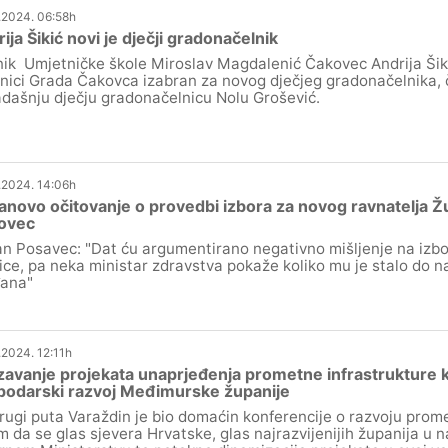
.2024. 06:58h
ija Šikić novi je dječji gradonačelnik
ik Umjetničke škole Miroslav Magdalenić Čakovec Andrija Šiki
ćnici Grada Čakovca izabran za novog dječjeg gradonačelnika, 
dašnju dječju gradonačelnicu Nolu Grošević.
.2024. 14:06h
novo očitovanje o provedbi izbora za novog ravnatelja Ž
ovec
n Posavec: "Dat ću argumentirano negativno mišljenje na izbo
ice, pa neka ministar zdravstva pokaže koliko mu je stalo do n
ana"
.2024. 12:11h
avanje projekata unaprjeđenja prometne infrastrukture k
podarski razvoj Međimurske županije
rugi puta Varaždin je bio domaćin konferencije o razvoju prome
em da se glas sjevera Hrvatske, glas najrazvijenijih županija u na