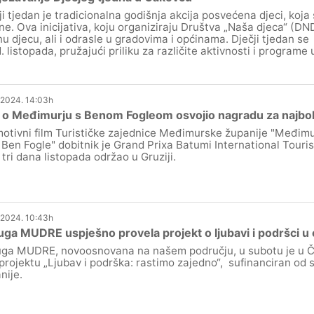
ji tjedan je tradicionalna godišnja akcija posvećena djeci, koja
ne. Ova inicijativa, koju organiziraju Društva „Naša djeca“ (DN
nu djecu, ali i odrasle u gradovima i općinama. Dječji tjedan s
1. listopada, pružajući priliku za različite aktivnosti i program
.2024. 14:03h
 o Međimurju s Benom Fogleom osvojio nagradu za najbolji 
otivni film Turističke zajednice Međimurske županije "Međim
 Ben Fogle" dobitnik je Grand Prixa Batumi International Tourist
 tri dana listopada održao u Gruziji.
.2024. 10:43h
ga MUDRE uspješno provela projekt o ljubavi i podršci u o
ga MUDRE, novoosnovana na našem području, u subotu je u Ča
 projektu „Ljubav i podrška: rastimo zajedno“, sufinanciran o
nije.