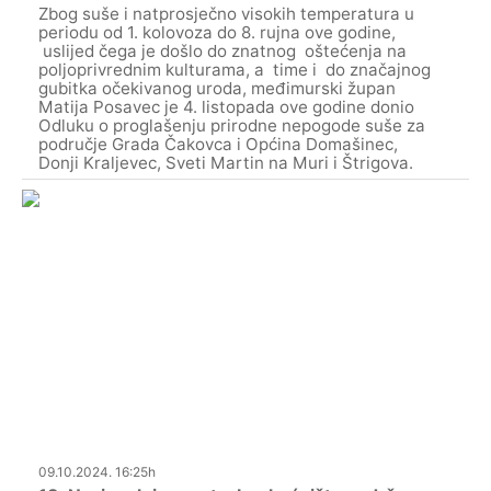
Zbog suše i natprosječno visokih temperatura u
periodu od 1. kolovoza do 8. rujna ove godine,
uslijed čega je došlo do znatnog oštećenja na
poljoprivrednim kulturama, a time i do značajnog
gubitka očekivanog uroda, međimurski župan
Matija Posavec je 4. listopada ove godine donio
Odluku o proglašenju prirodne nepogode suše za
područje Grada Čakovca i Općina Domašinec,
Donji Kraljevec, Sveti Martin na Muri i Štrigova.
09.10.2024. 16:25h