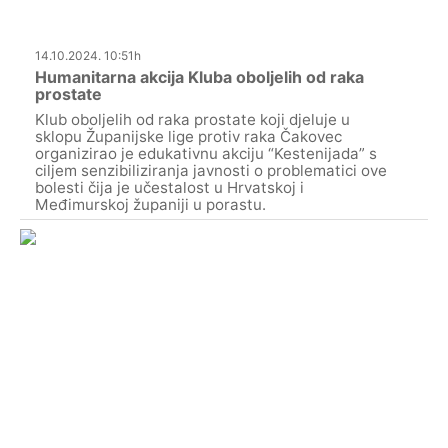
14.10.2024. 10:51h
Humanitarna akcija Kluba oboljelih od raka
prostate
Klub oboljelih od raka prostate koji djeluje u
sklopu Županijske lige protiv raka Čakovec
organizirao je edukativnu akciju “Kestenijada” s
ciljem senzibiliziranja javnosti o problematici ove
bolesti čija je učestalost u Hrvatskoj i
Međimurskoj županiji u porastu.