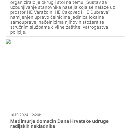
organiziralo je okrugli stol na temu „Sustav za
uzbunjivanje stanovnika naselja koja se nalaze uz
prostor HE Varaždin, HE Čakovec i HE Dubrava“,
namijenjen upravo čelnicima jedinica lokalne
samouprave, načelnicima njihovih stožera te
stručnim službama civilne zaštite, vatrogastva i
policije.
16.10.2024. 12:20h
Međimurje domaćin Dana Hrvatske udruge
radijskih nakladnika