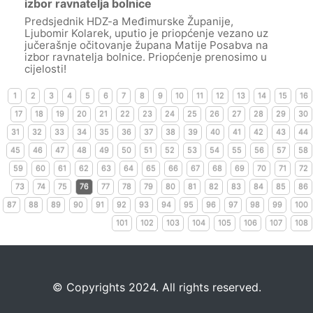
izbor ravnatelja bolnice
Predsjednik HDZ-a Međimurske Županije,
Ljubomir Kolarek, uputio je priopćenje vezano uz
jučerašnje očitovanje župana Matije Posabva na
izbor ravnatelja bolnice. Priopćenje prenosimo u
cijelosti!
1
2
3
4
5
6
7
8
9
10
11
12
13
14
15
16
17
18
19
20
21
22
23
24
25
26
27
28
29
30
31
32
33
34
35
36
37
38
39
40
41
42
43
44
45
46
47
48
49
50
51
52
53
54
55
56
57
58
59
60
61
62
63
64
65
66
67
68
69
70
71
72
73
74
75
76
77
78
79
80
81
82
83
84
85
86
87
88
89
90
91
92
93
94
95
96
97
98
99
100
101
102
103
104
105
106
107
108
©️
Copyrights 2024. All rights reserved.