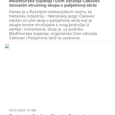
Međimurska županija i Dom zdravlja Čakovec
domaćini stručnog skupa o palijativnoj skrbi
Danas je u Razvojno-edukacijskom centru za
metalsku industriju – Metalskoj jezgri Čakovec
održan stručni skup o palijativnoj skrbi koji je
okupio brojne stručnjake s ovog područja iz
zemlje i inozemstva. Skup je, uz podršku
Međimurske županije, organizirao Dom zdravlja
Čakovec i Palijativna skrb te ustanove.
10.10.2024. 13:16h