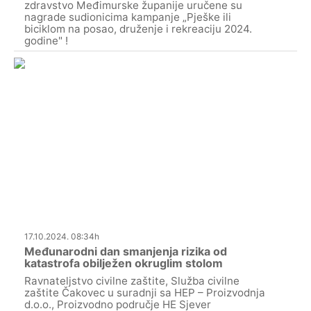
zdravstvo Međimurske županije uručene su
nagrade sudionicima kampanje „Pješke ili
biciklom na posao, druženje i rekreaciju 2024.
godine" !
17.10.2024. 08:34h
Međunarodni dan smanjenja rizika od
katastrofa obilježen okruglim stolom
Ravnateljstvo civilne zaštite, Služba civilne
zaštite Čakovec u suradnji sa HEP – Proizvodnja
d.o.o., Proizvodno područje HE Sjever