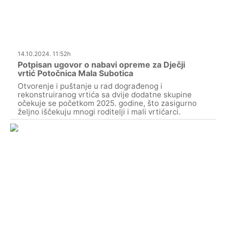
14.10.2024. 11:52h
Potpisan ugovor o nabavi opreme za Dječji
vrtić Potočnica Mala Subotica
Otvorenje i puštanje u rad dograđenog i
rekonstruiranog vrtića sa dvije dodatne skupine
očekuje se početkom 2025. godine, što zasigurno
željno iščekuju mnogi roditelji i mali vrtićarci.