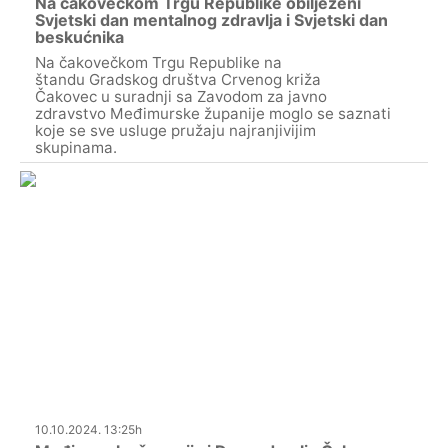
Na čakovečkom Trgu Republike obilježeni
Svjetski dan mentalnog zdravlja i Svjetski dan
beskućnika
Na čakovečkom Trgu Republike na
štandu Gradskog društva Crvenog križa
Čakovec u suradnji sa Zavodom za javno
zdravstvo Međimurske županije moglo se saznati
koje se sve usluge pružaju najranjivijim
skupinama.
10.10.2024. 13:25h