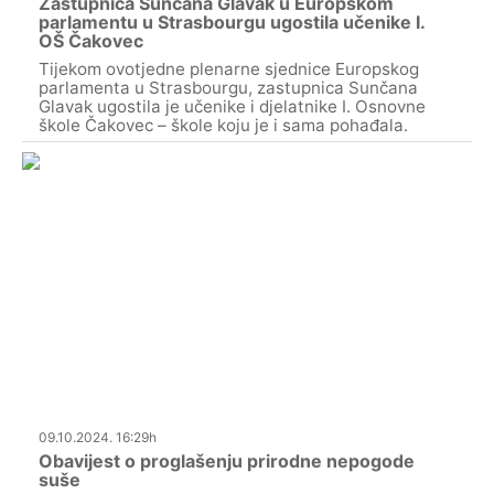
Zastupnica Sunčana Glavak u Europskom
parlamentu u Strasbourgu ugostila učenike I.
OŠ Čakovec
Tijekom ovotjedne plenarne sjednice Europskog
parlamenta u Strasbourgu, zastupnica Sunčana
Glavak ugostila je učenike i djelatnike I. Osnovne
škole Čakovec – škole koju je i sama pohađala.
09.10.2024. 16:29h
Obavijest o proglašenju prirodne nepogode
suše