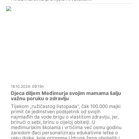
18.10.2024. 09:15h
Djeca diljem Međimurja svojim mamama šalju
važnu poruku o zdravlju
Tijekom „ružičastog listopada", čak 100.000 majki
primit će jedinstven podsjetnik od svojih
najmlađih da vode brigu o vlastitom zdravlju, jer,
brinući o sebi, brinu o cijeloj obitelji. U
međimurskim školama i vrtićima već osmu godinu
zaredom đaci personaliziraju edukativne letke o
raku dojke, koje priprema Udruga žena oboljelih i