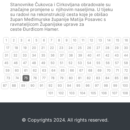
Stanovnike Čukovca i Cirkovljana obradovale su
značajne promjene u njihovim naseljima. U tijeku
su radovi na rekonstrukciji cesta koje je obišao
župan Međimurske županije Matija Posavec s
ravnateljicom Županijske uprave za
ceste Đurđicom Hamer.
1
2
3
4
5
6
7
8
9
10
11
12
13
14
15
16
17
18
19
20
21
22
23
24
25
26
27
28
29
30
31
32
33
34
35
36
37
38
39
40
41
42
43
44
45
46
47
48
49
50
51
52
53
54
55
56
57
58
59
60
61
62
63
64
65
66
67
68
69
70
71
72
73
74
75
76
77
78
79
80
81
82
83
84
85
86
87
88
89
90
91
92
93
94
95
96
97
98
99
100
101
102
103
104
105
106
107
108
©️
Copyrights 2024. All rights reserved.