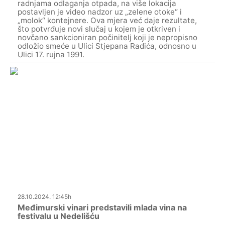
radnjama odlaganja otpada, na više lokacija
postavljen je video nadzor uz „zelene otoke“ i
„molok“ kontejnere. Ova mjera već daje rezultate,
što potvrđuje novi slučaj u kojem je otkriven i
novčano sankcioniran počinitelj koji je nepropisno
odložio smeće u Ulici Stjepana Radića, odnosno u
Ulici 17. rujna 1991.
28.10.2024. 12:45h
Međimurski vinari predstavili mlada vina na
festivalu u Nedelišću