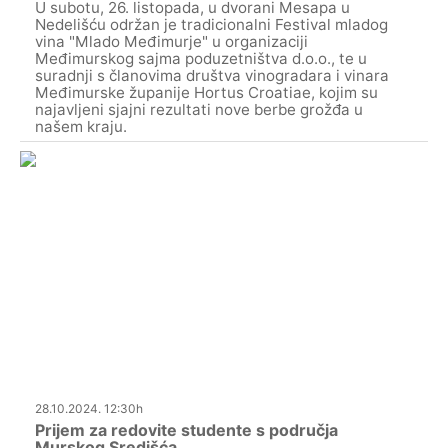
U subotu, 26. listopada, u dvorani Mesapa u
Nedelišću održan je tradicionalni Festival mladog
vina "Mlado Međimurje" u organizaciji
Međimurskog sajma poduzetništva d.o.o., te u
suradnji s članovima društva vinogradara i vinara
Međimurske županije Hortus Croatiae, kojim su
najavljeni sjajni rezultati nove berbe grožđa u
našem kraju.
28.10.2024. 12:30h
Prijem za redovite studente s područja
Murskog Središća