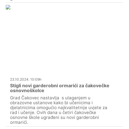
23.10.2024. 10:09h
Stigli novi garderobni ormarići za čakovečke
osnovnoškolce
Grad Čakovec nastavlja s ulaganjem u
obrazovne ustanove kako bi učenicima i
djelatnicima omogućio najkvalitetnije uvjete za
rad i učenje. Ovih dana u četiri čakovečke
osnovne škole ugrađeni su novi garderobni
ormarići.