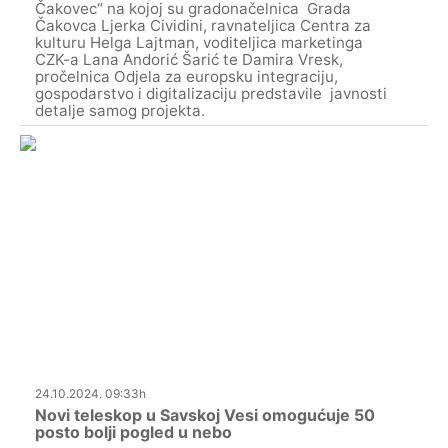
Čakovec“ na kojoj su gradonačelnica Grada
Čakovca Ljerka Cividini, ravnateljica Centra za
kulturu Helga Lajtman, voditeljica marketinga
CZK-a Lana Andorić Šarić te Damira Vresk,
pročelnica Odjela za europsku integraciju,
gospodarstvo i digitalizaciju predstavile javnosti
detalje samog projekta.
24.10.2024. 09:33h
Novi teleskop u Savskoj Vesi omogućuje 50
posto bolji pogled u nebo