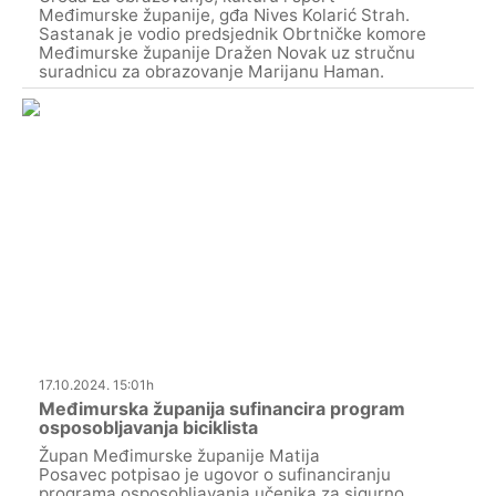
Međimurske županije, gđa Nives Kolarić Strah.
Sastanak je vodio predsjednik Obrtničke komore
Međimurske županije Dražen Novak uz stručnu
suradnicu za obrazovanje Marijanu Haman.
17.10.2024. 15:01h
Međimurska županija sufinancira program
osposobljavanja biciklista
Župan Međimurske županije Matija
Posavec potpisao je ugovor o sufinanciranju
programa osposobljavanja učenika za sigurno