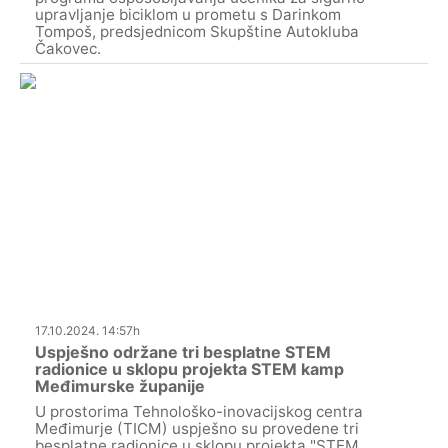
upravljanje biciklom u prometu s Darinkom
Tompoš, predsjednicom Skupštine Autokluba
Čakovec.
17.10.2024. 14:57h
Uspješno održane tri besplatne STEM
radionice u sklopu projekta STEM kamp
Međimurske županije
U prostorima Tehnološko-inovacijskog centra
Međimurje (TICM) uspješno su provedene tri
besplatne radionice u sklopu projekta "STEM