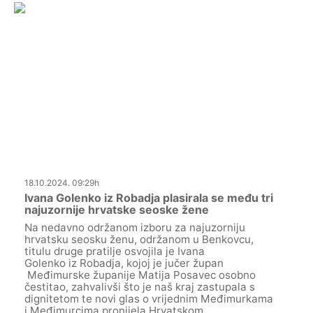
18.10.2024. 09:29h
Ivana Golenko iz Robadja plasirala se među tri
najuzornije hrvatske seoske žene
Na nedavno održanom izboru za najuzorniju
hrvatsku seosku ženu, održanom u Benkovcu,
titulu druge pratilje osvojila je Ivana
Golenko iz Robadja, kojoj je jučer župan
Međimurske županije Matija Posavec osobno
čestitao, zahvalivši što je naš kraj zastupala s
dignitetom te novi glas o vrijednim Međimurkama
i Međimurcima pronijela Hrvatskom.