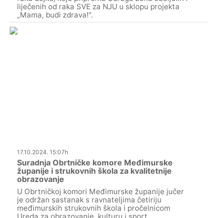
liječenih od raka SVE za NJU u sklopu projekta
„Mama, budi zdrava!".
17.10.2024. 15:07h
Suradnja Obrtničke komore Međimurske
županije i strukovnih škola za kvalitetnije
obrazovanje
U Obrtničkoj komori Međimurske županije jučer
je održan sastanak s ravnateljima četiriju
međimurskih strukovnih škola i pročelnicom
Ureda za obrazovanje, kulturu i sport