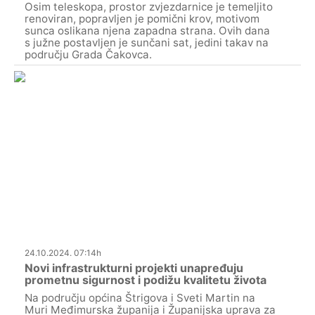
Osim teleskopa, prostor zvjezdarnice je temeljito
renoviran, popravljen je pomični krov, motivom
sunca oslikana njena zapadna strana. Ovih dana
s južne postavljen je sunčani sat, jedini takav na
području Grada Čakovca.
24.10.2024. 07:14h
Novi infrastrukturni projekti unapređuju
prometnu sigurnost i podižu kvalitetu života
Na području općina Štrigova i Sveti Martin na
Muri Međimurska županija i Županijska uprava za