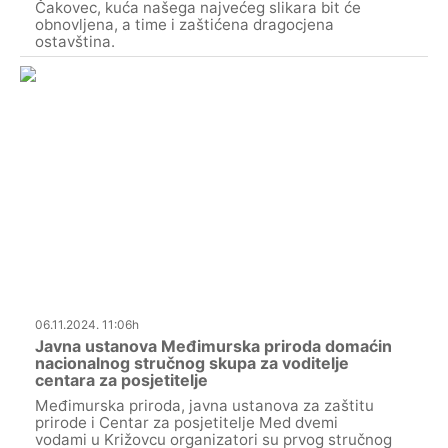
Čakovec, kuća našega najvećeg slikara bit će
obnovljena, a time i zaštićena dragocjena
ostavština.
06.11.2024. 11:06h
Javna ustanova Međimurska priroda domaćin
nacionalnog stručnog skupa za voditelje
centara za posjetitelje
Međimurska priroda, javna ustanova za zaštitu
prirode i Centar za posjetitelje Med dvemi
vodami u Križovcu organizatori su prvog stručnog