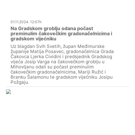
01.11.2024. 12:07h
Na Gradskom groblju odana počast
preminulim čakovečkim gradonačelnicima i
gradskom vijećniku
Uz blagdan Svih Svetih, župan Međimurske
županije Matija Posavec, gradonačelnica Grada
Čakovca Ljerka Cividini i predsjednik Gradskog
vijeća Josip Varga na čakovečkom groblju u
Mihovljanu odali su počast preminulim
čakovečkim gradonačelnicima, Mariji Ružić i
Branku Šalamonu te gradskom vijećniku Josipu
Požgaju.