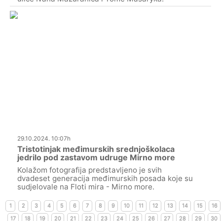
29.10.2024. 10:07h
Tristotinjak međimurskih srednjoškolaca
jedrilo pod zastavom udruge Mirno more
Kolažom fotografija predstavljeno je svih
dvadeset generacija međimurskih posada koje su
sudjelovale na Floti mira - Mirno more.
1
2
3
4
5
6
7
8
9
10
11
12
13
14
15
16
17
18
19
20
21
22
23
24
25
26
27
28
29
30