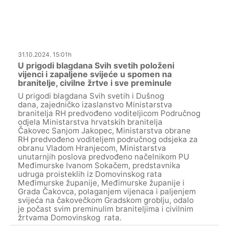
31.10.2024. 15:01h
U prigodi blagdana Svih svetih položeni
vijenci i zapaljene svijeće u spomen na
branitelje, civilne žrtve i sve preminule
U prigodi blagdana Svih svetih i Dušnog
dana, zajedničko izaslanstvo Ministarstva
branitelja RH predvođeno voditeljicom Područnog
odjela Ministarstva hrvatskih branitelja
Čakovec Sanjom Jakopec, Ministarstva obrane
RH predvođeno voditeljem područnog odsjeka za
obranu Vladom Hranjecom, Ministarstva
unutarnjih poslova predvođeno načelnikom PU
Međimurske Ivanom Sokačem, predstavnika
udruga proisteklih iz Domovinskog rata
Međimurske županije, Međimurske županije i
Grada Čakovca, polaganjem vijenaca i paljenjem
svijeća na čakovečkom Gradskom groblju, odalo
je počast svim preminulim braniteljima i civilnim
žrtvama Domovinskog rata.