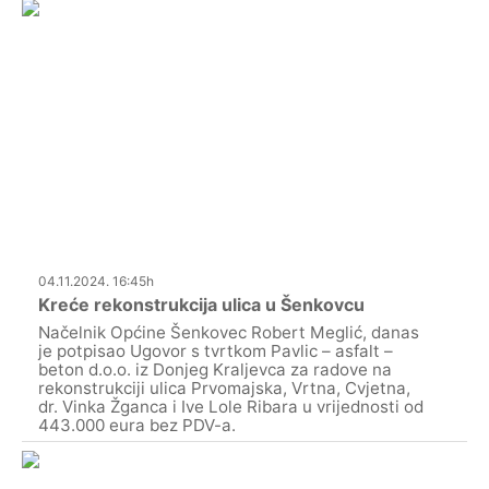
04.11.2024. 16:45h
Kreće rekonstrukcija ulica u Šenkovcu
Načelnik Općine Šenkovec Robert Meglić, danas
je potpisao Ugovor s tvrtkom Pavlic – asfalt –
beton d.o.o. iz Donjeg Kraljevca za radove na
rekonstrukciji ulica Prvomajska, Vrtna, Cvjetna,
dr. Vinka Žganca i Ive Lole Ribara u vrijednosti od
443.000 eura bez PDV-a.