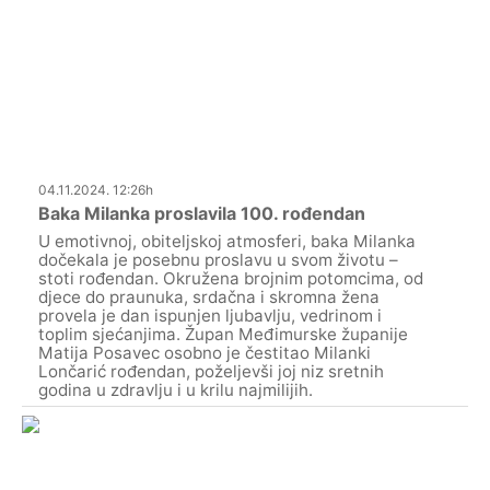
04.11.2024. 12:26h
Baka Milanka proslavila 100. rođendan
U emotivnoj, obiteljskoj atmosferi, baka Milanka
dočekala je posebnu proslavu u svom životu –
stoti rođendan. Okružena brojnim potomcima, od
djece do praunuka, srdačna i skromna žena
provela je dan ispunjen ljubavlju, vedrinom i
toplim sjećanjima. Župan Međimurske županije
Matija Posavec osobno je čestitao Milanki
Lončarić rođendan, poželjevši joj niz sretnih
godina u zdravlju i u krilu najmilijih.