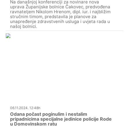
Na današnjoj konferenciji za novinare nova
uprava Županijske bolnice Čakovec, predvođena
ravnateljem Nikolom Hrenom, dipl. iur. i najbližim
stručnim timom, predstavila je planove za
unapređenje zdravstvenih usluga i uvjeta rada u
našoj bolnici.
06.11.2024. 12:48h
Odana počast poginulim i nestalim
pripadnicima specijalne jedinice policije Rode
u Domovinskom ratu