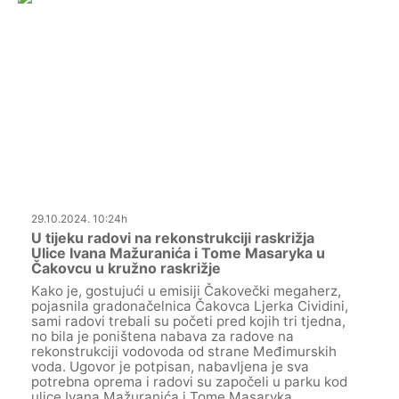
29.10.2024. 10:24h
U tijeku radovi na rekonstrukciji raskrižja
Ulice Ivana Mažuranića i Tome Masaryka u
Čakovcu u kružno raskrižje
Kako je, gostujući u emisiji Čakovečki megaherz,
pojasnila gradonačelnica Čakovca Ljerka Cividini,
sami radovi trebali su početi pred kojih tri tjedna,
no bila je poništena nabava za radove na
rekonstrukciji vodovoda od strane Međimurskih
voda. Ugovor je potpisan, nabavljena je sva
potrebna oprema i radovi su započeli u parku kod
ulice Ivana Mažuranića i Tome Masaryka.