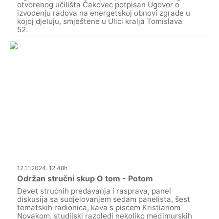
otvorenog učilišta Čakovec potpisan Ugovor o
izvođenju radova na energetskoj obnovi zgrade u
kojoj djeluju, smještene u Ulici kralja Tomislava
52.
12.11.2024. 12:48h
Održan stručni skup O tom - Potom
Devet stručnih predavanja i rasprava, panel
diskusija sa sudjelovanjem sedam panelista, šest
tematskih radionica, kava s piscem Kristianom
Novakom, studijski razgledi nekoliko međimurskih