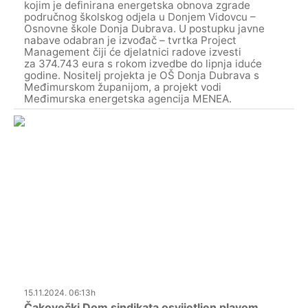
kojim je definirana energetska obnova zgrade
područnog školskog odjela u Donjem Vidovcu –
Osnovne škole Donja Dubrava. U postupku javne
nabave odabran je izvođač – tvrtka Project
Management čiji će djelatnici radove izvesti
za 374.743 eura s rokom izvedbe do lipnja iduće
godine. Nositelj projekta je OŠ Donja Dubrava s
Međimurskom županijom, a projekt vodi
Međimurska energetska agencija MENEA.
15.11.2024. 06:13h
Čakovečki Dom sindikata osvijetljen plavom