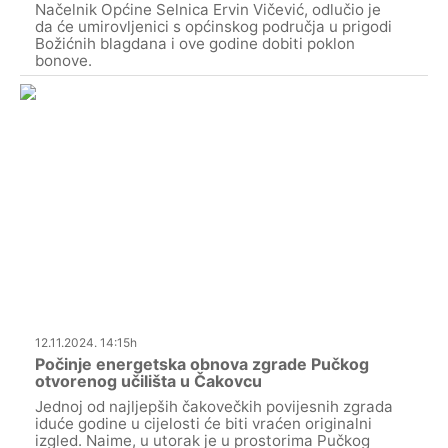
Načelnik Općine Selnica Ervin Vičević, odlučio je
da će umirovljenici s općinskog područja u prigodi
Božićnih blagdana i ove godine dobiti poklon
bonove.
12.11.2024. 14:15h
Počinje energetska obnova zgrade Pučkog
otvorenog učilišta u Čakovcu
Jednoj od najljepših čakovečkih povijesnih zgrada
iduće godine u cijelosti će biti vraćen originalni
izgled. Naime, u utorak je u prostorima Pučkog