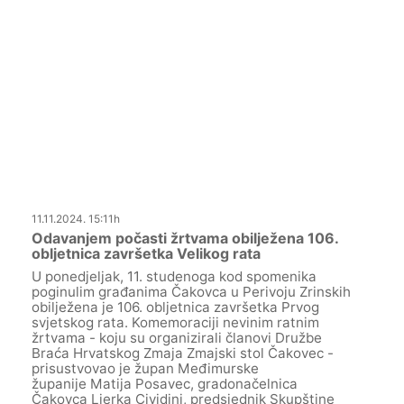
11.11.2024. 15:11h
Odavanjem počasti žrtvama obilježena 106.
obljetnica završetka Velikog rata
U ponedjeljak, 11. studenoga kod spomenika
poginulim građanima Čakovca u Perivoju Zrinskih
obilježena je 106. obljetnica završetka Prvog
svjetskog rata. Komemoraciji nevinim ratnim
žrtvama - koju su organizirali članovi Družbe
Braća Hrvatskog Zmaja Zmajski stol Čakovec -
prisustvovao je župan Međimurske
županije Matija Posavec, gradonačelnica
Čakovca Ljerka Cividini, predsjednik Skupštine