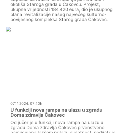
okoliša Staroga grada u Čakovcu. Projekt,
ukupne vrijednosti 184.420 eura, dio je ukupnog
plana revitalizacije našeg najvećeg kulturno-
povijesnog kompleksa Starog grada Čakovec.
07.11.2024. 07:40h
U funkciji nova rampa na ulazu u zgradu
Doma zdravlja Čakovec
Od jučer je u funkciji nova rampa na ulazu u
zgradu Doma zdravlja Čakovec prvenstveno
namijenjena lakšem prilazu djelatnosti pedijatrije