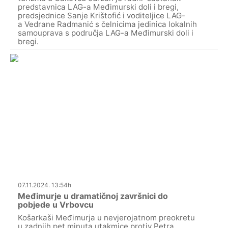
predstavnica LAG-a Međimurski doli i bregi,
predsjednice Sanje Krištofić i voditeljice LAG-
a Vedrane Radmanić s čelnicima jedinica lokalnih
samouprava s područja LAG-a Međimurski doli i
bregi.
07.11.2024. 13:54h
Međimurje u dramatičnoj završnici do
pobjede u Vrbovcu
Košarkaši Međimurja u nevjerojatnom preokretu
u zadnjih pet minuta utakmice protiv Petra