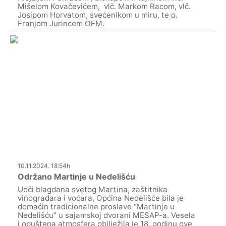
Mišelom Kovačevićem, vlč. Markom Racom, vlč.
Josipom Horvatom, svećenikom u miru, te o.
Franjom Jurincem OFM.
10.11.2024. 18:54h
Održano Martinje u Nedelišću
Uoči blagdana svetog Martina, zaštitnika
vinogradara i voćara, Općina Nedelišće bila je
domaćin tradicionalne proslave “Martinje u
Nedelišću” u sajamskoj dvorani MESAP-a. Vesela
i opuštena atmosfera obilježila je 18. godinu ove