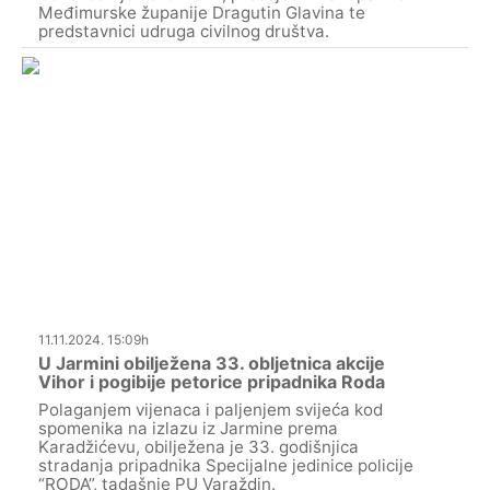
Međimurske županije Dragutin Glavina te
predstavnici udruga civilnog društva.
11.11.2024. 15:09h
U Jarmini obilježena 33. obljetnica akcije
Vihor i pogibije petorice pripadnika Roda
Polaganjem vijenaca i paljenjem svijeća kod
spomenika na izlazu iz Jarmine prema
Karadžićevu, obilježena je 33. godišnjica
stradanja pripadnika Specijalne jedinice policije
“RODA”, tadašnje PU Varaždin.