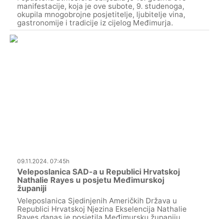
manifestacije, koja je ove subote, 9. studenoga,
okupila mnogobrojne posjetitelje, ljubitelje vina,
gastronomije i tradicije iz cijelog Međimurja.
09.11.2024. 07:45h
Veleposlanica SAD-a u Republici Hrvatskoj
Nathalie Rayes u posjetu Međimurskoj
županiji
Veleposlanica Sjedinjenih Američkih Država u
Republici Hrvatskoj Njezina Ekselencija Nathalie
Rayes danas je posjetila Međimursku županiju