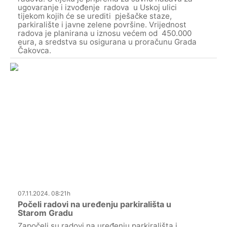
ugovaranje i izvođenje radova u Uskoj ulici
tijekom kojih će se urediti pješačke staze,
parkiralište i javne zelene površine. Vrijednost
radova je planirana u iznosu većem od 450.000
eura, a sredstva su osigurana u proračunu Grada
Čakovca.
07.11.2024. 08:21h
Počeli radovi na uređenju parkirališta u
Starom Gradu
Započeli su radovi na uređenju parkirališta i