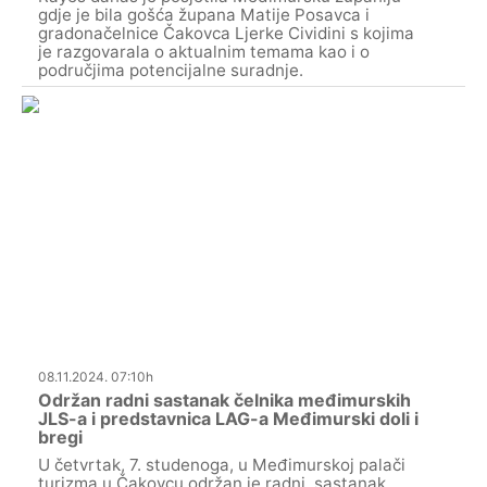
gdje je bila gošća župana Matije Posavca i
gradonačelnice Čakovca Ljerke Cividini s kojima
je razgovarala o aktualnim temama kao i o
područjima potencijalne suradnje.
08.11.2024. 07:10h
Održan radni sastanak čelnika međimurskih
JLS-a i predstavnica LAG-a Međimurski doli i
bregi
U četvrtak, 7. studenoga, u Međimurskoj palači
turizma u Čakovcu održan je radni sastanak