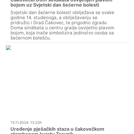
bojom uz Svjetski dan šećerne bolesti
Svjetski dan šećerne bolesti obilježava se svake
godine 14. studenoga, a obilježavanju se
pridružio i Grad Čakovec, te prigodno zgradu
Doma sindikata u centru grada osvijetlio plavom
bojom, koja inače simbolizira jedinstvo osoba sa
šećernom bolešću.
13.11.2024. 13:23h
Uređenje pješačkih staza u čakovečkom
stambenom kvartu Travnik