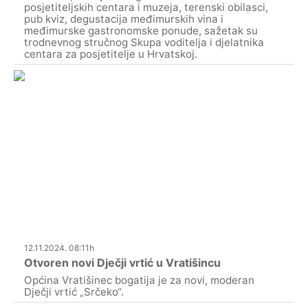
posjetiteljskih centara i muzeja, terenski obilasci,
pub kviz, degustacija međimurskih vina i
međimurske gastronomske ponude, sažetak su
trodnevnog stručnog Skupa voditelja i djelatnika
centara za posjetitelje u Hrvatskoj.
12.11.2024. 08:11h
Otvoren novi Dječji vrtić u Vratišincu
Općina Vratišinec bogatija je za novi, moderan
Dječji vrtić „Srčeko“.