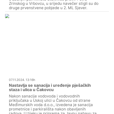
Zrinskog u Vrbovcu, u srijedu navečer stigli su do
druge prvenstvene pobjede u 2. ML Sjever.
07.11.2024. 13:16h
Nastavlja se sanacija i uređenje pješačkih
staza i ulica u Čakovcu
Nakon sanacije vodovoda i vodovodnih
priključaka u Uskoj ulici u Čakovcu od strane
Međimurskih voda d.o.o., izvedena je sanacija
prometnice i parkirališta nakon obavljenih
radova. U tijeku je priprema za Javnu nabavu za