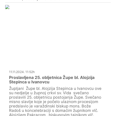
11.11.2024. 11:52h
Proslavljena 25. obljetnica Župe bl. Alojzija
Stepinca u Ivanovcu
Župljani Župe bl. Alojzija Stepinca u Ivanovcu ove
su nedjelje u župnoj crkvi sv. Vida svečano
proslavili 25. obljetnicu postojanja Župe. Svečano
misno slavlje koje je počelo ulaznom procesijom
predslavio je varaždinski biskup mons. Bože
Radoš u koncelebraciji s domaćim župnikom vlč.
Alojzijem Pakracom , biskupovim tajnikom vlč.